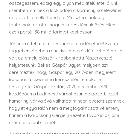
összegezzem, eddig egy olyan médiafelülettel állunk
szemben, aminek a lapkiadója a kormány kötelékében
dolgozott, emellett pedig a Miniszterelnökség
fontosnak tartotta, hogy a keresztényüldőzés ellen
ezen portál, 38 millió forintot kaphasson.
Térjünk rá tehát a mi részünkre a történetben! Ezen, a
függetlenségében rendkívül megkérdőjelezhető portál
volt az, amely először kirobbantotta főszerkesztő-
helyettesünk, Békés Gáspár ügyét, melyben azt
sérelmezték, hogy Gáspár egy 2017-ben megjelent
írásában a csecsemő keresztelés témakörét
feszegette. Gáspár ezután, 2020 decemberétől
kezdődően a budapesti városházán dolgozott, ezzel
hamar nyilvánvalóvá válhatott minden avatott szemnek,
hogy itt egyáltalán nem a megfogalmazott vélemény,
hanem a Karácsony Gergely vezette főváros az, ami
szúrja az oldal szemét.