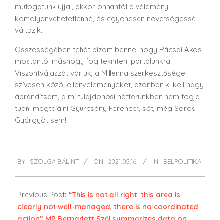
mutogatunk ujjal, akkor onnantól a vélemény
komolyanvehetetlenné, és egyenesen nevetségessé
változik.
Összességében tehát bízom benne, hogy Rácsai Ákos
mostantól máshogy fog tekinteni portálunkra.
Viszontválaszát várjuk, a Millenna szerkesztősége
szívesen közöl ellenvéleményeket, azonban ki kell hogy
ábrándítsam, a mi tulajdonosi hátterünkben nem fogja
tudni megtalálni Gyurcsány Ferencet, sőt, még Soros
Györgyöt sem!
2021-
BY:
SZOLGA BÁLINT
ON:
2021.05.16.
IN:
BELPOLITIKA
05-
16
Previous Post:
“This is not all right, this area is
clearly not well-managed, there is no coordinated
action” MP Bernadett Szél summarizes data on