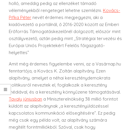
holló, ameddig pedig az ellenzéket támadó
véleményekből rengeteget lehetne szemlézni.
Kovács-
Pifka Péter
nevét érdemes megjegyezni, aki a
kiadóvezető a portálnál, ő 2016-2020 között az Emberi
Erőforrás Támogatáskezelőnél dolgozott, először mint
osztályvezető, aztán pedig mint ,,Stratégiai tervezési és
Európai Uniós Projektekért Felelős főigazgató-
helyettes”
Amit még érdemes figyelembe venni, az a Vasárnap.hu
fenntartója, a Kovács K. Zoltán alapítvány. Ezen
alapítvány, amelyet a néhai kereszténydemokrata
politikusról neveztek el, foglalkozik a keresztény
médiával, és a keresztény könnyűzene támogatásával.
Tavaly júniusban
a Miniszterelnökség
38 millió forintot
küldött a
z alapítványnak „a keresztényüldözéssel
kapcsolatos kommunikáció elősegítésére”. Ez pedig
még csak egy példa volt, az alapítvány számára
megítélt forintmilliókból. Szóval, csak hogy