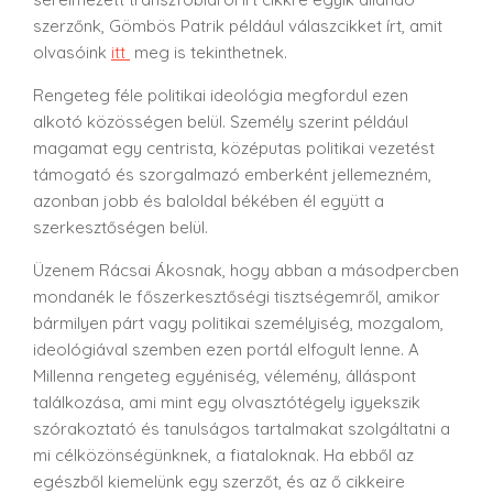
szerzőnk, Gömbös Patrik például válaszcikket írt, amit
olvasóink
itt
meg is tekinthetnek.
Rengeteg féle politikai ideológia megfordul ezen
alkotó közösségen belül. Személy szerint például
magamat egy centrista, középutas politikai vezetést
támogató és szorgalmazó emberként jellemezném,
azonban jobb és baloldal békében él együtt a
szerkesztőségen belül.
Üzenem Rácsai Ákosnak, hogy abban a másodpercben
mondanék le főszerkesztőségi tisztségemről, amikor
bármilyen párt vagy politikai személyiség, mozgalom,
ideológiával szemben ezen portál elfogult lenne. A
Millenna rengeteg egyéniség, vélemény, álláspont
találkozása, ami mint egy olvasztótégely igyekszik
szórakoztató és tanulságos tartalmakat szolgáltatni a
mi célközönségünknek, a fiataloknak. Ha ebből az
egészből kiemelünk egy szerzőt, és az ő cikkeire