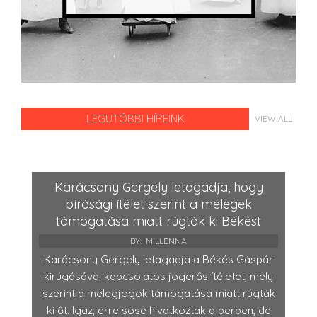
LEGUTÓBBI HÍREINK
VIEW ALL
Karácsony Gergely letagadja, hogy
bírósági ítélet szerint a melegek
támogatása miatt rúgták ki Békést
BY:
MILLENNA
Karácsony Gergely letagadja a Békés Gáspár
kirúgásával kapcsolatos jogerős ítéletet, mely
szerint a melegjogok támogatása miatt rúgták
ki őt. Igaz, erre sose hivatkoztak a perben, de