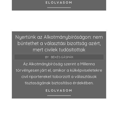
ELOLVASOM
Nyertünk az Alkotmánybíróságon: nem
büntethet a választási bizottság azért,
mert civilek tudósítottak
BY:
BÉKÉS GÁSPÁR
Az Alkotmánybíróság szerint a Millenna
törvényesen járt el, amikor a külképviseletekre
civil riportereket toborzott a választások
tisztaságának biztosítása érdekében.
ELOLVASOM