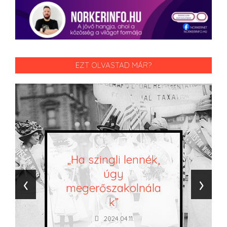
EZT OLVASTAD MÁR?
„Ha szingli lennék,
úgy
‹
›
megerőszakolnála
k”
2024.04.11.