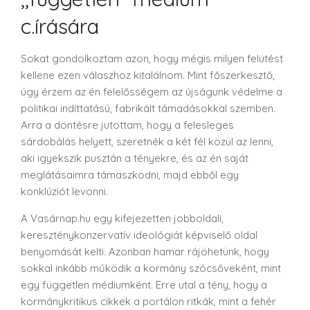
c.írására
Sokat gondolkoztam azon, hogy mégis milyen felütést
kellene ezen válaszhoz kitalálnom. Mint főszerkesztő,
úgy érzem az én felelősségem az újságunk védelme a
politikai indíttatású, fabrikált támadásokkal szemben.
Arra a döntésre jutottam, hogy a felesleges
sárdobálás helyett, szeretnék a két fél közül az lenni,
aki igyekszik pusztán a tényekre, és az én saját
meglátásaimra támaszkodni, majd ebből egy
konklúziót levonni.
A Vasárnap.hu egy kifejezetten jobboldali,
kereszténykonzervatív ideológiát képviselő oldal
benyomását kelti. Azonban hamar rájöhetünk, hogy
sokkal inkább működik a kormány szócsőveként, mint
egy független médiumként. Erre utal a tény, hogy a
kormánykritikus cikkek a portálon ritkák, mint a fehér