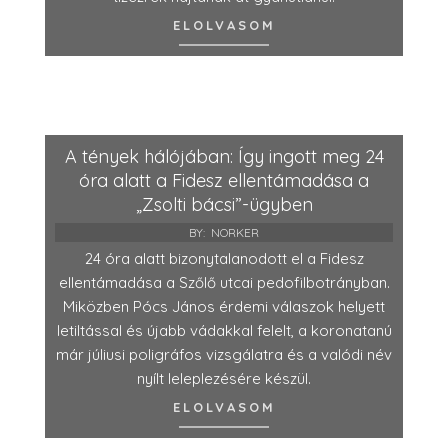
ELOLVASOM
A tények hálójában: Így ingott meg 24
óra alatt a Fidesz ellentámadása a
„Zsolti bácsi”-ügyben
BY:
NORKER
24 óra alatt bizonytalanodott el a Fidesz
ellentámadása a Szőlő utcai pedofilbotrányban.
Miközben Pócs János érdemi válaszok helyett
letiltással és újabb vádakkal felelt, a koronatanú
már júliusi poligráfos vizsgálatra és a valódi név
nyílt leleplezésére készül.
ELOLVASOM