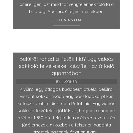
amire igen, azt mind törvénytelennek találta a
bíróság. Abszurd? Teljes mértékben.
ELOLVASOM
Belülről rohad a Petőfi híd? Egy videós
sokkoló felvételeket készített az átkelő
gyomrában
BY:
NORKER
Kívülről egy átlagos budapesti átkelő, belülről
viszont sokkal inkább egy posztapokaliptikus
katasztrófafilm díszlete a Petőfi híd. Egy videós
sokkoló felvételein jól látszik, hogyan rohadnak
szét az 1980 óta felújítatlan acélszerkezetek és
járólemezek, miközben a felszínen naponta
tízezrek hajtanak át gyanútlanul.