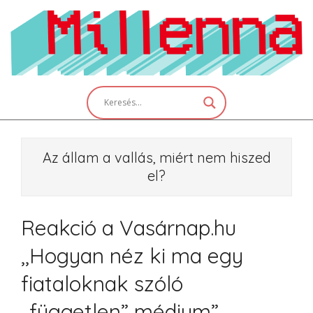
Skip
to
content
Primary
Navigation
Menu
Az állam a vallás, miért nem hiszed
el?
Reakció a Vasárnap.hu
,,Hogyan néz ki ma egy
fiataloknak szóló
,,független” médium”