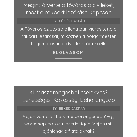
Megint átverte a főváros a civileket,
most a rakpart lezárása kapcsán
BY:
BÉKÉS GÁSPÁR
A Főváros az utolsó pillanatban kiüresítette a
rakpart lezárását, miközben a polgármester
folyamatosan a civilekre hivatkozik.
ELOLVASOM
Klímaszorongásból cselekvés?
Lehetséges! Közösségi beharangozó
BY:
BÉKÉS GÁSPÁR
Vajon van-e kiút a klímaszorongásból? Egy
workshop-sorozat szerint igen. Vajon mit
ajánlanak a fiataloknak?