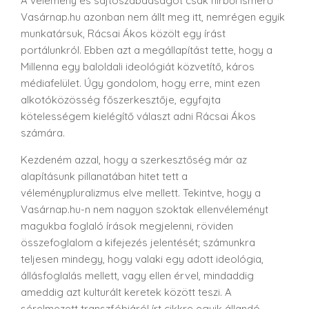
A vélemény és sajtószabadságot csak hírből ismerő
Vasárnap.hu azonban nem állt meg itt, nemrégen egyik
munkatársuk, Rácsai Ákos közölt egy írást
portálunkról. Ebben azt a megállapítást tette, hogy a
Millenna egy baloldali ideológiát közvetítő, káros
médiafelület. Úgy gondolom, hogy erre, mint ezen
alkotóközösség főszerkesztője, egyfajta
kötelességem kielégítő választ adni Rácsai Ákos
számára.
Kezdeném azzal, hogy a szerkesztőség már az
alapításunk pillanatában hitet tett a
véleménypluralizmus elve mellett. Tekintve, hogy a
Vasárnap.hu-n nem nagyon szoktak ellenvéleményt
magukba foglaló írások megjelenni, röviden
összefoglalom a kifejezés jelentését; számunkra
teljesen mindegy, hogy valaki egy adott ideológia,
állásfoglalás mellett, vagy ellen érvel, mindaddig
ameddig azt kulturált keretek között teszi. A
sérelmezett transzfóbiáról írt cikkre egyik állandó