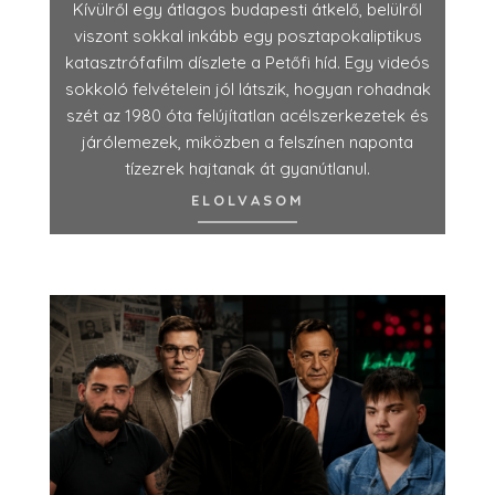
Kívülről egy átlagos budapesti átkelő, belülről
viszont sokkal inkább egy posztapokaliptikus
katasztrófafilm díszlete a Petőfi híd. Egy videós
sokkoló felvételein jól látszik, hogyan rohadnak
szét az 1980 óta felújítatlan acélszerkezetek és
járólemezek, miközben a felszínen naponta
tízezrek hajtanak át gyanútlanul.
ELOLVASOM