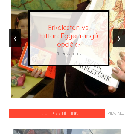
Erkölcstan vs.
‹
›
Hittan: Egyenrangú
opciók?
2022.08.02.
LEGUTÓBBI HÍREINK
VIEW ALL