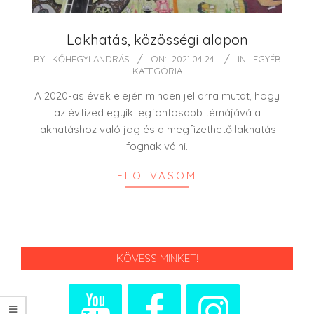
Lakhatás, közösségi alapon
2021-
BY:
KŐHEGYI ANDRÁS
ON:
2021.04.24.
IN:
EGYÉB
KATEGÓRIA
04-
24
A 2020-as évek elején minden jel arra mutat, hogy
az évtized egyik legfontosabb témájává a
lakhatáshoz való jog és a megfizethető lakhatás
fognak válni.
ELOLVASOM
KÖVESS MINKET!