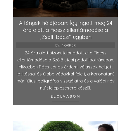
A tények hálójában: Így ingott meg 24
óra alatt a Fidesz ellentámadása a
„Zsolti bácsi”-ügyben
BY:
NORKER
24 óra alatt bizonytalanodott el a Fidesz
ellentámadása a Szőlő utcai pedofilbotrányban.
Miközben Pócs János érdemi válaszok helyett
letiltással és újabb vádakkal felelt, a koronatanú
már júliusi poligráfos vizsgálatra és a valódi név
nyílt leleplezésére készül.
ELOLVASOM