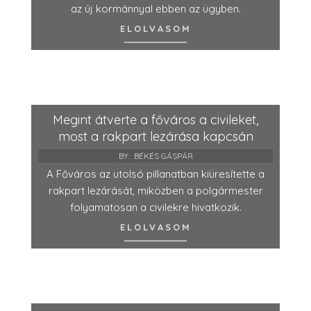
az új kormánnyal ebben az ügyben.
ELOLVASOM
Megint átverte a főváros a civileket,
most a rakpart lezárása kapcsán
BY:
BÉKÉS GÁSPÁR
A Főváros az utolsó pillanatban kiüresítette a
rakpart lezárását, miközben a polgármester
folyamatosan a civilekre hivatkozik.
ELOLVASOM