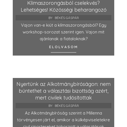
Klímaszorongásból cselekvés?
Lehetséges! Közösségi beharangozó
BY:
BÉKÉS GÁSPÁR
Vajon van-e kiút a klímaszorongásból? Egy
workshop-sorozat szerint igen. Vajon mit
ajánlanak a fiataloknak?
ELOLVASOM
Nyertünk az Alkotmánybíróságon: nem
büntethet a választási bizottság azért,
mert civilek tudósítottak
BY:
BÉKÉS GÁSPÁR
Az Alkotmánybíróság szerint a Millenna
törvényesen járt el, amikor a külképviseletekre
civil riportereket toborzott a választások