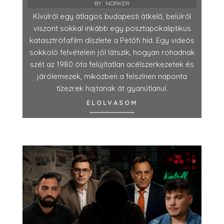
BY:
NORKER
Kívülről egy átlagos budapesti átkelő, belülről
viszont sokkal inkább egy posztapokaliptikus
katasztrófafilm díszlete a Petőfi híd. Egy videós
sokkoló felvételein jól látszik, hogyan rohadnak
szét az 1980 óta felújítatlan acélszerkezetek és
járólemezek, miközben a felszínen naponta
tízezrek hajtanak át gyanútlanul.
ELOLVASOM