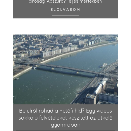
bíróság. Abszurd? Teljes mértékben.
ELOLVASOM
Belülről rohad a Petőfi híd? Egy videós
sokkoló felvételeket készített az átkelő
gyomrában