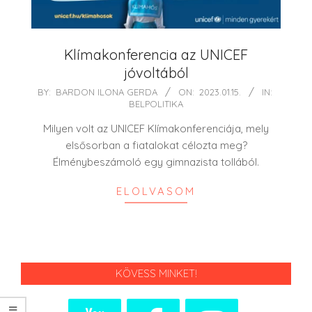
Klímakonferencia az UNICEF
jóvoltából
2023-
BY:
BARDON ILONA GERDA
ON:
2023.01.15.
IN:
BELPOLITIKA
01-
15
Milyen volt az UNICEF Klímakonferenciája, mely
elsősorban a fiatalokat célozta meg?
Élménybeszámoló egy gimnazista tollából.
ELOLVASOM
KÖVESS MINKET!