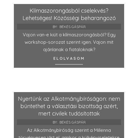
Klímaszorongásból cselekvés?
Lehetséges! Közösségi beharangozó
BY:
BÉKÉS GÁSPÁR
Vajon van-e kiút a klímaszorongásból? Egy
workshop-sorozat szerint igen. Vajon mit
ajánlanak a fiataloknak?
ELOLVASOM
Nyertünk az Alkotmánybíróságon: nem
büntethet a választási bizottság azért,
mert civilek tudósítottak
BY:
BÉKÉS GÁSPÁR
Az Alkotmánybíróság szerint a Millenna
törvényesen járt el, amikor a külképviseletekre