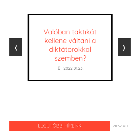
Valóban taktikát
kellene váltani a
‹
›
diktátorokkal
szemben?
2022.01.23.
LEGUTÓBBI HÍREINK
VIEW ALL