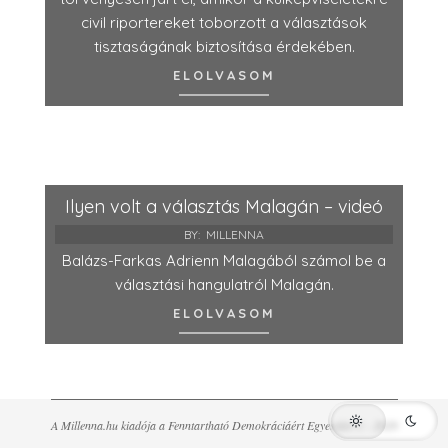
civil riportereket toborzott a választások
tisztaságának biztosítása érdekében.
ELOLVASOM
Ilyen volt a választás Malagán – videó
BY:
MILLENNA
Balázs-Farkas Adrienn Malagából számol be a
választási hangulatról Malagán.
ELOLVASOM
A Millenna.hu kiadója a Fenntartható Demokráciáért Egyesület © - 2026