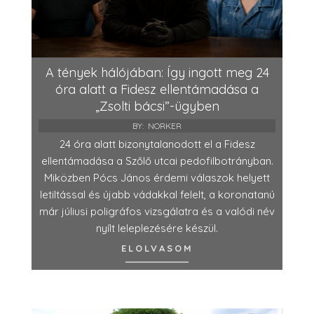
A tények hálójában: Így ingott meg 24
óra alatt a Fidesz ellentámadása a
„Zsolti bácsi”-ügyben
BY:
NORKER
24 óra alatt bizonytalanodott el a Fidesz
ellentámadása a Szőlő utcai pedofilbotrányban.
Miközben Pócs János érdemi válaszok helyett
letiltással és újabb vádakkal felelt, a koronatanú
már júliusi poligráfos vizsgálatra és a valódi név
nyílt leleplezésére készül.
ELOLVASOM