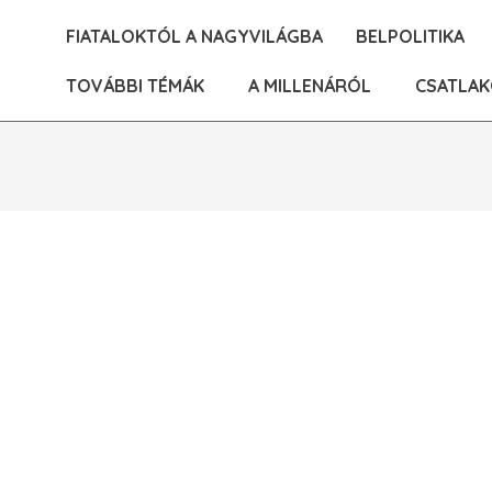
Skip
FIATALOKTÓL A NAGYVILÁGBA
BELPOLITIKA
to
content
TOVÁBBI TÉMÁK
A MILLENÁRÓL
CSATLAK