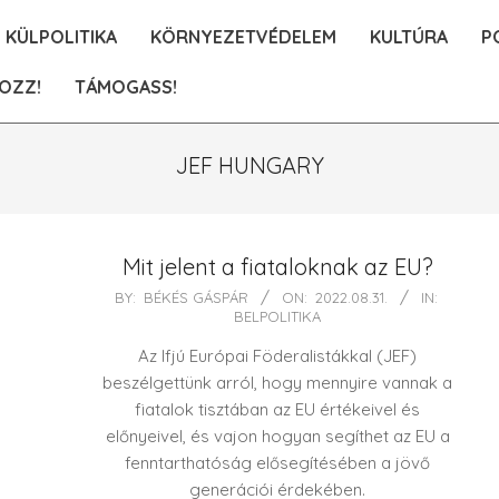
KÜLPOLITIKA
KÖRNYEZETVÉDELEM
KULTÚRA
P
OZZ!
TÁMOGASS!
JEF HUNGARY
Mit jelent a fiataloknak az EU?
2022-
BY:
BÉKÉS GÁSPÁR
ON:
2022.08.31.
IN:
BELPOLITIKA
08-
31
Az Ifjú Európai Föderalistákkal (JEF)
beszélgettünk arról, hogy mennyire vannak a
fiatalok tisztában az EU értékeivel és
előnyeivel, és vajon hogyan segíthet az EU a
fenntarthatóság elősegítésében a jövő
generációi érdekében.