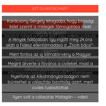
EZT OLVASTAD MÁR?
Karácsony Gergely letagadja, hogy bírósági
LEGUTÓBBI HÍREINK
VIEW ALL
ítélet szerint a melegek támogatása miatt
rúgták ki Békést
Belülről rohad a Petőfi híd? Egy videós sokkoló
A tények hálójában: Így ingott meg 24 óra
felvételeket készített az átkelő gyomrában
alatt a Fidesz ellentámadása a „Zsolti bácsi”-
ügyben
Miért fontos az új klímatörvény a Magyar
Természetvédők Szövetsége szerint?
Megint átverte a főváros a civileket, most a
rakpart lezárása kapcsán
Klímaszorongásból cselekvés? Lehetséges!
Nyertünk az Alkotmánybíróságon: nem
Közösségi beharangozó
büntethet a választási bizottság azért, mert
civilek tudósítottak
Ilyen volt a választás Malagán – videó