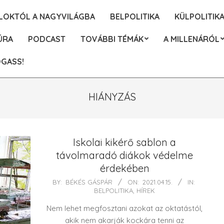
ALOKTÓL A NAGYVILÁGBA
BELPOLITIKA
KÜLPOLITIK
ÚRA
PODCAST
TOVÁBBI TÉMÁK
A MILLENÁRÓL
GASS!
HIÁNYZÁS
Iskolai kikérő sablon a
távolmaradó diákok védelme
érdekében
2021-
BY:
BÉKÉS GÁSPÁR
ON:
2021.04.15.
IN:
BELPOLITIKA
,
HÍREK
04-
15
Nem lehet megfosztani azokat az oktatástól,
akik nem akarják kockára tenni az