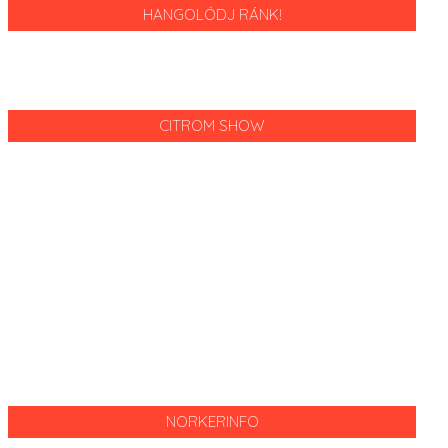
HANGOLÓDJ RÁNK!
CITROM SHOW
NORKERINFO