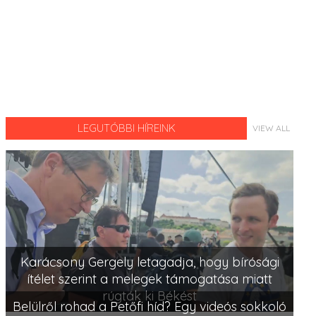
LEGUTÓBBI HÍREINK
VIEW ALL
Karácsony Gergely letagadja, hogy bírósági
ítélet szerint a melegek támogatása miatt
rúgták ki Békést
Belülről rohad a Petőfi híd? Egy videós sokkoló