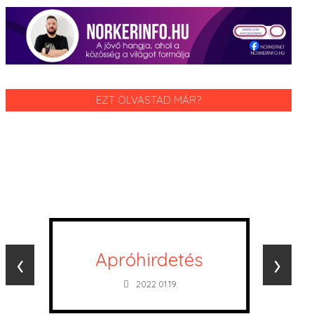
EZT OLVASTAD MÁR?
‹
›
Apróhirdetés
2022.01.19.