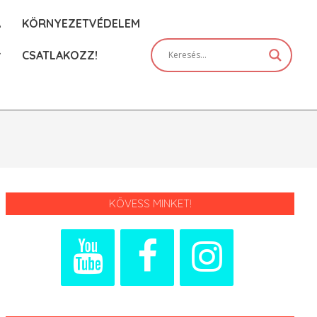
A
KÖRNYEZETVÉDELEM
CSATLAKOZZ!
Prim
Navi
Men
KÖVESS MINKET!