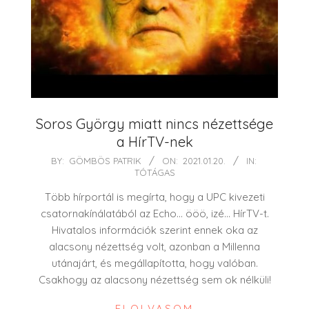
Soros György miatt nincs nézettsége
a HírTV-nek
2021-
BY:
GÖMBÖS PATRIK
ON:
2021.01.20.
IN:
TÓTÁGAS
01-
20
Több hírportál is megírta, hogy a UPC kivezeti
csatornakínálatából az Echo… ööö, izé… HírTV-t.
Hivatalos információk szerint ennek oka az
alacsony nézettség volt, azonban a Millenna
utánajárt, és megállapította, hogy valóban.
Csakhogy az alacsony nézettség sem ok nélküli!
ELOLVASOM