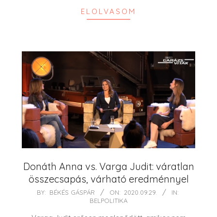
ELOLVASOM
Donáth Anna vs. Varga Judit: váratlan
összecsapás, várható eredménnyel
2020-
BY:
BÉKÉS GÁSPÁR
ON:
2020.09.29.
IN:
BELPOLITIKA
09-
29