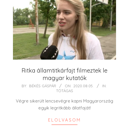
Ritka államtitkárfajt filmeztek le
magyar kutatók
2020-
BY:
BÉKÉS GÁSPÁR
ON:
2020.08.05.
IN:
TÓTÁGAS
08-
05
Végre sikerült lencsevégre kapni Magyarország
egyik legritkább állatfaját!
ELOLVASOM