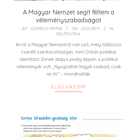
A Magyar Nemzet segít félteni a
véleményszabadságot
2020-
BY:
GÖMBÖS PATRIK
ON:
2020.08.17.
IN:
BELPOLITIKA
08-
17
Arról a Magyar Nemzetről van szó, mely többször
cserélt szerkesztőséget, mint Orbán politikai
identitást. Ennek alapja pedig éppen a politikai
véleményük volt. „Nyugodtan legyél szabad, csak
ne itt.” – mondhatták.
ELOLVASOM