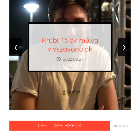
Krúbi: 15 év múlva
‹
›
visszavonulok
2022.08.27.
LEGUTÓBBI HÍREINK
VIEW ALL