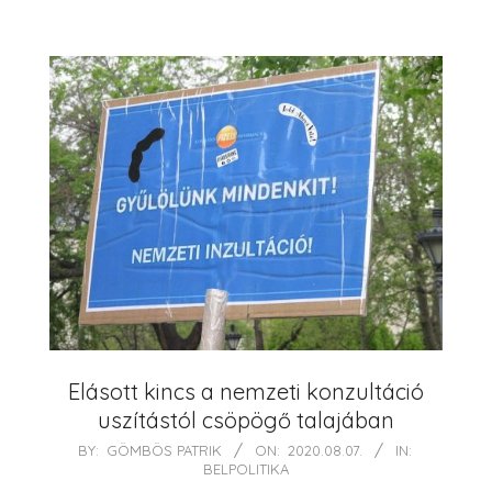
Elásott kincs a nemzeti konzultáció
uszítástól csöpögő talajában
2020-
BY:
GÖMBÖS PATRIK
ON:
2020.08.07.
IN:
BELPOLITIKA
08-