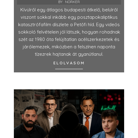
BY:
NORKER
Kívülről egy átlagos budapesti átkelő, belülről
viszont sokkal inkább egy posztapokaliptikus
katasztrófafilm díszlete a Petőfi híd. Egy videós
sokkoló felvételein jól látszik, hogyan rohadnak
szét az 1980 óta felújítatlan acélszerkezetek és
járólemezek, miközben a felszínen naponta
tízezrek hajtanak át gyanútlanul.
ELOLVASOM