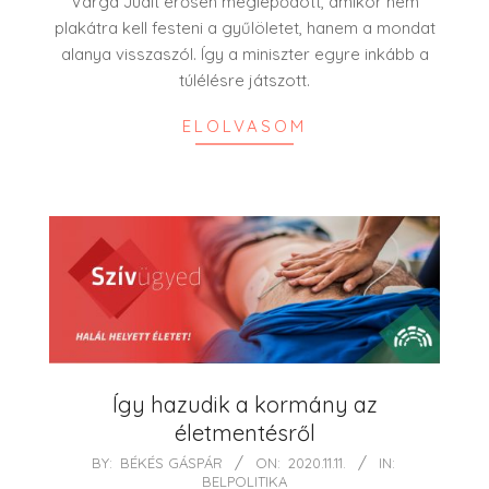
Varga Judit erősen meglepődött, amikor nem
plakátra kell festeni a gyűlöletet, hanem a mondat
alanya visszaszól. Így a miniszter egyre inkább a
túlélésre játszott.
ELOLVASOM
Így hazudik a kormány az
életmentésről
2020-
BY:
BÉKÉS GÁSPÁR
ON:
2020.11.11.
IN:
BELPOLITIKA
11-