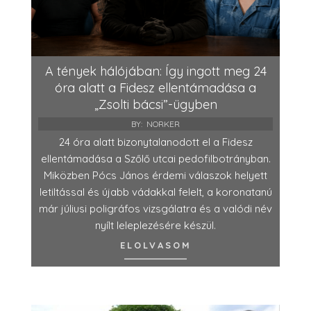
A tények hálójában: Így ingott meg 24
óra alatt a Fidesz ellentámadása a
„Zsolti bácsi”-ügyben
BY:
NORKER
24 óra alatt bizonytalanodott el a Fidesz
ellentámadása a Szőlő utcai pedofilbotrányban.
Miközben Pócs János érdemi válaszok helyett
letiltással és újabb vádakkal felelt, a koronatanú
már júliusi poligráfos vizsgálatra és a valódi név
nyílt leleplezésére készül.
ELOLVASOM