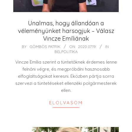
Unalmas, hogy állandóan a
véleményünket harsogjuk – Válasz
Vincze Emíliának
2020-
BY:
GÖMBÖS PATRIK
ON:
2020.07.19.
IN:
BELPOLITIKA
07-
19
Vincze Emília szerint a tüntetőknek érdemes lenne
felnőni végre, és megpróbálni hasznosabb
elfoglaltságokat keresni. Eközben pártja sorra
szervezi a tüntetéseket ellenzéki polgármesterek
ellen.
ELOLVASOM