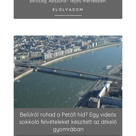
bíróság. Abszurd? Teljes mértékben.
ELOLVASOM
Belülről rohad a Petőfi híd? Egy videós
sokkoló felvételeket készített az átkelő
gyomrában