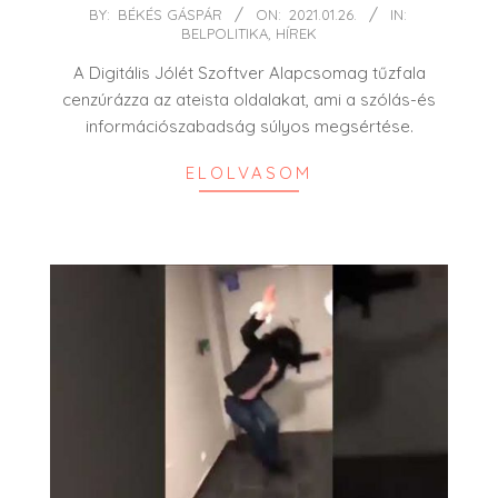
2021-
BY:
BÉKÉS GÁSPÁR
ON:
2021.01.26.
IN:
BELPOLITIKA
,
HÍREK
01-
26
A Digitális Jólét Szoftver Alapcsomag tűzfala
cenzúrázza az ateista oldalakat, ami a szólás-és
információszabadság súlyos megsértése.
ELOLVASOM