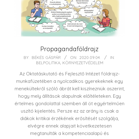
Propagandaföldrajz
2020-
BY:
BÉKÉS GÁSPÁR
ON:
2020.09.04.
IN:
BELPOLITIKA
,
KÖRNYEZETVÉDELEM
09-
04
Az Oktatáskutató és Fejlesztő Intézet földrajz-
munkafüzetében a nyolcadikos gyerekeknek egy
menekültekről szóló ábrát kell kiszínezniük aszerint,
hogy mely állítások alapulnak előítéleteken. Egy
értelmes gondolattal szemben áll öt egyértelműen
uszító kijelentés. Persze ez az arány is csak a
diákok kritikai érzékének erősítését szolgálja,
elvégre ennek alapjait következetesen
megtanulták a kompetenciaalapú és