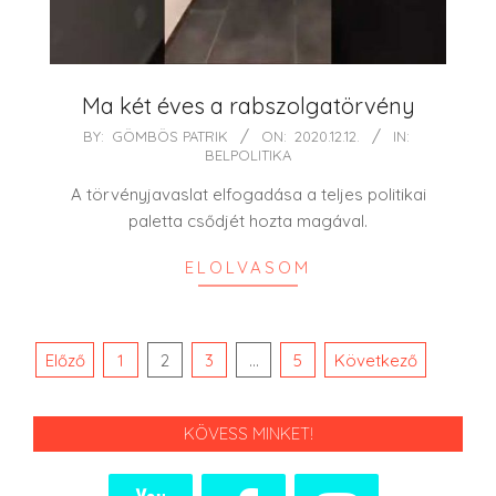
Ma két éves a rabszolgatörvény
2020-
BY:
GÖMBÖS PATRIK
ON:
2020.12.12.
IN:
BELPOLITIKA
12-
12
A törvényjavaslat elfogadása a teljes politikai
paletta csődjét hozta magával.
ELOLVASOM
Bejegyzések
Előző
1
2
3
…
5
Következő
lapozása
KÖVESS MINKET!