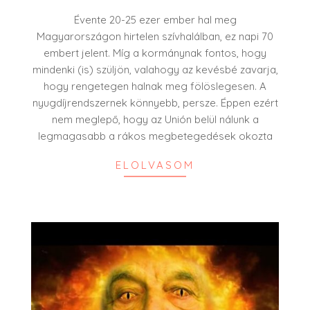
11
Évente 20-25 ezer ember hal meg
Magyarországon hirtelen szívhalálban, ez napi 70
embert jelent. Míg a kormánynak fontos, hogy
mindenki (is) szüljön, valahogy az kevésbé zavarja,
hogy rengetegen halnak meg fölöslegesen. A
nyugdíjrendszernek könnyebb, persze. Éppen ezért
nem meglepő, hogy az Unión belül nálunk a
legmagasabb a rákos megbetegedések okozta
ELOLVASOM