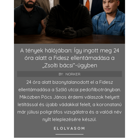
A tények hálójában: Így ingott meg 24
óra alatt a Fidesz ellentámadása a
„Zsolti bácsi”-ügyben
BY:
NORKER
24 óra alatt bizonytalanodott el a Fidesz
ellentámadása a Szőlő utcai pedofilbotrányban.
Miközben Pócs János érdemi válaszok helyett
letiltással és újabb vádakkal felelt, a koronatanú
már júliusi poligráfos vizsgálatra és a valódi név
nyílt leleplezésére készül.
ELOLVASOM