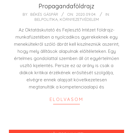
Propagandaföldrajz
2020-
BY:
BÉKÉS GÁSPÁR
ON:
2020.09.04.
IN:
BELPOLITIKA
,
KÖRNYEZETVÉDELEM
09-
04
Az Oktatáskutató és Fejlesztő Intézet földrajz-
munkafüzetében a nyolcadikos gyerekeknek egy
menekültekről szóló ábrát kell kiszínezniük aszerint,
hogy mely állítások alapulnak előítéleteken. Egy
értelmes gondolattal szemben áll öt egyértelműen
uszító kijelentés. Persze ez az arány is csak a
diákok kritikai érzékének erősítését szolgálja,
elvégre ennek alapjait következetesen
megtanulták a kompetenciaalapú és
ELOLVASOM