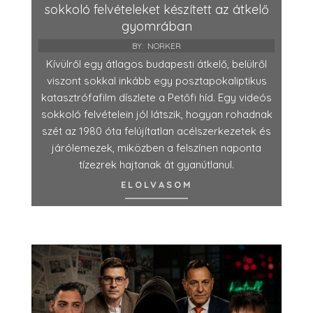
sokkoló felvételeket készített az átkelő
gyomrában
BY:
NORKER
Kívülről egy átlagos budapesti átkelő, belülről
viszont sokkal inkább egy posztapokaliptikus
katasztrófafilm díszlete a Petőfi híd. Egy videós
sokkoló felvételein jól látszik, hogyan rohadnak
szét az 1980 óta felújítatlan acélszerkezetek és
járólemezek, miközben a felszínen naponta
tízezrek hajtanak át gyanútlanul.
ELOLVASOM