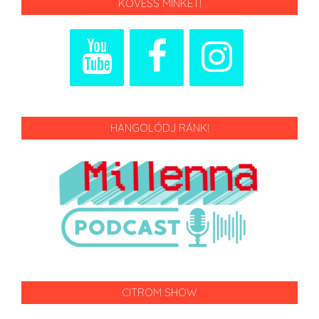
KÖVESS MINKET!
HANGOLÓDJ RÁNK!
CITROM SHOW