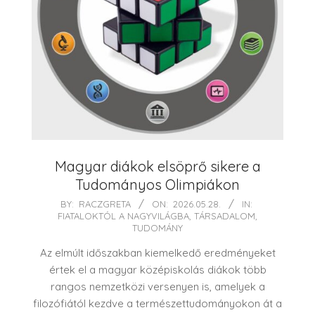
Magyar diákok elsöprő sikere a
Tudományos Olimpiákon
2026-
BY:
RACZGRETA
ON:
2026.05.28.
IN:
FIATALOKTÓL A NAGYVILÁGBA
,
TÁRSADALOM
,
05-
TUDOMÁNY
28
Az elmúlt időszakban kiemelkedő eredményeket
értek el a magyar középiskolás diákok több
rangos nemzetközi versenyen is, amelyek a
filozófiától kezdve a természettudományokon át a