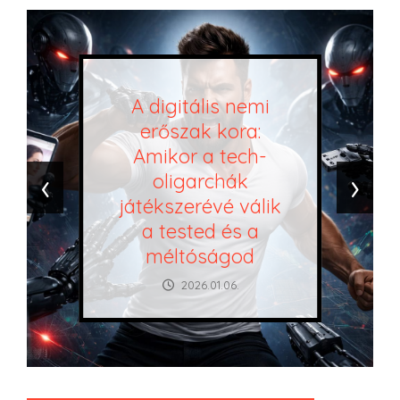
A digitális nemi
erőszak kora:
Amikor a tech-
‹
›
oligarchák
játékszerévé válik
a tested és a
méltóságod
2026.01.06.