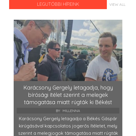
LEGUTÓBBI HÍREINK
VIEW ALL
Karácsony Gergely letagadja, hogy
bírósági ítélet szerint a melegek
támogatása miatt rúgták ki Békést
BY:
MILLENNA
Karácsony Gergely letagadja a Békés Gáspár
kirúgásával kapcsolatos jogerős ítéletet, mely
szerint a melegjogok támogatása miatt rúgták