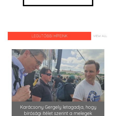
LEGUTÓBBI HÍREINK
VIEW ALL
Karácsony Gergely letagadja, hogy
bírósági ítélet szerint a melegek