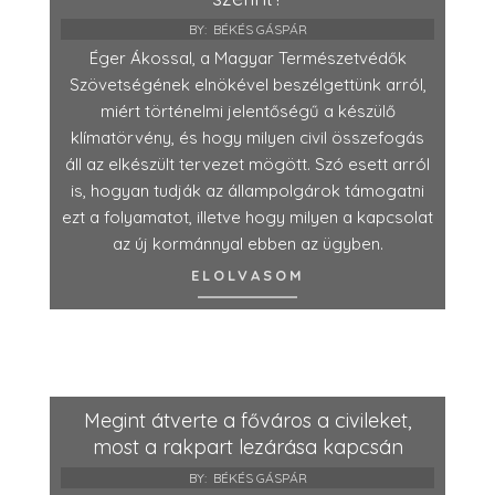
BY:
BÉKÉS GÁSPÁR
Éger Ákossal, a Magyar Természetvédők
Szövetségének elnökével beszélgettünk arról,
miért történelmi jelentőségű a készülő
klímatörvény, és hogy milyen civil összefogás
áll az elkészült tervezet mögött. Szó esett arról
is, hogyan tudják az állampolgárok támogatni
ezt a folyamatot, illetve hogy milyen a kapcsolat
az új kormánnyal ebben az ügyben.
ELOLVASOM
Megint átverte a főváros a civileket,
most a rakpart lezárása kapcsán
BY:
BÉKÉS GÁSPÁR