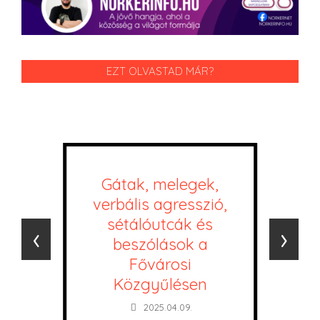
EZT OLVASTAD MÁR?
Gátak, melegek,
verbális agresszió,
sétálóutcák és
‹
›
beszólások a
Fővárosi
Közgyűlésen
2025.04.09.