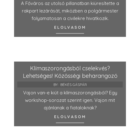
A Főváros az utolsó pillanatban kiüresítette a
rakpart lezárását, miközben a polgármester
folyamatosan a civilekre hivatkozik.
ELOLVASOM
Klímaszorongásból cselekvés?
Lehetséges! Közösségi beharangozó
BY:
BÉKÉS GÁSPÁR
Vajon van-e kiút a klímaszorongásból? Egy
workshop-sorozat szerint igen. Vajon mit
ajánlanak a fiataloknak?
ELOLVASOM