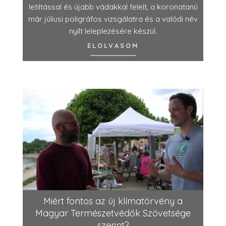
letiltással és újabb vádakkal felelt, a koronatanú
már júliusi poligráfos vizsgálatra és a valódi név
nyílt leleplezésére készül.
ELOLVASOM
Miért fontos az új klímatörvény a
Magyar Természetvédők Szövetsége
szerint?