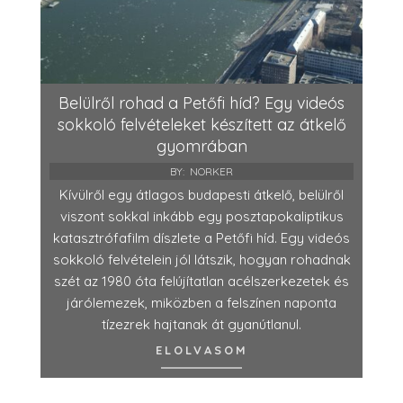
Belülről rohad a Petőfi híd? Egy videós
sokkoló felvételeket készített az átkelő
gyomrában
BY:
NORKER
Kívülről egy átlagos budapesti átkelő, belülről
viszont sokkal inkább egy posztapokaliptikus
katasztrófafilm díszlete a Petőfi híd. Egy videós
sokkoló felvételein jól látszik, hogyan rohadnak
szét az 1980 óta felújítatlan acélszerkezetek és
járólemezek, miközben a felszínen naponta
tízezrek hajtanak át gyanútlanul.
ELOLVASOM