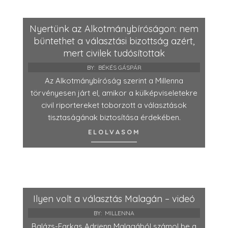
Nyertünk az Alkotmánybíróságon: nem
büntethet a választási bizottság azért,
mert civilek tudósítottak
BY:
BÉKÉS GÁSPÁR
Az Alkotmánybíróság szerint a Millenna
törvényesen járt el, amikor a külképviseletekre
civil riportereket toborzott a választások
tisztaságának biztosítása érdekében.
ELOLVASOM
Ilyen volt a választás Malagán – videó
BY:
MILLENNA
Balázs-Farkas Adrienn Malagából számol be a