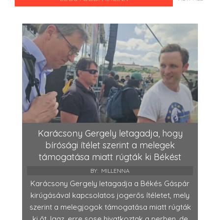
Karácsony Gergely letagadja, hogy
bírósági ítélet szerint a melegek
támogatása miatt rúgták ki Békést
BY:
MILLENNA
Karácsony Gergely letagadja a Békés Gáspár
kirúgásával kapcsolatos jogerős ítéletet, mely
szerint a melegjogok támogatása miatt rúgták
ki őt. Igaz, erre sose hivatkoztak a perben, de