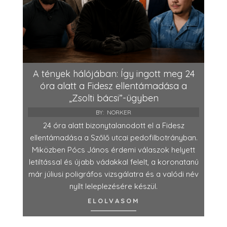
A tények hálójában: Így ingott meg 24
óra alatt a Fidesz ellentámadása a
„Zsolti bácsi”-ügyben
BY:
NORKER
24 óra alatt bizonytalanodott el a Fidesz
ellentámadása a Szőlő utcai pedofilbotrányban.
Miközben Pócs János érdemi válaszok helyett
letiltással és újabb vádakkal felelt, a koronatanú
már júliusi poligráfos vizsgálatra és a valódi név
nyílt leleplezésére készül.
ELOLVASOM