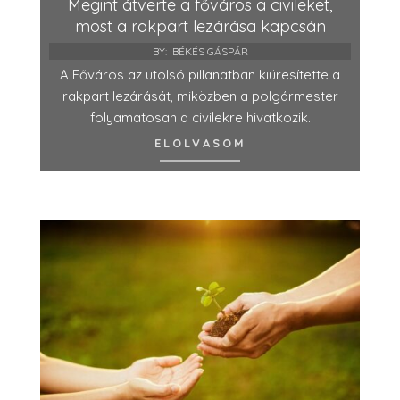
Megint átverte a főváros a civileket,
most a rakpart lezárása kapcsán
BY:
BÉKÉS GÁSPÁR
A Főváros az utolsó pillanatban kiüresítette a
rakpart lezárását, miközben a polgármester
folyamatosan a civilekre hivatkozik.
ELOLVASOM