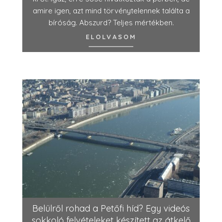
amire igen, azt mind törvénytelennek találta a
bíróság. Abszurd? Teljes mértékben.
ELOLVASOM
Belülről rohad a Petőfi híd? Egy videós
sokkoló felvételeket készített az átkelő