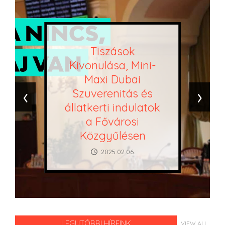
Tiszások
Kivonulása, Mini-
Maxi Dubai
‹
›
Szuverenitás és
állatkerti indulatok
a Fővárosi
Közgyűlésen
2025.02.06.
LEGUTÓBBI HÍREINK
VIEW ALL