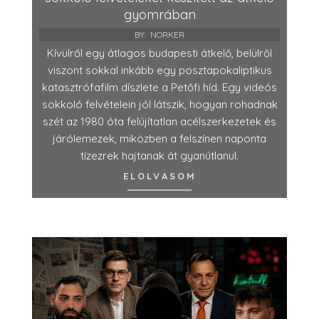
gyomrában
BY:
NORKER
Kívülről egy átlagos budapesti átkelő, belülről
viszont sokkal inkább egy posztapokaliptikus
katasztrófafilm díszlete a Petőfi híd. Egy videós
sokkoló felvételein jól látszik, hogyan rohadnak
szét az 1980 óta felújítatlan acélszerkezetek és
járólemezek, miközben a felszínen naponta
tízezrek hajtanak át gyanútlanul.
ELOLVASOM