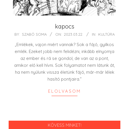
kapocs
2023-
BY:
SZABÓ SOMA
ON:
2023.03.22.
IN:
KULTÚRA
03-
„Emlékek, vajon miért vannak? Sok a fájó, gyilkos
22
emlék. Ezeket jobb nem felidézni, inkább elnyomja
az ember és rá se gondol, de van az a pont,
amikor elő kell hívni. Sok folyamatot nem látunk át,
ha nem nyúlunk vissza életünk fájó, már-már lélek
hasító pontjaira.”
ELOLVASOM
KÖVESS MINKET!