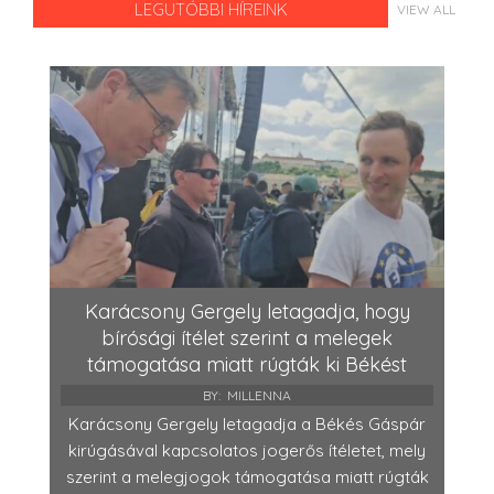
LEGUTÓBBI HÍREINK
VIEW ALL
Karácsony Gergely letagadja, hogy
bírósági ítélet szerint a melegek
támogatása miatt rúgták ki Békést
BY:
MILLENNA
Karácsony Gergely letagadja a Békés Gáspár
kirúgásával kapcsolatos jogerős ítéletet, mely
szerint a melegjogok támogatása miatt rúgták