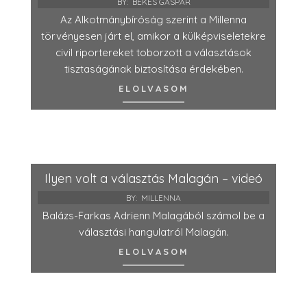
BY:
BÉKÉS GÁSPÁR
Az Alkotmánybíróság szerint a Millenna
törvényesen járt el, amikor a külképviseletekre
civil riportereket toborzott a választások
tisztaságának biztosítása érdekében.
ELOLVASOM
Ilyen volt a választás Malagán – videó
BY:
MILLENNA
Balázs-Farkas Adrienn Malagából számol be a
választási hangulatról Malagán.
ELOLVASOM