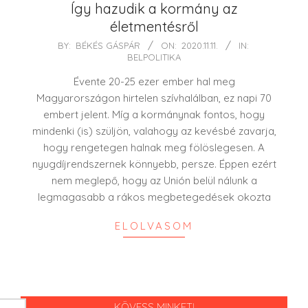
Így hazudik a kormány az
életmentésről
2020-
BY:
BÉKÉS GÁSPÁR
ON:
2020.11.11.
IN:
BELPOLITIKA
11-
11
Évente 20-25 ezer ember hal meg
Magyarországon hirtelen szívhalálban, ez napi 70
embert jelent. Míg a kormánynak fontos, hogy
mindenki (is) szüljön, valahogy az kevésbé zavarja,
hogy rengetegen halnak meg fölöslegesen. A
nyugdíjrendszernek könnyebb, persze. Éppen ezért
nem meglepő, hogy az Unión belül nálunk a
legmagasabb a rákos megbetegedések okozta
ELOLVASOM
KÖVESS MINKET!