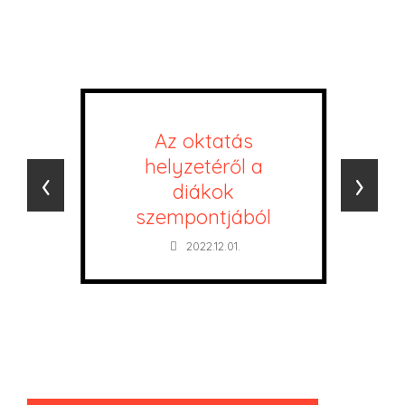
Az oktatás
helyzetéről a
‹
›
diákok
szempontjából
2022.12.01.