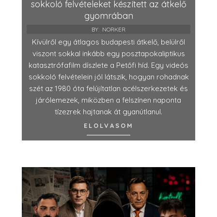
sokkoló felvételeket készített az átkelő
gyomrában
BY:
NORKER
Kívülről egy átlagos budapesti átkelő, belülről
viszont sokkal inkább egy posztapokaliptikus
katasztrófafilm díszlete a Petőfi híd. Egy videós
sokkoló felvételein jól látszik, hogyan rohadnak
szét az 1980 óta felújítatlan acélszerkezetek és
járólemezek, miközben a felszínen naponta
tízezrek hajtanak át gyanútlanul.
ELOLVASOM