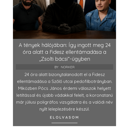
A tények hálójában: Így ingott meg 24
óra alatt a Fidesz ellentámadása a
„Zsolti bácsi”-ügyben
BY:
NORKER
24 óra alatt bizonytalanodott el a Fidesz
ellentámadása a Szőlő utcai pedofilbotrányban.
Miközben Pócs János érdemi válaszok helyett
letiltással és újabb vádakkal felelt, a koronatanú
már júliusi poligráfos vizsgálatra és a valódi név
nyílt leleplezésére készül.
ELOLVASOM