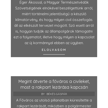
Éger Ákossal, a Magyar Természetvédők
Szövetségének elnökével beszélgettünk arról,
miért történelmi jelentőségű a készülő
klímatörvény, és hogy milyen civil összefogás
áll az elkészült tervezet mögött. Szó esett arról
is, hogyan tudják az állampolgárok támogatni
ezt a folyamatot, illetve hogy milyen a kapcsolat
az új kormánnyal ebben az ügyben.
ELOLVASOM
Megint átverte a főváros a civileket,
most a rakpart lezárása kapcsán
BY:
BÉKÉS GÁSPÁR
A Főváros az utolsó pillanatban kiüresítette a
rakpart lezárását, miközben a polgármester