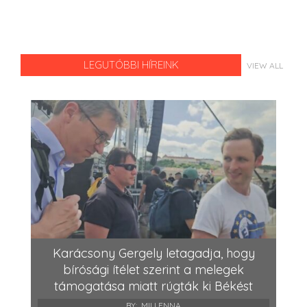
LEGUTÓBBI HÍREINK
VIEW ALL
Karácsony Gergely letagadja, hogy
bírósági ítélet szerint a melegek
támogatása miatt rúgták ki Békést
BY:
MILLENNA