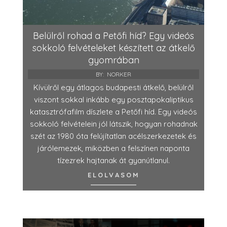
Belülről rohad a Petőfi híd? Egy videós
sokkoló felvételeket készített az átkelő
gyomrában
BY:
NORKER
Kívülről egy átlagos budapesti átkelő, belülről
viszont sokkal inkább egy posztapokaliptikus
katasztrófafilm díszlete a Petőfi híd. Egy videós
sokkoló felvételein jól látszik, hogyan rohadnak
szét az 1980 óta felújítatlan acélszerkezetek és
járólemezek, miközben a felszínen naponta
tízezrek hajtanak át gyanútlanul.
ELOLVASOM