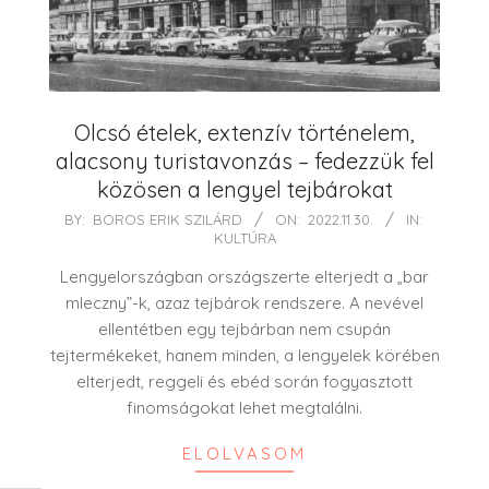
Olcsó ételek, extenzív történelem,
alacsony turistavonzás – fedezzük fel
közösen a lengyel tejbárokat
2022-
BY:
BOROS ERIK SZILÁRD
ON:
2022.11.30.
IN:
KULTÚRA
11-
30
Lengyelországban országszerte elterjedt a „bar
mleczny”-k, azaz tejbárok rendszere. A nevével
ellentétben egy tejbárban nem csupán
tejtermékeket, hanem minden, a lengyelek körében
elterjedt, reggeli és ebéd során fogyasztott
finomságokat lehet megtalálni.
ELOLVASOM