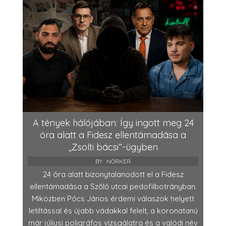
A tények hálójában: Így ingott meg 24
óra alatt a Fidesz ellentámadása a
„Zsolti bácsi”-ügyben
BY:
NORKER
24 óra alatt bizonytalanodott el a Fidesz
ellentámadása a Szőlő utcai pedofilbotrányban.
Miközben Pócs János érdemi válaszok helyett
letiltással és újabb vádakkal felelt, a koronatanú
már júliusi poligráfos vizsgálatra és a valódi név