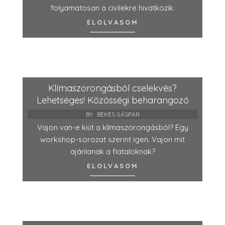
folyamatosan a civilekre hivatkozik.
ELOLVASOM
Klímaszorongásból cselekvés?
Lehetséges! Közösségi beharangozó
BY:
BÉKÉS GÁSPÁR
Vajon van-e kiút a klímaszorongásból? Egy
workshop-sorozat szerint igen. Vajon mit
ajánlanak a fiataloknak?
ELOLVASOM