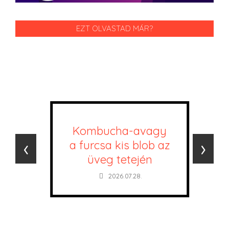
EZT OLVASTAD MÁR?
Kombucha-avagy
‹
›
a furcsa kis blob az
üveg tetején
2026.07.28.