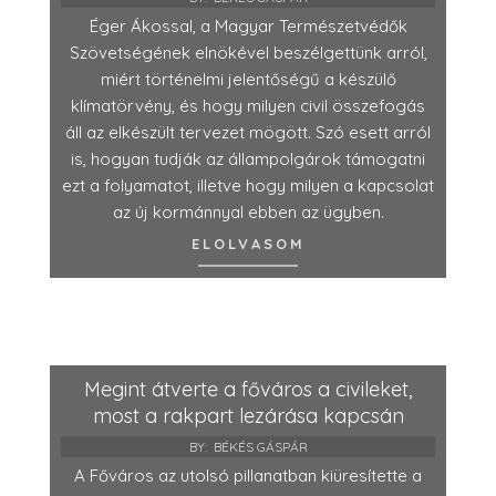
Éger Ákossal, a Magyar Természetvédők
Szövetségének elnökével beszélgettünk arról,
miért történelmi jelentőségű a készülő
klímatörvény, és hogy milyen civil összefogás
áll az elkészült tervezet mögött. Szó esett arról
is, hogyan tudják az állampolgárok támogatni
ezt a folyamatot, illetve hogy milyen a kapcsolat
az új kormánnyal ebben az ügyben.
ELOLVASOM
Megint átverte a főváros a civileket,
most a rakpart lezárása kapcsán
BY:
BÉKÉS GÁSPÁR
A Főváros az utolsó pillanatban kiüresítette a