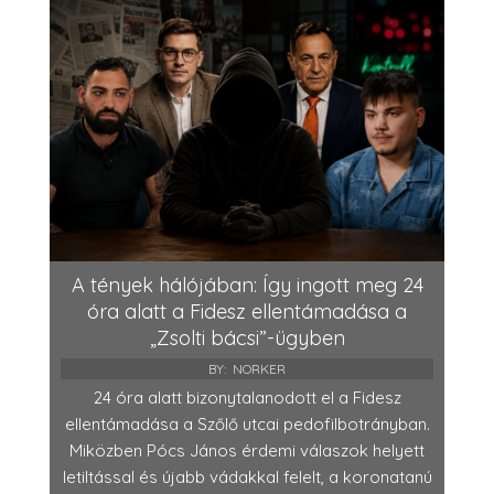
A tények hálójában: Így ingott meg 24
óra alatt a Fidesz ellentámadása a
„Zsolti bácsi”-ügyben
BY:
NORKER
24 óra alatt bizonytalanodott el a Fidesz
ellentámadása a Szőlő utcai pedofilbotrányban.
Miközben Pócs János érdemi válaszok helyett
letiltással és újabb vádakkal felelt, a koronatanú