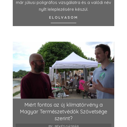
már júliusi poligráfos vizsgálatra és a valódi név
nyílt leleplezésére készül.
ELOLVASOM
Miért fontos az új klímatörvény a
Magyar Természetvédők Szövetsége
szerint?
BY:
BÉKÉS GÁSPÁR