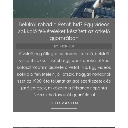
Belülről rohad a Petőfi híd? Egy videós
sokkoló felvételeket készített az átkelő
gyomrában
BY:
NORKER
Kívülről egy átlagos budapesti átkelő, belülről
viszont sokkal inkább egy posztapokaliptikus
katasztrófafilm díszlete a Petőfi híd. Egy videós
sokkoló felvételein jól látszik, hogyan rohadnak
szét az 1980 óta felújítatlan acélszerkezetek és
járólemezek, miközben a felszínen naponta
tízezrek hajtanak át gyanútlanul.
ELOLVASOM