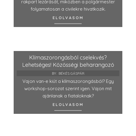
rakpart lezárását, miközben a polgármester
folyamatosan a civilekre hivatkozik.
ELOLVASOM
Klímaszorongásból cselekvés?
Lehetséges! Közösségi beharangozó
BY:
BÉKÉS GÁSPÁR
Vajon van-e kiút a klímaszorongásból? Egy
workshop-sorozat szerint igen. Vajon mit
ajánlanak a fiataloknak?
ELOLVASOM