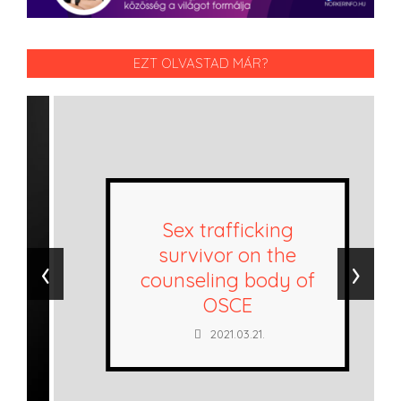
EZT OLVASTAD MÁR?
Sex trafficking
survivor on the
‹
›
counseling body of
OSCE
2021.03.21.