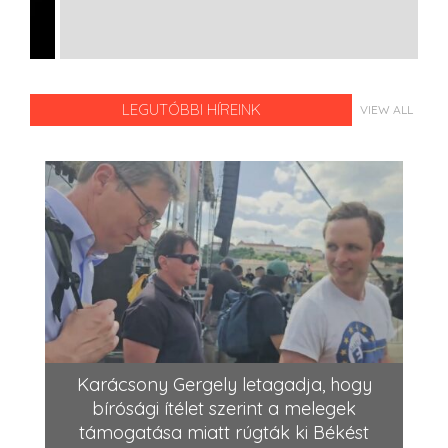
LEGUTÓBBI HÍREINK
VIEW ALL
Karácsony Gergely letagadja, hogy
bírósági ítélet szerint a melegek
támogatása miatt rúgták ki Békést