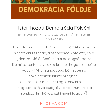
Isten hozott Demokrácia Földén!
2025-
BY:
NORKER
ON:
2025.06.08.
IN:
EGYÉB
KATEGÓRIA
06-
08
Hallottál már Demokrácia Földjéről? Ahol a sajtó
hihetetlenül szabad, a szabadság kötelező, és a
„Nemzeti Jólét App” méri a boldogságod. ✨
De mi történik, ha valaki a krumpli helyett lencsére
vágyik? Mi a legnagyobb bűn ebben a
tökéletesnek látszó világban?
Egy szatirikus írás a csillogó felszínről és a
mögötte rejlő valóságról. Ha van humorod a
rendszerkritikához, ezt imádni fogod! 👇
ELOLVASOM