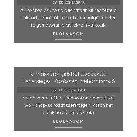
BY:
BÉKÉS GÁSPÁR
A Főváros az utolsó pillanatban kiüresítette a
rakpart lezárását, miközben a polgármester
folyamatosan a civilekre hivatkozik.
ELOLVASOM
Klímaszorongásból cselekvés?
Lehetséges! Közösségi beharangozó
BY:
BÉKÉS GÁSPÁR
Vajon van-e kiút a klímaszorongásból? Egy
workshop-sorozat szerint igen. Vajon mit
ajánlanak a fiataloknak?
ELOLVASOM