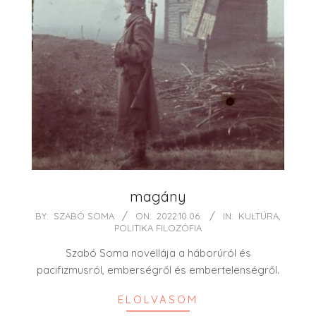
magány
2022-
BY:
SZABÓ SOMA
ON:
2022.10.06.
IN:
KULTÚRA
,
POLITIKA FILOZÓFIA
10-
06
Szabó Soma novellája a háborúról és
pacifizmusról, emberségről és embertelenségről.
ELOLVASOM