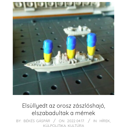
Elsüllyedt az orosz zászlóshajó,
elszabadultak a mémek
2022-
BY:
BÉKÉS GÁSPÁR
ON:
2022.04.17.
IN:
HÍREK
,
KÜLPOLITIKA
,
KULTÚRA
04-