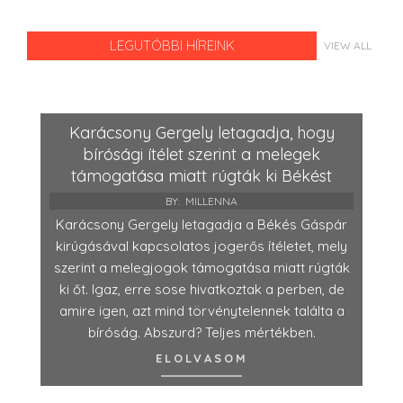
LEGUTÓBBI HÍREINK
VIEW ALL
Karácsony Gergely letagadja, hogy
bírósági ítélet szerint a melegek
támogatása miatt rúgták ki Békést
BY:
MILLENNA
Karácsony Gergely letagadja a Békés Gáspár
kirúgásával kapcsolatos jogerős ítéletet, mely
szerint a melegjogok támogatása miatt rúgták
ki őt. Igaz, erre sose hivatkoztak a perben, de
amire igen, azt mind törvénytelennek találta a
bíróság. Abszurd? Teljes mértékben.
ELOLVASOM