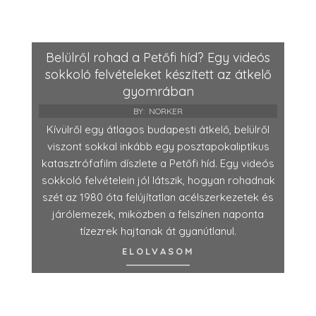
Belülről rohad a Petőfi híd? Egy videós
sokkoló felvételeket készített az átkelő
gyomrában
BY:
NORKER
Kívülről egy átlagos budapesti átkelő, belülről
viszont sokkal inkább egy posztapokaliptikus
katasztrófafilm díszlete a Petőfi híd. Egy videós
sokkoló felvételein jól látszik, hogyan rohadnak
szét az 1980 óta felújítatlan acélszerkezetek és
járólemezek, miközben a felszínen naponta
tízezrek hajtanak át gyanútlanul.
ELOLVASOM