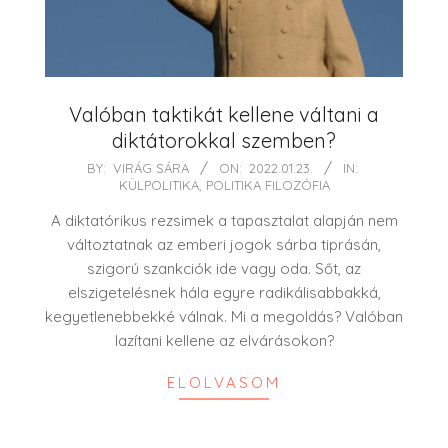
Valóban taktikát kellene váltani a
diktátorokkal szemben?
2022-
BY:
VIRÁG SÁRA
ON:
2022.01.23.
IN:
KÜLPOLITIKA
,
POLITIKA FILOZÓFIA
01-
23
A diktatórikus rezsimek a tapasztalat alapján nem
változtatnak az emberi jogok sárba tiprásán,
szigorú szankciók ide vagy oda. Sőt, az
elszigetelésnek hála egyre radikálisabbakká,
kegyetlenebbekké válnak. Mi a megoldás? Valóban
lazítani kellene az elvárásokon?
ELOLVASOM