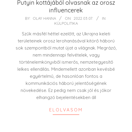
Putyin kottájából olvasnak az orosz
influencerek
2022-
BY:
OLAY HANNA
ON:
2022.03.07.
IN:
KÜLPOLITIKA
03-
07
Szűk másfél héttel ezelőtt, az Ukrajna keleti
területeinek orosz lerohanásával kitörő háború
sok szempontból mutat újat a világnak. Megrázó,
nem mindennapi felvételek, vagy
történelemkönyvből ismerős, nemzetegyesítő
lelkes ellenállás. Mindemellett azonban kevésbé
egyértelmű, de hasonlóan fontos a
kommunikációs háború jelentőségének
növekedése. Ez pedig nem csak jól és jókor
elhangzó bejelentésekben áll
ELOLVASOM