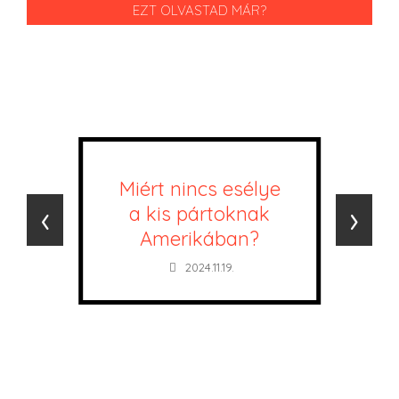
EZT OLVASTAD MÁR?
Miért nincs esélye
‹
›
a kis pártoknak
Amerikában?
2024.11.19.