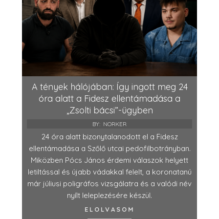
A tények hálójában: Így ingott meg 24
óra alatt a Fidesz ellentámadása a
„Zsolti bácsi”-ügyben
BY:
NORKER
24 óra alatt bizonytalanodott el a Fidesz
ellentámadása a Szőlő utcai pedofilbotrányban.
Miközben Pócs János érdemi válaszok helyett
letiltással és újabb vádakkal felelt, a koronatanú
már júliusi poligráfos vizsgálatra és a valódi név
nyílt leleplezésére készül.
ELOLVASOM