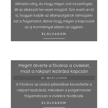
klímatörvény, és hogy milyen civil összefogás
áll az elkészült tervezet mögött. Szó esett arról
is, hogyan tudják az állampolgárok támogatni
ezt a folyamatot, illetve hogy milyen a kapcsolat
az új kormánnyal ebben az ügyben.
ELOLVASOM
Megint átverte a főváros a civileket,
most a rakpart lezárása kapcsán
BY:
BÉKÉS GÁSPÁR
A Főváros az utolsó pillanatban kiüresítette a
rakpart lezárását, miközben a polgármester
folyamatosan a civilekre hivatkozik.
ELOLVASOM