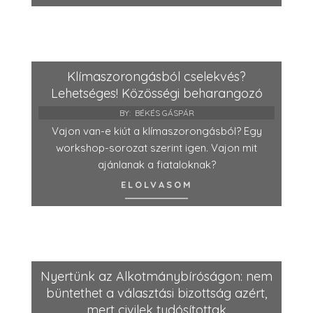
Klímaszorongásból cselekvés?
Lehetséges! Közösségi beharangozó
BY:
BÉKÉS GÁSPÁR
Vajon van-e kiút a klímaszorongásból? Egy
workshop-sorozat szerint igen. Vajon mit
ajánlanak a fiataloknak?
ELOLVASOM
Nyertünk az Alkotmánybíróságon: nem
büntethet a választási bizottság azért,
mert civilek tudósítottak