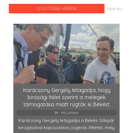
LEGUTÓBBI HÍREINK
VIEW ALL
Karácsony Gergely letagadja, hogy
bírósági ítélet szerint a melegek
támogatása miatt rúgták ki Békést
BY:
MILLENNA
Karácsony Gergely letagadja a Békés Gáspár
kirúgásával kapcsolatos jogerős ítéletet, mely