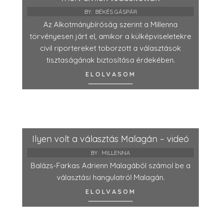
BY:
BÉKÉS GÁSPÁR
Az Alkotmánybíróság szerint a Millenna
törvényesen járt el, amikor a külképviseletekre
civil riportereket toborzott a választások
tisztaságának biztosítása érdekében.
ELOLVASOM
Ilyen volt a választás Malagán – videó
BY:
MILLENNA
Balázs-Farkas Adrienn Malagából számol be a
választási hangulatról Malagán.
ELOLVASOM