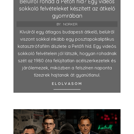
Belülről rohad a Petőfi híd? Egy videós
sokkoló felvételeket készített az átkelő
gyomrában
BY:
NORKER
Kívülről egy átlagos budapesti átkelő, belülről
viszont sokkal inkább egy posztapokaliptikus
katasztrófafilm díszlete a Petőfi híd. Egy videós
sokkoló felvételein jól látszik, hogyan rohadnak
szét az 1980 óta felújítatlan acélszerkezetek és
járólemezek, miközben a felszínen naponta
tízezrek hajtanak át gyanútlanul.
ELOLVASOM