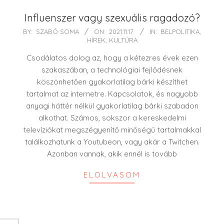
Influenszer vagy szexuális ragadozó?
2021-
BY:
SZABÓ SOMA
ON:
2021.11.17.
IN:
BELPOLITIKA
,
HÍREK
,
KULTÚRA
11-
17
Csodálatos dolog az, hogy a kétezres évek ezen
szakaszában, a technológiai fejlődésnek
köszönhetően gyakorlatilag bárki készíthet
tartalmat az internetre. Kapcsolatok, és nagyobb
anyagi háttér nélkül gyakorlatilag bárki szabadon
alkothat. Számos, sokszor a kereskedelmi
televíziókat megszégyenítő minőségű tartalmakkal
találkozhatunk a Youtubeon, vagy akár a Twitchen.
Azonban vannak, akik ennél is tovább
ELOLVASOM