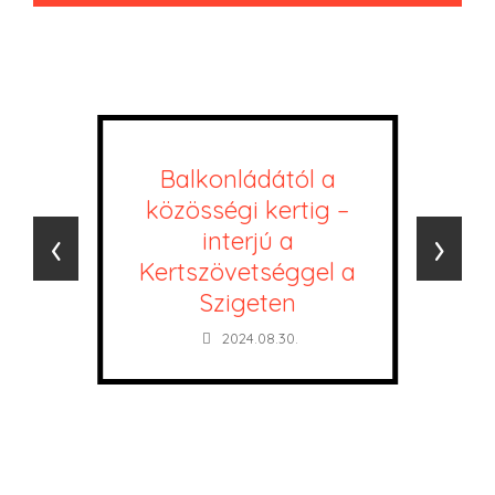
Balkonládától a
közösségi kertig –
‹
›
interjú a
Kertszövetséggel a
Szigeten
2024.08.30.