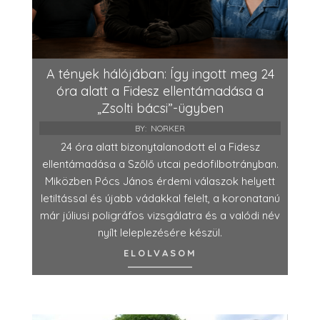
A tények hálójában: Így ingott meg 24
óra alatt a Fidesz ellentámadása a
„Zsolti bácsi”-ügyben
BY:
NORKER
24 óra alatt bizonytalanodott el a Fidesz
ellentámadása a Szőlő utcai pedofilbotrányban.
Miközben Pócs János érdemi válaszok helyett
letiltással és újabb vádakkal felelt, a koronatanú
már júliusi poligráfos vizsgálatra és a valódi név
nyílt leleplezésére készül.
ELOLVASOM