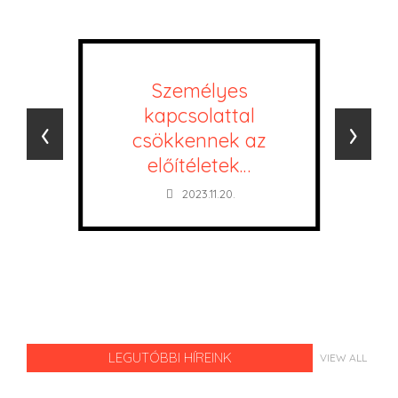
Személyes
kapcsolattal
‹
›
csökkennek az
előítéletek…
2023.11.20.
LEGUTÓBBI HÍREINK
VIEW ALL