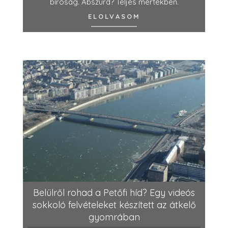
bíróság. Abszurd? Teljes mértékben.
ELOLVASOM
Belülről rohad a Petőfi híd? Egy videós
sokkoló felvételeket készített az átkelő
gyomrában