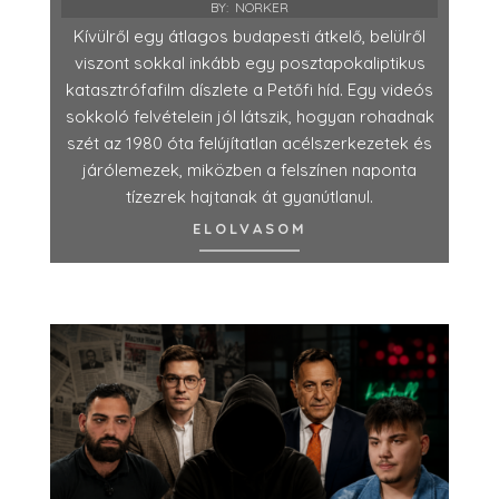
BY:
NORKER
Kívülről egy átlagos budapesti átkelő, belülről
viszont sokkal inkább egy posztapokaliptikus
katasztrófafilm díszlete a Petőfi híd. Egy videós
sokkoló felvételein jól látszik, hogyan rohadnak
szét az 1980 óta felújítatlan acélszerkezetek és
járólemezek, miközben a felszínen naponta
tízezrek hajtanak át gyanútlanul.
ELOLVASOM