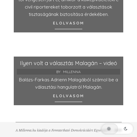
civil riportereket toborzott a választások
tisztaságának biztosítása érdekében.
ELOLVASOM
Ilyen volt a választás Malagán – videó
BY:
MILLENNA
Balázs-Farkas Adrienn Malagából számol be a
választási hangulatról Malagán.
ELOLVASOM
A Millenna.hu kiadója a Fenntartható Demokráciáért Egyesület © - 2026