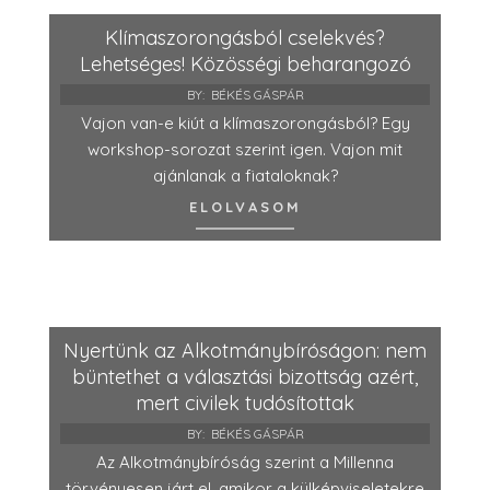
Klímaszorongásból cselekvés?
Lehetséges! Közösségi beharangozó
BY:
BÉKÉS GÁSPÁR
Vajon van-e kiút a klímaszorongásból? Egy
workshop-sorozat szerint igen. Vajon mit
ajánlanak a fiataloknak?
ELOLVASOM
Nyertünk az Alkotmánybíróságon: nem
büntethet a választási bizottság azért,
mert civilek tudósítottak
BY:
BÉKÉS GÁSPÁR
Az Alkotmánybíróság szerint a Millenna
törvényesen járt el, amikor a külképviseletekre