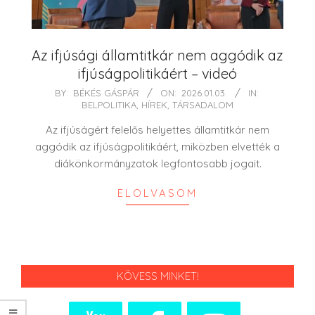
Az ifjúsági államtitkár nem aggódik az
ifjúságpolitikáért – videó
2026-
BY:
BÉKÉS GÁSPÁR
ON:
2026.01.03.
IN:
BELPOLITIKA
,
HÍREK
,
TÁRSADALOM
01-
03
Az ifjúságért felelős helyettes államtitkár nem
aggódik az ifjúságpolitikáért, miközben elvették a
diákönkormányzatok legfontosabb jogait.
ELOLVASOM
KÖVESS MINKET!