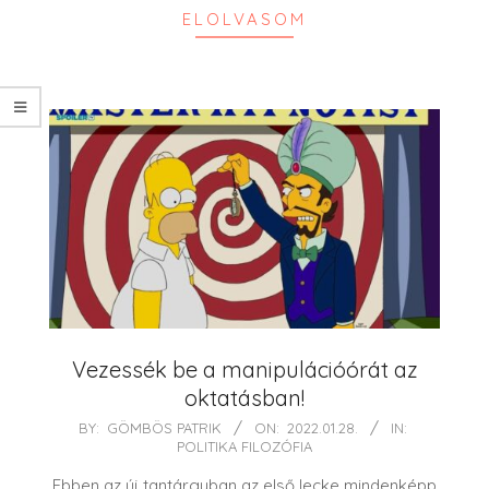
ELOLVASOM
Vezessék be a manipulációórát az
oktatásban!
2022-
BY:
GÖMBÖS PATRIK
ON:
2022.01.28.
IN:
POLITIKA FILOZÓFIA
01-
28
Ebben az új tantárgyban az első lecke mindenképp