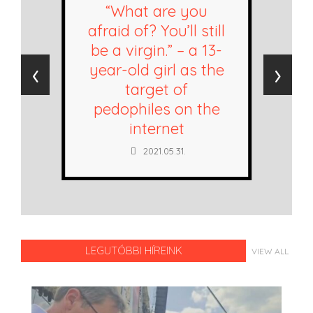
“What are you
afraid of? You’ll still
be a virgin.” – a 13-
‹
›
year-old girl as the
target of
pedophiles on the
internet
2021.05.31.
LEGUTÓBBI HÍREINK
VIEW ALL