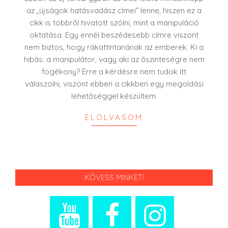
az „újságok hatásvadász címei” lenne, hiszen ez a
cikk is többről hivatott szólni, mint a manipuláció
oktatása. Egy ennél beszédesebb címre viszont
nem biztos, hogy rákattintanának az emberek. Ki a
hibás: a manipulátor, vagy aki az őszinteségre nem
fogékony? Erre a kérdésre nem tudok itt
válaszolni, viszont ebben a cikkben egy megoldási
lehetőséggel készültem.
ELOLVASOM
KÖVESS MINKET!