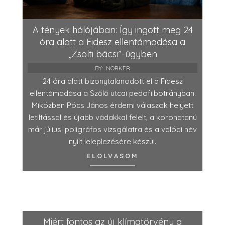
A tények hálójában: Így ingott meg 24
óra alatt a Fidesz ellentámadása a
„Zsolti bácsi”-ügyben
BY:
NORKER
24 óra alatt bizonytalanodott el a Fidesz
ellentámadása a Szőlő utcai pedofilbotrányban.
Miközben Pócs János érdemi válaszok helyett
letiltással és újabb vádakkal felelt, a koronatanú
már júliusi poligráfos vizsgálatra és a valódi név
nyílt leleplezésére készül.
ELOLVASOM
Miért fontos az új klímatörvény a