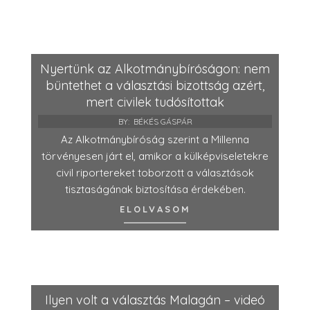
Nyertünk az Alkotmánybíróságon: nem
büntethet a választási bizottság azért,
mert civilek tudósítottak
BY:
BÉKÉS GÁSPÁR
Az Alkotmánybíróság szerint a Millenna
törvényesen járt el, amikor a külképviseletekre
civil riportereket toborzott a választások
tisztaságának biztosítása érdekében.
ELOLVASOM
Ilyen volt a választás Malagán – videó