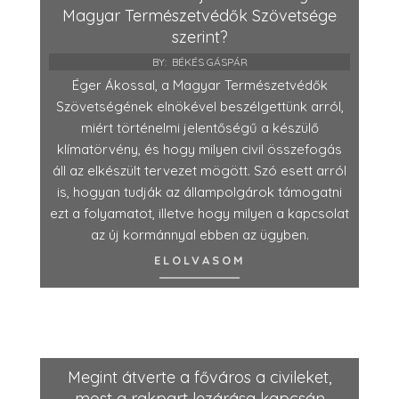
Magyar Természetvédők Szövetsége
szerint?
BY:
BÉKÉS GÁSPÁR
Éger Ákossal, a Magyar Természetvédők
Szövetségének elnökével beszélgettünk arról,
miért történelmi jelentőségű a készülő
klímatörvény, és hogy milyen civil összefogás
áll az elkészült tervezet mögött. Szó esett arról
is, hogyan tudják az állampolgárok támogatni
ezt a folyamatot, illetve hogy milyen a kapcsolat
az új kormánnyal ebben az ügyben.
ELOLVASOM
Megint átverte a főváros a civileket,
most a rakpart lezárása kapcsán