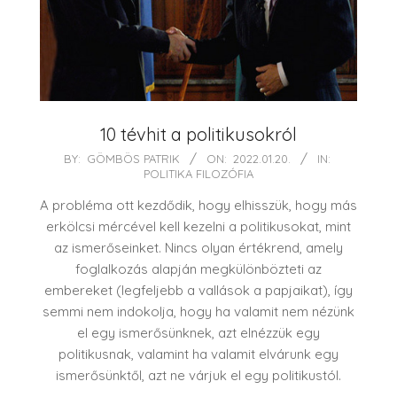
10 tévhit a politikusokról
2022-
BY:
GÖMBÖS PATRIK
ON:
2022.01.20.
IN:
POLITIKA FILOZÓFIA
01-
20
A probléma ott kezdődik, hogy elhisszük, hogy más
erkölcsi mércével kell kezelni a politikusokat, mint
az ismerőseinket. Nincs olyan értékrend, amely
foglalkozás alapján megkülönbözteti az
embereket (legfeljebb a vallások a papjaikat), így
semmi nem indokolja, hogy ha valamit nem nézünk
el egy ismerősünknek, azt elnézzük egy
politikusnak, valamint ha valamit elvárunk egy
ismerősünktől, azt ne várjuk el egy politikustól.