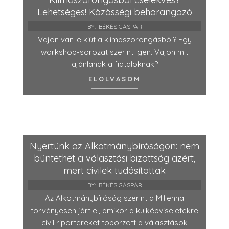
Lehetséges! Közösségi beharangozó
BY:
BÉKÉS GÁSPÁR
Vajon van-e kiút a klímaszorongásból? Egy
workshop-sorozat szerint igen. Vajon mit
ajánlanak a fiataloknak?
ELOLVASOM
Nyertünk az Alkotmánybíróságon: nem
büntethet a választási bizottság azért,
mert civilek tudósítottak
BY:
BÉKÉS GÁSPÁR
Az Alkotmánybíróság szerint a Millenna
törvényesen járt el, amikor a külképviseletekre
civil riportereket toborzott a választások