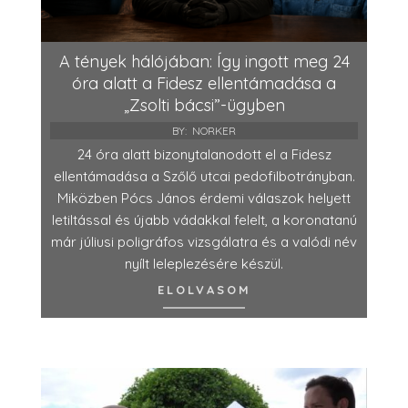
A tények hálójában: Így ingott meg 24
óra alatt a Fidesz ellentámadása a
„Zsolti bácsi”-ügyben
BY:
NORKER
24 óra alatt bizonytalanodott el a Fidesz
ellentámadása a Szőlő utcai pedofilbotrányban.
Miközben Pócs János érdemi válaszok helyett
letiltással és újabb vádakkal felelt, a koronatanú
már júliusi poligráfos vizsgálatra és a valódi név
nyílt leleplezésére készül.
ELOLVASOM