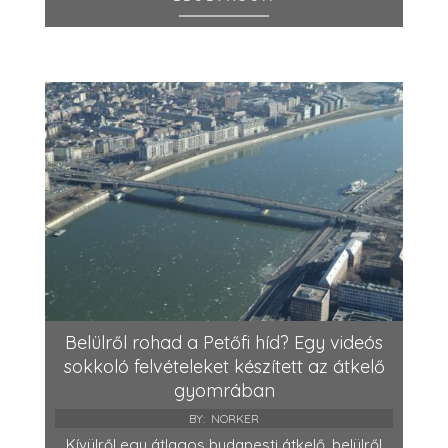
Belülről rohad a Petőfi híd? Egy videós
sokkoló felvételeket készített az átkelő
gyomrában
BY:
NORKER
Kívülről egy átlagos budapesti átkelő, belülről