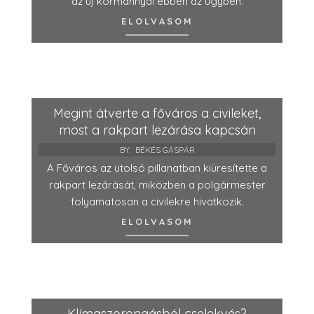
az új kormánnyal ebben az ügyben.
ELOLVASOM
Megint átverte a főváros a civileket,
most a rakpart lezárása kapcsán
BY:
BÉKÉS GÁSPÁR
A Főváros az utolsó pillanatban kiüresítette a
rakpart lezárását, miközben a polgármester
folyamatosan a civilekre hivatkozik.
ELOLVASOM
Klímaszorongásból cselekvés?