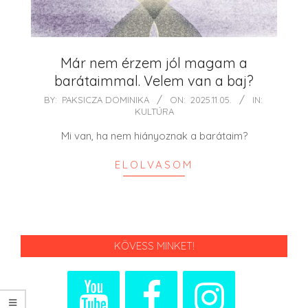
Már nem érzem jól magam a
barátaimmal. Velem van a baj?
2025-
BY:
PAKSICZA DOMINIKA
ON:
2025.11.05.
IN:
KULTÚRA
11-
05
Mi van, ha nem hiányoznak a barátaim?
ELOLVASOM
KÖVESS MINKET!