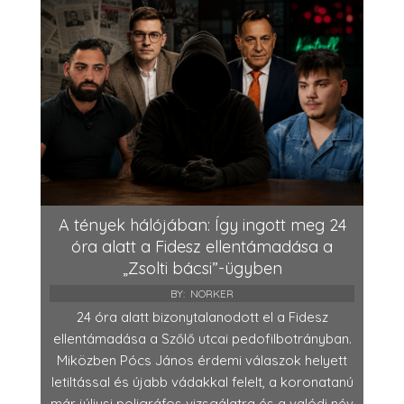
A tények hálójában: Így ingott meg 24
óra alatt a Fidesz ellentámadása a
„Zsolti bácsi”-ügyben
BY:
NORKER
24 óra alatt bizonytalanodott el a Fidesz
ellentámadása a Szőlő utcai pedofilbotrányban.
Miközben Pócs János érdemi válaszok helyett
letiltással és újabb vádakkal felelt, a koronatanú
már júliusi poligráfos vizsgálatra és a valódi név