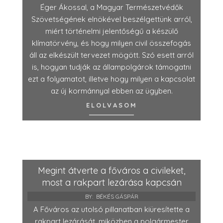
Éger Ákossal, a Magyar Természetvédők
Szövetségének elnökével beszélgettünk arról,
miért történelmi jelentőségű a készülő
klímatörvény, és hogy milyen civil összefogás
áll az elkészült tervezet mögött. Szó esett arról
is, hogyan tudják az állampolgárok támogatni
ezt a folyamatot, illetve hogy milyen a kapcsolat
az új kormánnyal ebben az ügyben.
ELOLVASOM
Megint átverte a főváros a civileket,
most a rakpart lezárása kapcsán
BY:
BÉKÉS GÁSPÁR
A Főváros az utolsó pillanatban kiüresítette a
rakpart lezárását, miközben a polgármester