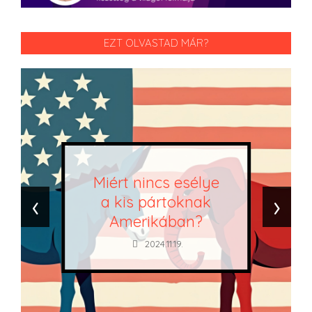
EZT OLVASTAD MÁR?
Miért nincs esélye
‹
›
a kis pártoknak
Amerikában?
2024.11.19.