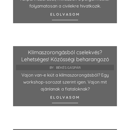
folyamatosan a civilekre hivatkozik.
ELOLVASOM
Klímaszorongásból cselekvés?
Lehetséges! Közösségi beharangozó
BY:
BÉKÉS GÁSPÁR
Vajon van-e kiút a klímaszorongásból? Egy
workshop-sorozat szerint igen. Vajon mit
ajánlanak a fiataloknak?
ELOLVASOM