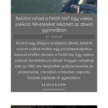
Belülről rohad a Petőfi híd? Egy videós
sokkoló felvételeket készített az átkelő
gyomrában
BY:
NORKER
Kívülről egy átlagos budapesti átkelő, belülről
viszont sokkal inkább egy posztapokaliptikus
katasztrófafilm díszlete a Petőfi híd. Egy videós
sokkoló felvételein jól látszik, hogyan rohadnak
szét az 1980 óta felújítatlan acélszerkezetek és
járólemezek, miközben a felszínen naponta
tízezrek hajtanak át gyanútlanul.
ELOLVASOM