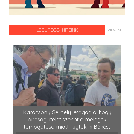
LEGUTÓBBI HÍREINK
VIEW ALL
Karácsony Gergely letagadja, hogy
bírósági ítélet szerint a melegek
támogatása miatt rúgták ki Békést