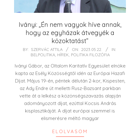
Iványi: „Én nem vagyok híve annak,
hogy az egyházak átvegyék a
közoktatást”
2023-
BY:
SZERVÁC ATTILA
ON:
2023.05.22.
IN:
BELPOLITIKA
,
HÍREK
,
POLITIKA FILOZÓFIA
05-
22
Iványi Gábor, az Oltalom Karitatív Egyesület elnöke
kapta az Esély Közösségtől idén az Európai Hazafi
Díjat. Május 19-én, péntek délután 2-kor, Kispesten,
az Ady Endre út melletti Rusz-Bazsant parkban
vette át a lelkész a közönségszavazás alapján
adományozott díjat, ezúttal Kocsis András
kisplasztikáját. A díjat európai szemmel is
elismerésre méltó magyar
ELOLVASOM