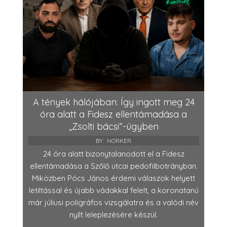
A tények hálójában: Így ingott meg 24
óra alatt a Fidesz ellentámadása a
„Zsolti bácsi”-ügyben
BY:
NORKER
24 óra alatt bizonytalanodott el a Fidesz
ellentámadása a Szőlő utcai pedofilbotrányban.
Miközben Pócs János érdemi válaszok helyett
letiltással és újabb vádakkal felelt, a koronatanú
már júliusi poligráfos vizsgálatra és a valódi név
nyílt leleplezésére készül.