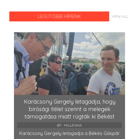
LEGUTÓBBI HÍREINK
VIEW ALL
Karácsony Gergely letagadja, hogy
bírósági ítélet szerint a melegek
támogatása miatt rúgták ki Békést
BY:
MILLENNA
Karácsony Gergely letagadja a Békés Gáspár