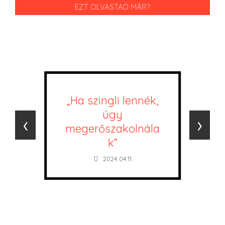
EZT OLVASTAD MÁR?
„Ha szingli lennék,
úgy
‹
›
megerőszakolnála
k”
2024.04.11.