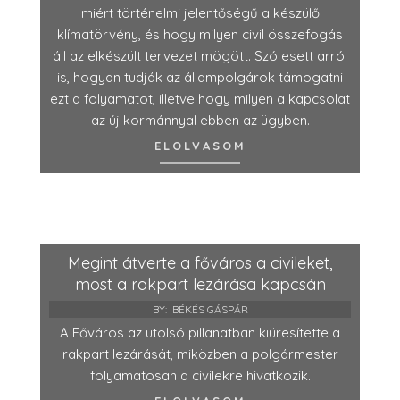
miért történelmi jelentőségű a készülő
klímatörvény, és hogy milyen civil összefogás
áll az elkészült tervezet mögött. Szó esett arról
is, hogyan tudják az állampolgárok támogatni
ezt a folyamatot, illetve hogy milyen a kapcsolat
az új kormánnyal ebben az ügyben.
ELOLVASOM
Megint átverte a főváros a civileket,
most a rakpart lezárása kapcsán
BY:
BÉKÉS GÁSPÁR
A Főváros az utolsó pillanatban kiüresítette a
rakpart lezárását, miközben a polgármester
folyamatosan a civilekre hivatkozik.