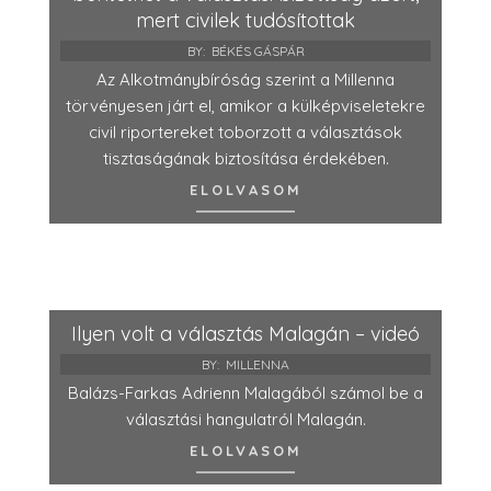
mert civilek tudósítottak
BY:
BÉKÉS GÁSPÁR
Az Alkotmánybíróság szerint a Millenna
törvényesen járt el, amikor a külképviseletekre
civil riportereket toborzott a választások
tisztaságának biztosítása érdekében.
ELOLVASOM
Ilyen volt a választás Malagán – videó
BY:
MILLENNA
Balázs-Farkas Adrienn Malagából számol be a
választási hangulatról Malagán.
ELOLVASOM