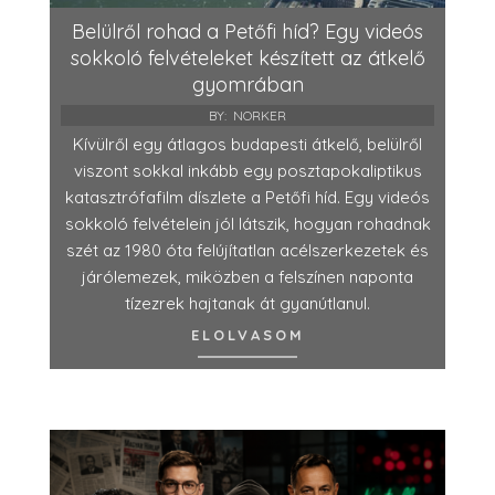
Belülről rohad a Petőfi híd? Egy videós
sokkoló felvételeket készített az átkelő
gyomrában
BY:
NORKER
Kívülről egy átlagos budapesti átkelő, belülről
viszont sokkal inkább egy posztapokaliptikus
katasztrófafilm díszlete a Petőfi híd. Egy videós
sokkoló felvételein jól látszik, hogyan rohadnak
szét az 1980 óta felújítatlan acélszerkezetek és
járólemezek, miközben a felszínen naponta
tízezrek hajtanak át gyanútlanul.
ELOLVASOM