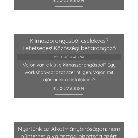
ELOLVASOM
Klímaszorongásból cselekvés?
Lehetséges! Közösségi beharangozó
BY:
BÉKÉS GÁSPÁR
Vajon van-e kiút a klímaszorongásból? Egy
workshop-sorozat szerint igen. Vajon mit
ajánlanak a fiataloknak?
ELOLVASOM
Nyertünk az Alkotmánybíróságon: nem
büntethet a választási bizottság azért,