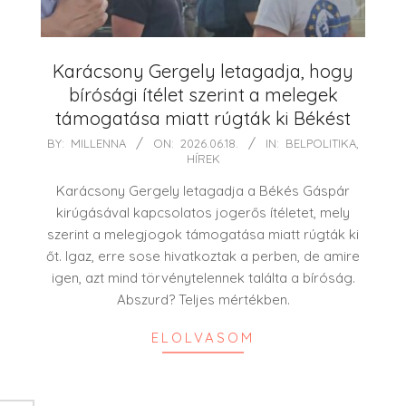
Karácsony Gergely letagadja, hogy
bírósági ítélet szerint a melegek
támogatása miatt rúgták ki Békést
2026-
BY:
MILLENNA
ON:
2026.06.18.
IN:
BELPOLITIKA
,
HÍREK
06-
18
Karácsony Gergely letagadja a Békés Gáspár
kirúgásával kapcsolatos jogerős ítéletet, mely
szerint a melegjogok támogatása miatt rúgták ki
őt. Igaz, erre sose hivatkoztak a perben, de amire
igen, azt mind törvénytelennek találta a bíróság.
Abszurd? Teljes mértékben.
ELOLVASOM