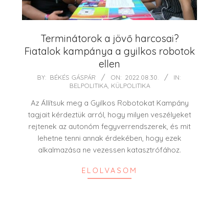
Terminátorok a jövő harcosai?
Fiatalok kampánya a gyilkos robotok
ellen
2022-
BY:
BÉKÉS GÁSPÁR
ON:
2022.08.30.
IN:
BELPOLITIKA
,
KÜLPOLITIKA
08-
30
Az Állítsuk meg a Gyilkos Robotokat Kampány
tagjait kérdeztük arról, hogy milyen veszélyeket
rejtenek az autonóm fegyverrendszerek, és mit
lehetne tenni annak érdekében, hogy ezek
alkalmazása ne vezessen katasztrófához.
ELOLVASOM