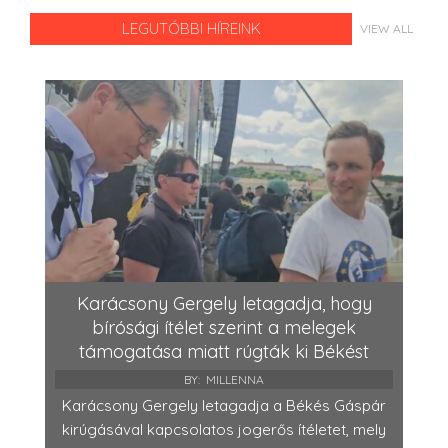
LEGUTÓBBI HÍREINK
VIEW ALL
Karácsony Gergely letagadja, hogy
bírósági ítélet szerint a melegek
támogatása miatt rúgták ki Békést
BY:
MILLENNA
Karácsony Gergely letagadja a Békés Gáspár
kirúgásával kapcsolatos jogerős ítéletet, mely