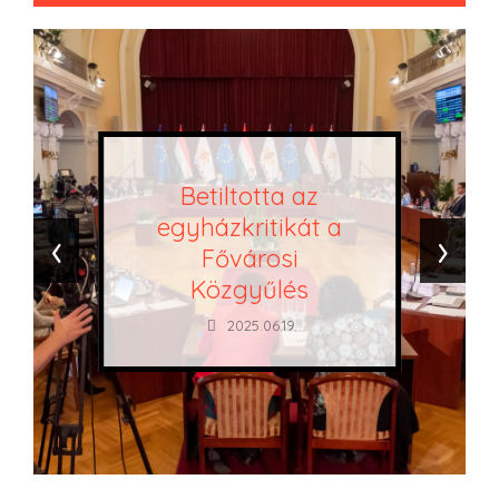
Betiltotta az
egyházkritikát a
‹
›
Fővárosi
Közgyűlés
2025.06.19.