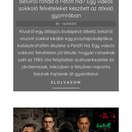
Belülről rohad a Petőfi híd? Egy videós
sokkoló felvételeket készített az átkelő
gyomrában
BY:
NORKER
Kívülről egy átlagos budapesti átkelő, belülről
viszont sokkal inkább egy posztapokaliptikus
katasztrófafilm díszlete a Petőfi híd. Egy videós
sokkoló felvételein jól látszik, hogyan rohadnak
szét az 1980 óta felújítatlan acélszerkezetek és
járólemezek, miközben a felszínen naponta
tízezrek hajtanak át gyanútlanul.
ELOLVASOM