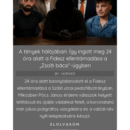
A tények hálójában: Így ingott meg 24
óra alatt a Fidesz ellentámadása a
„Zsolti bácsi”-ügyben
BY:
NORKER
24 óra alatt bizonytalanodott el a Fidesz
ellentámadása a Szőlő utcai pedofilbotrányban.
Miközben Pócs János érdemi válaszok helyett
letiltással és újabb vádakkal felelt, a koronatanú
már júliusi poligráfos vizsgálatra és a valódi név
nyílt leleplezésére készül.
ELOLVASOM