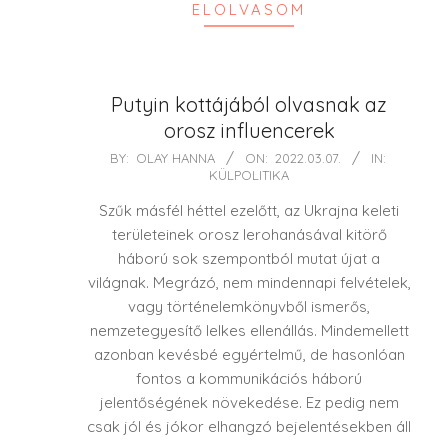
ELOLVASOM
Putyin kottájából olvasnak az
orosz influencerek
2022-
BY:
OLAY HANNA
ON:
2022.03.07.
IN:
KÜLPOLITIKA
03-
07
Szűk másfél héttel ezelőtt, az Ukrajna keleti
területeinek orosz lerohanásával kitörő
háború sok szempontból mutat újat a
világnak. Megrázó, nem mindennapi felvételek,
vagy történelemkönyvből ismerős,
nemzetegyesítő lelkes ellenállás. Mindemellett
azonban kevésbé egyértelmű, de hasonlóan
fontos a kommunikációs háború
jelentőségének növekedése. Ez pedig nem
csak jól és jókor elhangzó bejelentésekben áll