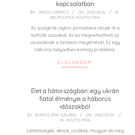
kapcsolatban
2022-
BY:
JÁNOS LŐRINCZ
ON:
2022.05.16.
IN:
BELPOLITIKA
,
KÜLPOLITIKA
05-
16
Az újságírók olykor pontatlanul veszik át a
külföldi szavakat, és ez megnehezítheti az
olvasóknak a tartalom megértését. Ez egy
háborús helyzetben komoly probléma.
ELOLVASOM
Élet a hátországban: egy ukrán
fiatal élményei a háborús
időszakból
2022-
BY:
BOROS ERIK SZILÁRD
ON:
2022.09.05.
IN:
KÜLPOLITIKA
09-
05
Lehetőségek, álmok, jövőkép. Hogyan éli meg