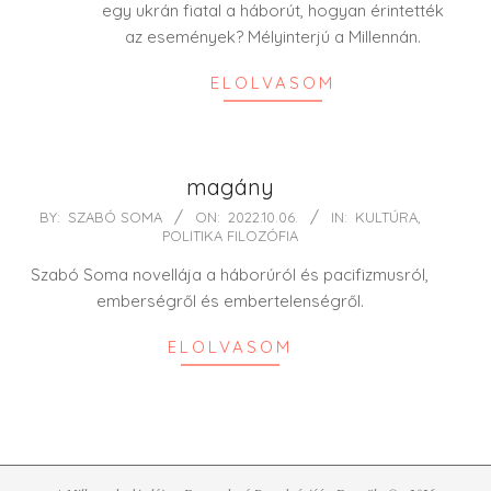
egy ukrán fiatal a háborút, hogyan érintették
az események? Mélyinterjú a Millennán.
ELOLVASOM
magány
2022-
BY:
SZABÓ SOMA
ON:
2022.10.06.
IN:
KULTÚRA
,
POLITIKA FILOZÓFIA
10-
06
Szabó Soma novellája a háborúról és pacifizmusról,
emberségről és embertelenségről.
ELOLVASOM