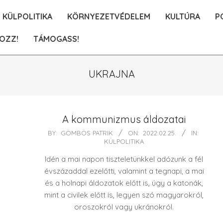
KÜLPOLITIKA
KÖRNYEZETVÉDELEM
KULTÚRA
P
OZZ!
TÁMOGASS!
UKRAJNA
A kommunizmus áldozatai
2022-
BY:
GÖMBÖS PATRIK
ON:
2022.02.25.
IN:
KÜLPOLITIKA
02-
25
Idén a mai napon tiszteletünkkel adózunk a fél
évszázaddal ezelőtti, valamint a tegnapi, a mai
és a holnapi áldozatok előtt is, úgy a katonák,
mint a civilek előtt is, legyen szó magyarokról,
oroszokról vagy ukránokról.