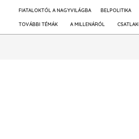
Skip
FIATALOKTÓL A NAGYVILÁGBA
BELPOLITIKA
to
content
TOVÁBBI TÉMÁK
A MILLENÁRÓL
CSATLAK