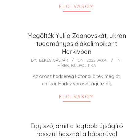
ELOLVASOM
Megölték Yuliia Zdanovskát, ukrán
tudományos diákolimpikont
Harkivban
2022-
BY:
BÉKÉS GÁSPÁR
ON:
2022.04.04.
IN:
HÍREK
,
KÜLPOLITIKA
04-
04
Az orosz hadsereg katonái ölték meg őt,
amikor Harkiv városát ágyúzták.
ELOLVASOM
Egy szó, amit a legtöbb újságíró
rosszul használ a háborúval