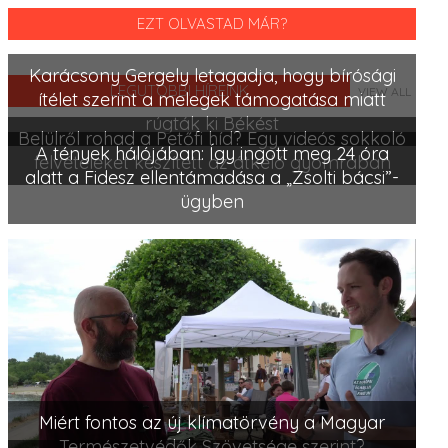
EZT OLVASTAD MÁR?
Karácsony Gergely letagadja, hogy bírósági
LEGUTÓBBI HÍREINK
VIEW ALL
ítélet szerint a melegek támogatása miatt
rúgták ki Békést
Belülről rohad a Petőfi híd? Egy videós sokkoló
A tények hálójában: Így ingott meg 24 óra
felvételeket készített az átkelő gyomrában
alatt a Fidesz ellentámadása a „Zsolti bácsi”-
ügyben
Miért fontos az új klímatörvény a Magyar
Természetvédők Szövetsége szerint?