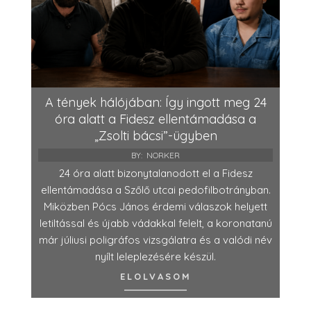
A tények hálójában: Így ingott meg 24
óra alatt a Fidesz ellentámadása a
„Zsolti bácsi”-ügyben
BY:
NORKER
24 óra alatt bizonytalanodott el a Fidesz
ellentámadása a Szőlő utcai pedofilbotrányban.
Miközben Pócs János érdemi válaszok helyett
letiltással és újabb vádakkal felelt, a koronatanú
már júliusi poligráfos vizsgálatra és a valódi név
nyílt leleplezésére készül.
ELOLVASOM