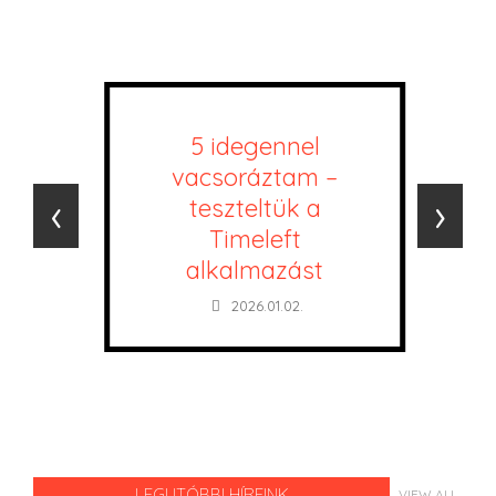
5 idegennel
vacsoráztam –
‹
›
teszteltük a
Timeleft
alkalmazást
2026.01.02.
LEGUTÓBBI HÍREINK
VIEW ALL