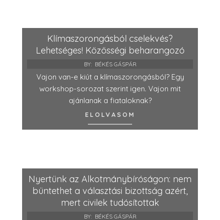
Klímaszorongásból cselekvés?
Lehetséges! Közösségi beharangozó
BY:
BÉKÉS GÁSPÁR
Vajon van-e kiút a klímaszorongásból? Egy
workshop-sorozat szerint igen. Vajon mit
ajánlanak a fiataloknak?
ELOLVASOM
Nyertünk az Alkotmánybíróságon: nem
büntethet a választási bizottság azért,
mert civilek tudósítottak
BY:
BÉKÉS GÁSPÁR