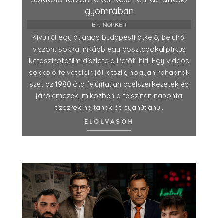
gyomrában
BY:
NORKER
Kívülről egy átlagos budapesti átkelő, belülről
viszont sokkal inkább egy posztapokaliptikus
katasztrófafilm díszlete a Petőfi híd. Egy videós
sokkoló felvételein jól látszik, hogyan rohadnak
szét az 1980 óta felújítatlan acélszerkezetek és
járólemezek, miközben a felszínen naponta
tízezrek hajtanak át gyanútlanul.
ELOLVASOM