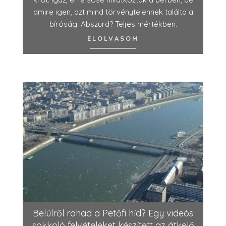
amire igen, azt mind törvénytelennek találta a
bíróság. Abszurd? Teljes mértékben.
ELOLVASOM
Belülről rohad a Petőfi híd? Egy videós
sokkoló felvételeket készített az átkelő