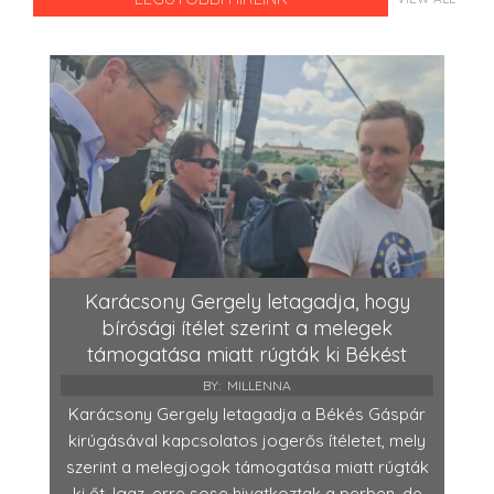
Karácsony Gergely letagadja, hogy
bírósági ítélet szerint a melegek
támogatása miatt rúgták ki Békést
BY:
MILLENNA
Karácsony Gergely letagadja a Békés Gáspár
kirúgásával kapcsolatos jogerős ítéletet, mely
szerint a melegjogok támogatása miatt rúgták
ki őt. Igaz, erre sose hivatkoztak a perben, de