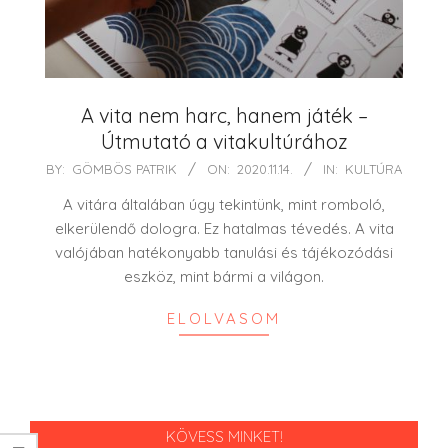
A vita nem harc, hanem játék –
Útmutató a vitakultúrához
2020-
BY:
GÖMBÖS PATRIK
ON:
2020.11.14.
IN:
KULTÚRA
11-
A vitára általában úgy tekintünk, mint romboló,
14
elkerülendő dologra. Ez hatalmas tévedés. A vita
valójában hatékonyabb tanulási és tájékozódási
eszköz, mint bármi a világon.
ELOLVASOM
KÖVESS MINKET!