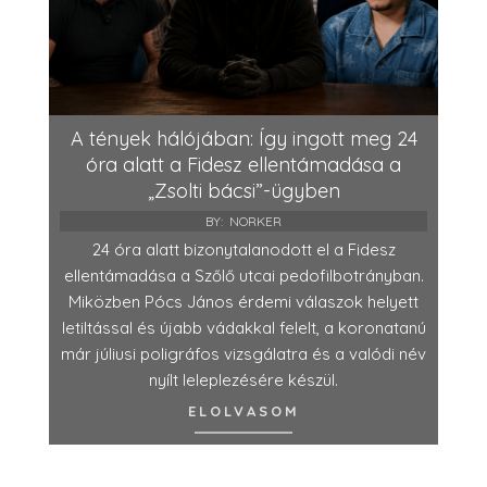
A tények hálójában: Így ingott meg 24
óra alatt a Fidesz ellentámadása a
„Zsolti bácsi”-ügyben
BY:
NORKER
24 óra alatt bizonytalanodott el a Fidesz
ellentámadása a Szőlő utcai pedofilbotrányban.
Miközben Pócs János érdemi válaszok helyett
letiltással és újabb vádakkal felelt, a koronatanú
már júliusi poligráfos vizsgálatra és a valódi név
nyílt leleplezésére készül.
ELOLVASOM