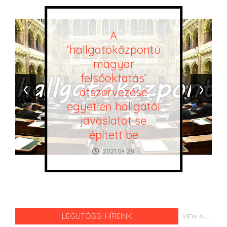
A
‘hallgatóközpontú
magyar
felsőoktatás’
‹
›
átszervezése
egyetlen hallgatói
javaslatot se
épített be
2021.04.28.
LEGUTÓBBI HÍREINK
VIEW ALL