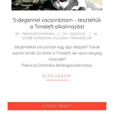
5 idegennel vacsoráztam – teszteltük
a Timeleft alkalmazást
2026-
BY:
PAKSICZA DOMINIKA
ON:
2026.01.02.
IN:
EGYÉB KATEGÓRIA
,
KULTÚRA
,
TÁRSADALOM
01-
02
Idegenekkel vacsorázni egy app alapján? Sokak
szerint simán. Ez lenne a Timeleft, de vajon tényleg
működik?
Paksicza Dominika élménybeszámolója.
ELOLVASOM
KÖVESS MINKET!