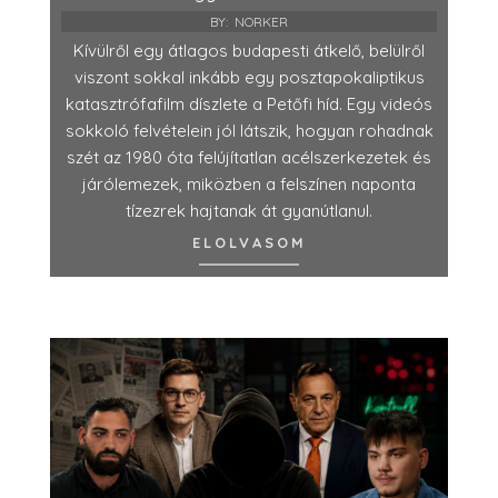
BY:
NORKER
Kívülről egy átlagos budapesti átkelő, belülről
viszont sokkal inkább egy posztapokaliptikus
katasztrófafilm díszlete a Petőfi híd. Egy videós
sokkoló felvételein jól látszik, hogyan rohadnak
szét az 1980 óta felújítatlan acélszerkezetek és
járólemezek, miközben a felszínen naponta
tízezrek hajtanak át gyanútlanul.
ELOLVASOM