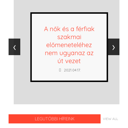
A nők és a férfiak
szakmai
‹
›
előmeneteléhez
nem ugyanaz az
út vezet
2021.04.17.
LEGUTÓBBI HÍREINK
VIEW ALL