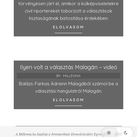
törvényesen járt el, amikor a külképviseletekre
civil riportereket toborzott a választások
tisztaságának biztosítása érdekében.
ELOLVASOM
Ilyen volt a választás Malagán – videó
BY:
MILLENNA
Balázs-Farkas Adrienn Malagából számol be a
választási hangulatról Malagán.
ELOLVASOM
A Millenna.hu kiadója a Fenntartható Demokráciáért Egyesület © - 2026