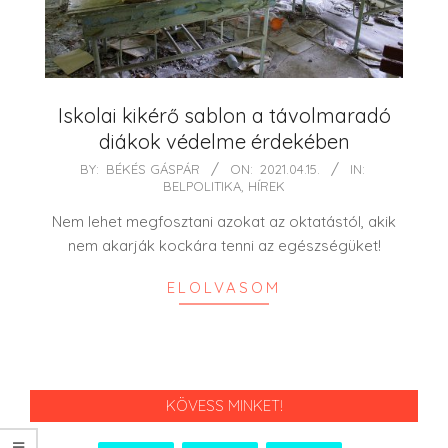
Iskolai kikérő sablon a távolmaradó
diákok védelme érdekében
2021-
BY:
BÉKÉS GÁSPÁR
ON:
2021.04.15.
IN:
BELPOLITIKA
,
HÍREK
04-
15
Nem lehet megfosztani azokat az oktatástól, akik
nem akarják kockára tenni az egészségüket!
ELOLVASOM
KÖVESS MINKET!