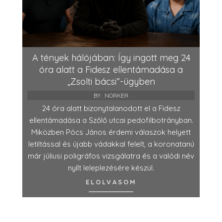
A tények hálójában: Így ingott meg 24
óra alatt a Fidesz ellentámadása a
„Zsolti bácsi”-ügyben
BY:
NORKER
24 óra alatt bizonytalanodott el a Fidesz
ellentámadása a Szőlő utcai pedofilbotrányban.
Miközben Pócs János érdemi válaszok helyett
letiltással és újabb vádakkal felelt, a koronatanú
már júliusi poligráfos vizsgálatra és a valódi név
nyílt leleplezésére készül.
ELOLVASOM