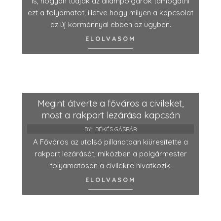
is, hogyan tudják az állampolgárok támogatni
ezt a folyamatot, illetve hogy milyen a kapcsolat
az új kormánnyal ebben az ügyben.
ELOLVASOM
Megint átverte a főváros a civileket,
most a rakpart lezárása kapcsán
BY:
BÉKÉS GÁSPÁR
A Főváros az utolsó pillanatban kiüresítette a
rakpart lezárását, miközben a polgármester
folyamatosan a civilekre hivatkozik.
ELOLVASOM