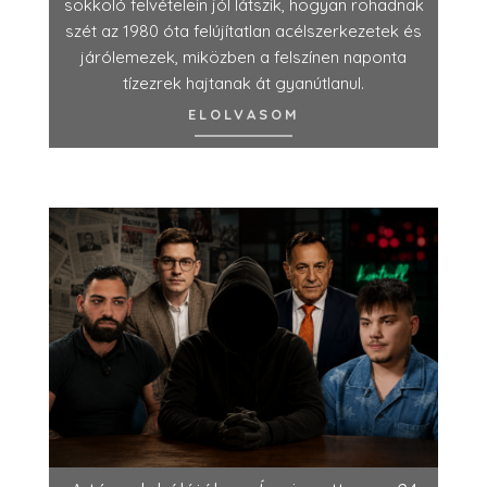
sokkoló felvételein jól látszik, hogyan rohadnak
szét az 1980 óta felújítatlan acélszerkezetek és
járólemezek, miközben a felszínen naponta
tízezrek hajtanak át gyanútlanul.
ELOLVASOM