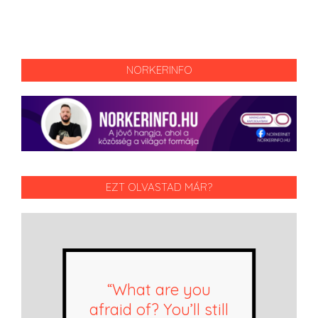
NORKERINFO
EZT OLVASTAD MÁR?
“What are you
afraid of? You’ll still