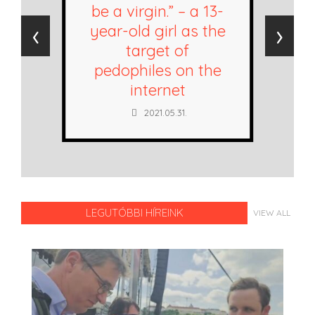
be a virgin.” – a 13-
‹
›
year-old girl as the
target of
pedophiles on the
internet
2021.05.31.
LEGUTÓBBI HÍREINK
VIEW ALL