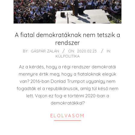
A fiatal demokratáknak nem tetszik a
rendszer
2020-
BY:
GÁSPÁR ZALÁN
ON:
2020.02.23.
IN:
KÜLPOLITIKA
02-
23
Az a kérdés, hogy a régi rendszer demokratái
mennyire értik meg, hogy a fiataloknak elegük
van? 2016-ban Donlad Trumpot ugyanígy nem
fogadták el a republikánusok, amíg túl késő nem
lett. Vajon ez fog-e történni 2020-ban a
demokratákkal?
ELOLVASOM