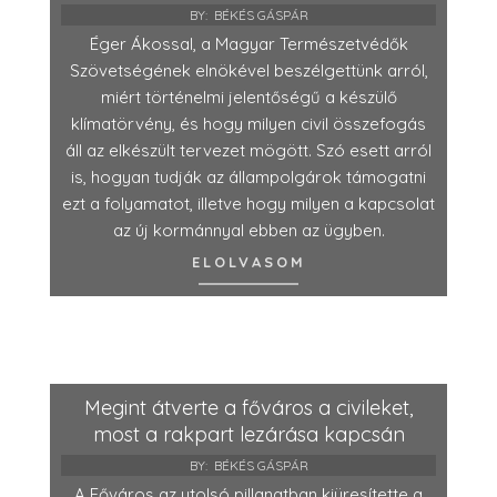
BY:
BÉKÉS GÁSPÁR
Éger Ákossal, a Magyar Természetvédők
Szövetségének elnökével beszélgettünk arról,
miért történelmi jelentőségű a készülő
klímatörvény, és hogy milyen civil összefogás
áll az elkészült tervezet mögött. Szó esett arról
is, hogyan tudják az állampolgárok támogatni
ezt a folyamatot, illetve hogy milyen a kapcsolat
az új kormánnyal ebben az ügyben.
ELOLVASOM
Megint átverte a főváros a civileket,
most a rakpart lezárása kapcsán
BY:
BÉKÉS GÁSPÁR
A Főváros az utolsó pillanatban kiüresítette a