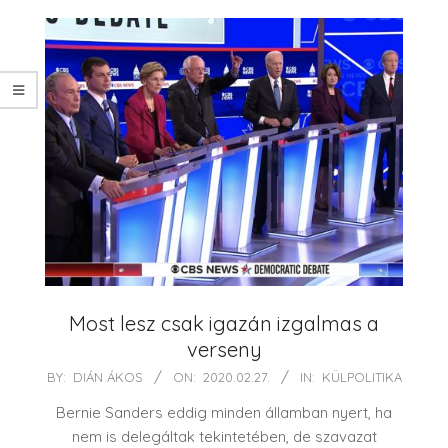
Most lesz csak igazán izgalmas a
verseny
2020-
BY:
DIÁN ÁKOS
ON:
2020.02.27.
IN:
KÜLPOLITIKA
02-
Bernie Sanders eddig minden államban nyert, ha
27
nem is delegáltak tekintetében, de szavazat