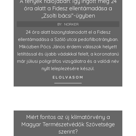
A tények hálójában: Így ingott meg 24
óra alatt a Fidesz ellentámadása a
„Zsolti bácsi”-ügyben
BY:
NORKER
24 óra alatt bizonytalanodott el a Fidesz
ellentámadása a Szőlő utcai pedofilbotrányban.
Miközben Pócs János érdemi válaszok helyett
letiltással és újabb vádakkal felelt, a koronatanú
már júliusi poligráfos vizsgálatra és a valódi név
nyílt leleplezésére készül.
ELOLVASOM
Miért fontos az új klímatörvény a
Magyar Természetvédők Szövetsége
szerint?