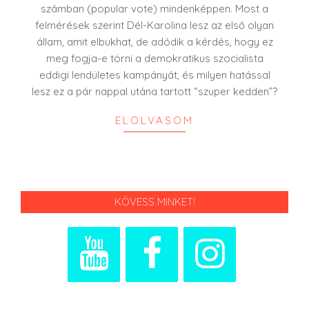
számban (popular vote) mindenképpen. Most a
felmérések szerint Dél-Karolina lesz az első olyan
állam, amit elbukhat, de adódik a kérdés, hogy ez
meg fogja-e törni a demokratikus szocialista
eddigi lendületes kampányát, és milyen hatással
lesz ez a pár nappal utána tartott “szuper kedden”?
ELOLVASOM
KÖVESS MINKET!