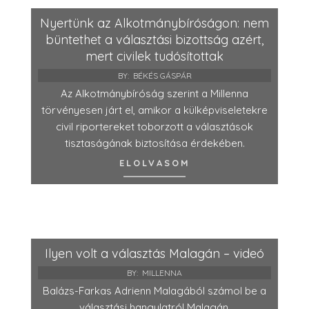
Nyertünk az Alkotmánybíróságon: nem
büntethet a választási bizottság azért,
mert civilek tudósítottak
BY:
BÉKÉS GÁSPÁR
Az Alkotmánybíróság szerint a Millenna
törvényesen járt el, amikor a külképviseletekre
civil riportereket toborzott a választások
tisztaságának biztosítása érdekében.
ELOLVASOM
Ilyen volt a választás Malagán – videó
BY:
MILLENNA
Balázs-Farkas Adrienn Malagából számol be a
választási hangulatról Malagán.