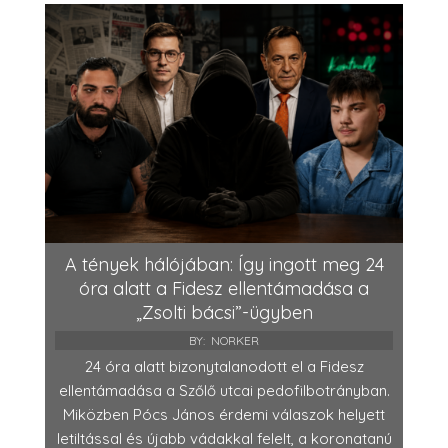
A tények hálójában: Így ingott meg 24
óra alatt a Fidesz ellentámadása a
„Zsolti bácsi”-ügyben
BY:
NORKER
24 óra alatt bizonytalanodott el a Fidesz
ellentámadása a Szőlő utcai pedofilbotrányban.
Miközben Pócs János érdemi válaszok helyett
letiltással és újabb vádakkal felelt, a koronatanú