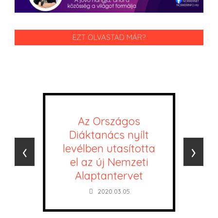
EZT OLVASTAD MÁR?
Az Országos
Diáktanács nyílt
‹
›
levélben utasította
el az új Nemzeti
Alaptantervet
2020.03.05.