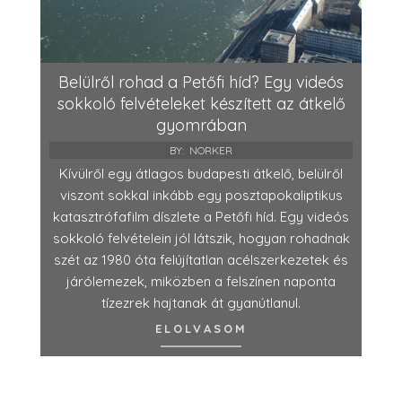
Belülről rohad a Petőfi híd? Egy videós
sokkoló felvételeket készített az átkelő
gyomrában
BY:
NORKER
Kívülről egy átlagos budapesti átkelő, belülről
viszont sokkal inkább egy posztapokaliptikus
katasztrófafilm díszlete a Petőfi híd. Egy videós
sokkoló felvételein jól látszik, hogyan rohadnak
szét az 1980 óta felújítatlan acélszerkezetek és
járólemezek, miközben a felszínen naponta
tízezrek hajtanak át gyanútlanul.
ELOLVASOM