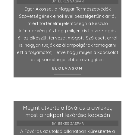
BY:
BÉKÉS GÁSPÁR
Éger Ákossal, a Magyar Természetvédők
Szövetségének elnökével beszélgettünk arról,
miért történelmi jelentőségű a készülő
klímatörvény, és hogy milyen civil összefogás
áll az elkészült tervezet mögött. Szó esett arról
is, hogyan tudják az állampolgárok támogatni
ezt a folyamatot, illetve hogy milyen a kapcsolat
az új kormánnyal ebben az ügyben.
ELOLVASOM
Megint átverte a főváros a civileket,
most a rakpart lezárása kapcsán
BY:
BÉKÉS GÁSPÁR
A Főváros az utolsó pillanatban kiüresítette a