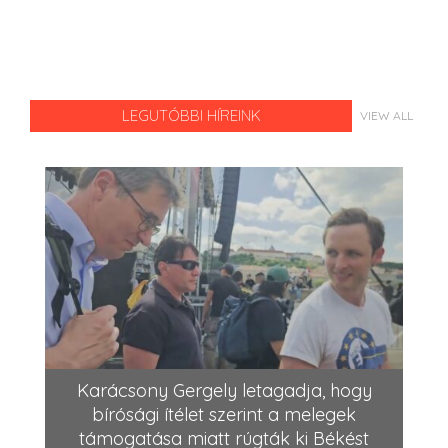
LEGUTÓBBI HÍREINK
VIEW ALL
Karácsony Gergely letagadja, hogy
bírósági ítélet szerint a melegek
támogatása miatt rúgták ki Békést