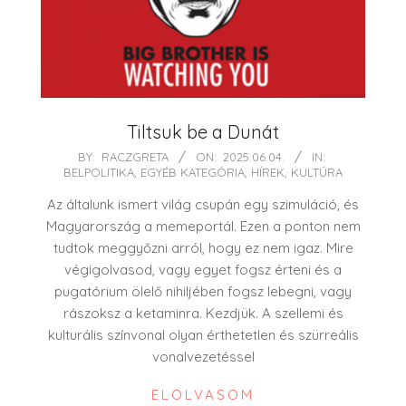
Tiltsuk be a Dunát
2025-
BY:
RACZGRETA
ON:
2025.06.04.
IN:
BELPOLITIKA
,
EGYÉB KATEGÓRIA
,
HÍREK
,
KULTÚRA
06-
04
Az általunk ismert világ csupán egy szimuláció, és
Magyarország a memeportál. Ezen a ponton nem
tudtok meggyőzni arról, hogy ez nem igaz. Mire
végigolvasod, vagy egyet fogsz érteni és a
pugatórium ölelő nihiljében fogsz lebegni, vagy
rászoksz a ketaminra. Kezdjük. A szellemi és
kulturális színvonal olyan érthetetlen és szürreális
vonalvezetéssel
ELOLVASOM