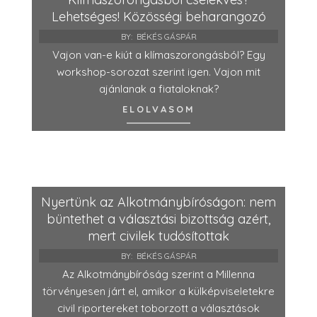
Lehetséges! Közösségi beharangozó
BY:
BÉKÉS GÁSPÁR
Vajon van-e kiút a klímaszorongásból? Egy
workshop-sorozat szerint igen. Vajon mit
ajánlanak a fiataloknak?
ELOLVASOM
Nyertünk az Alkotmánybíróságon: nem
büntethet a választási bizottság azért,
mert civilek tudósítottak
BY:
BÉKÉS GÁSPÁR
Az Alkotmánybíróság szerint a Millenna
törvényesen járt el, amikor a külképviseletekre
civil riportereket toborzott a választások