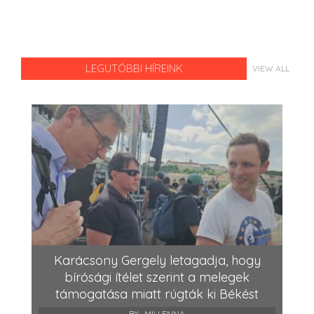
LEGUTÓBBI HÍREINK
VIEW ALL
Karácsony Gergely letagadja, hogy
bírósági ítélet szerint a melegek
támogatása miatt rúgták ki Békést
BY:
MILLENNA