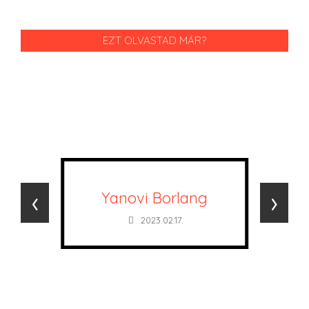
EZT OLVASTAD MÁR?
‹
›
Yanovi Borlang
2023.02.17.