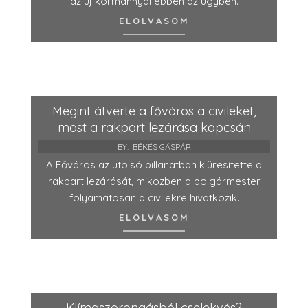
az új kormánnyal ebben az ügyben.
ELOLVASOM
Megint átverte a főváros a civileket,
most a rakpart lezárása kapcsán
BY:
BÉKÉS GÁSPÁR
A Főváros az utolsó pillanatban kiüresítette a
rakpart lezárását, miközben a polgármester
folyamatosan a civilekre hivatkozik.
ELOLVASOM
Klímaszorongásból cselekvés?