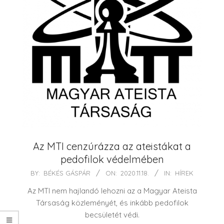
Az MTI cenzúrázza az ateistákat a
pedofilok védelmében
2020-
BY:
BÉKÉS GÁSPÁR
ON:
2020.11.18.
IN:
HÍREK
11-
Az MTI nem hajlandó lehozni az a Magyar Ateista
18
Társaság közleményét, és inkább pedofilok
becsületét védi.