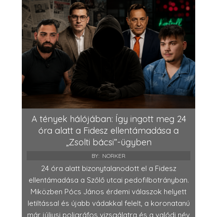
A tények hálójában: Így ingott meg 24
óra alatt a Fidesz ellentámadása a
„Zsolti bácsi”-ügyben
BY:
NORKER
24 óra alatt bizonytalanodott el a Fidesz
ellentámadása a Szőlő utcai pedofilbotrányban.
Miközben Pócs János érdemi válaszok helyett
letiltással és újabb vádakkal felelt, a koronatanú
már júliusi poligráfos vizsgálatra és a valódi név