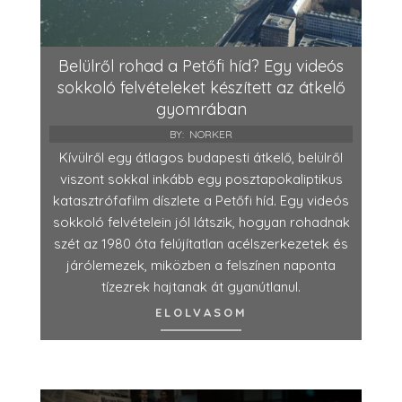
Belülről rohad a Petőfi híd? Egy videós
sokkoló felvételeket készített az átkelő
gyomrában
BY:
NORKER
Kívülről egy átlagos budapesti átkelő, belülről
viszont sokkal inkább egy posztapokaliptikus
katasztrófafilm díszlete a Petőfi híd. Egy videós
sokkoló felvételein jól látszik, hogyan rohadnak
szét az 1980 óta felújítatlan acélszerkezetek és
járólemezek, miközben a felszínen naponta
tízezrek hajtanak át gyanútlanul.
ELOLVASOM