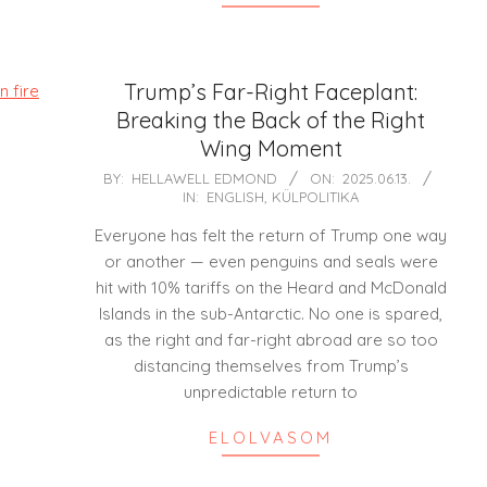
Trump’s Far-Right Faceplant:
Breaking the Back of the Right
Wing Moment
2025-
BY:
HELLAWELL EDMOND
ON:
2025.06.13.
IN:
ENGLISH
,
KÜLPOLITIKA
06-
13
Everyone has felt the return of Trump one way
or another — even penguins and seals were
hit with 10% tariffs on the Heard and McDonald
Islands in the sub-Antarctic. No one is spared,
as the right and far-right abroad are so too
distancing themselves from Trump’s
unpredictable return to
ELOLVASOM