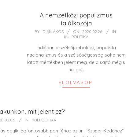
A nemzetközi populizmus
találkozója
2020-
BY:
DIÁN ÁKOS
ON:
2020.02.26.
IN:
KÜLPOLITIKA
02-
26
Indiában a szélsőjobboldali, populista
nacionalizmus és a szélsőségesség soha nem
látott mértékben jelent meg, de a sajtó mégis
hallgat.
ELOLVASOM
akunkon, mit jelent ez?
20.03.03.
IN:
KÜLPOLITIKA
ztás egyik legfontosabb pontjához az ún. “Szuper Keddhez”