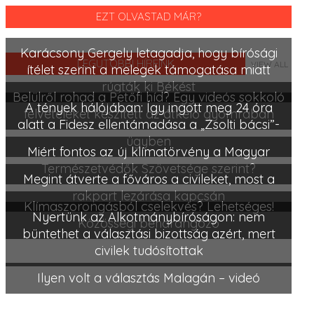
EZT OLVASTAD MÁR?
Karácsony Gergely letagadja, hogy bírósági
LEGUTÓBBI HÍREINK
VIEW ALL
ítélet szerint a melegek támogatása miatt
rúgták ki Békést
Belülről rohad a Petőfi híd? Egy videós sokkoló
A tények hálójában: Így ingott meg 24 óra
felvételeket készített az átkelő gyomrában
alatt a Fidesz ellentámadása a „Zsolti bácsi”-
ügyben
Miért fontos az új klímatörvény a Magyar
Természetvédők Szövetsége szerint?
Megint átverte a főváros a civileket, most a
rakpart lezárása kapcsán
Klímaszorongásból cselekvés? Lehetséges!
Nyertünk az Alkotmánybíróságon: nem
Közösségi beharangozó
büntethet a választási bizottság azért, mert
civilek tudósítottak
Ilyen volt a választás Malagán – videó