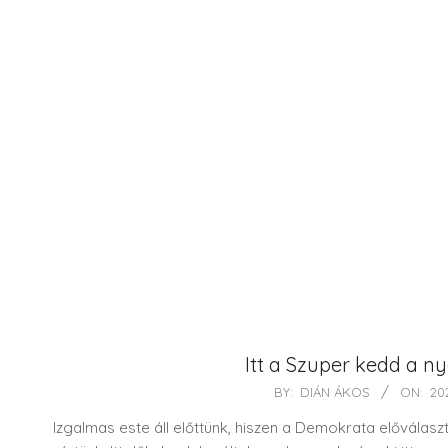
Itt a Szuper kedd a ny
2020-
BY:
DIÁN ÁKOS
ON:
20
03-
Izgalmas este áll előttünk, hiszen a Demokrata előválas
03