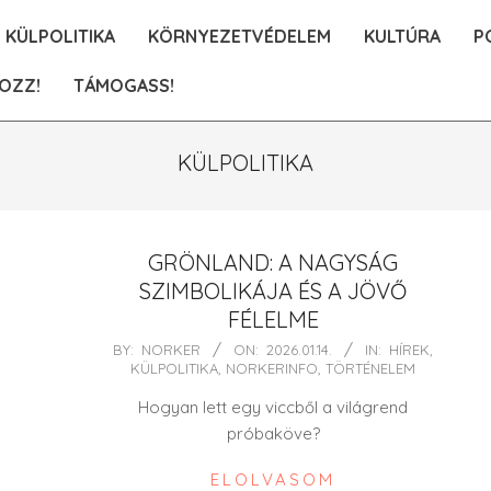
KÜLPOLITIKA
KÖRNYEZETVÉDELEM
KULTÚRA
P
OZZ!
TÁMOGASS!
KÜLPOLITIKA
GRÖNLAND: A NAGYSÁG
SZIMBOLIKÁJA ÉS A JÖVŐ
FÉLELME
2026-
BY:
NORKER
ON:
2026.01.14.
IN:
HÍREK
,
KÜLPOLITIKA
,
NORKERINFO
,
TÖRTÉNELEM
01-
14
Hogyan lett egy viccből a világrend
próbaköve?
ELOLVASOM