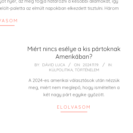
agyot nyer, az meg fogja határozni a későbbi államokat, így
elölt-paletta az elmúlt napokban elkezdett tisztulni. Három
VASOM
Miért nincs esélye a kis pártoknak
Amerikában?
2024-
BY:
DÁVID LUCA
ON:
2024.11.19.
IN:
KÜLPOLITIKA
,
TÖRTÉNELEM
11-
19
A 2024-es amerikai választások után nézzük
meg, miért nem meglepő, hogy ismételten a
két nagy párt egyike győzött.
ELOLVASOM