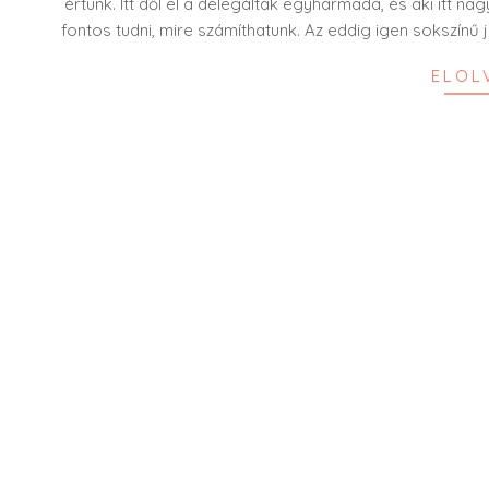
értünk. Itt dől el a delegáltak egyharmada, és aki itt n
fontos tudni, mire számíthatunk. Az eddig igen sokszínű j
ELOL