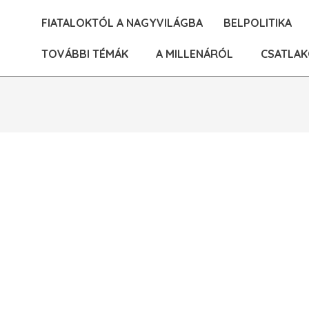
Skip
FIATALOKTÓL A NAGYVILÁGBA
BELPOLITIKA
to
content
TOVÁBBI TÉMÁK
A MILLENÁRÓL
CSATLAK