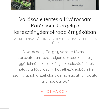
Vallásos eltérítés a fővárosban:
Karácsony Gergely a
kereszténydemokrácia árnyékában
2021-
BY:
MILLENNA
ON:
2021.09.28.
IN:
BELPOLITIKA
,
HÍREK
09-
28
A Karácsony Gergely vezette főváros
sorozatosan hozott olyan döntéseket, mely
egyértelműen keresztény elköteleződésűnek
mutatja a fővárost. Mi következik ebből, mire
számíthatnak a szekuláris demokráciát támogató
állampolgárok?
ELOLVASOM