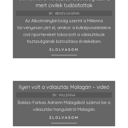
mert civilek tudósítottak
BY:
BÉKÉS GÁSPÁR
Az Alkotmánybíróság szerint a Millenna
törvényesen járt el, amikor a külképviseletekre
civil riportereket toborzott a választások
tisztaságának biztosítása érdekében.
ELOLVASOM
Ilyen volt a választás Malagán – videó
BY:
MILLENNA
Balázs-Farkas Adrienn Malagából számol be a
választási hangulatról Malagán.
ELOLVASOM