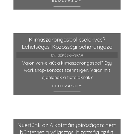
ELOLVASOM
Klímaszorongásból cselekvés?
Lehetséges! Közösségi beharangozó
BY:
BÉKÉS GÁSPÁR
Vajon van-e kiút a klímaszorongásból? Egy
workshop-sorozat szerint igen. Vajon mit
ajánlanak a fiataloknak?
ELOLVASOM
Nyertünk az Alkotmánybíróságon: nem
büntethet a választási bizottság azért,