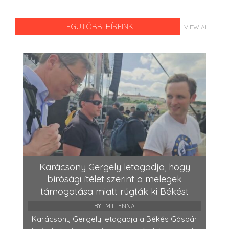
LEGUTÓBBI HÍREINK
VIEW ALL
Karácsony Gergely letagadja, hogy
bírósági ítélet szerint a melegek
támogatása miatt rúgták ki Békést
BY:
MILLENNA
Karácsony Gergely letagadja a Békés Gáspár