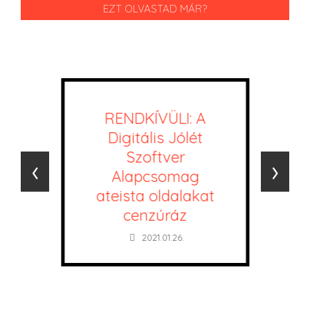
EZT OLVASTAD MÁR?
RENDKÍVÜLI: A
Digitális Jólét
Szoftver
‹
›
Alapcsomag
ateista oldalakat
cenzúráz
2021.01.26.