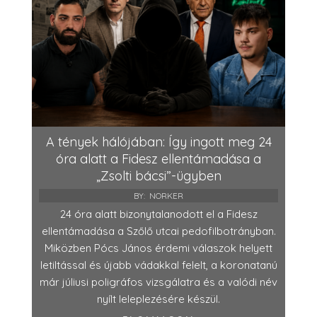
A tények hálójában: Így ingott meg 24
óra alatt a Fidesz ellentámadása a
„Zsolti bácsi”-ügyben
BY:
NORKER
24 óra alatt bizonytalanodott el a Fidesz
ellentámadása a Szőlő utcai pedofilbotrányban.
Miközben Pócs János érdemi válaszok helyett
letiltással és újabb vádakkal felelt, a koronatanú
már júliusi poligráfos vizsgálatra és a valódi név
nyílt leleplezésére készül.