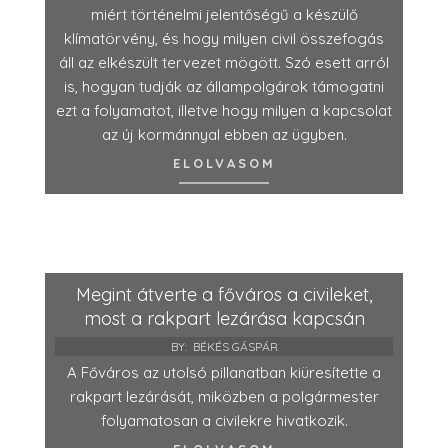
miért történelmi jelentőségű a készülő
klímatörvény, és hogy milyen civil összefogás
áll az elkészült tervezet mögött. Szó esett arról
is, hogyan tudják az állampolgárok támogatni
ezt a folyamatot, illetve hogy milyen a kapcsolat
az új kormánnyal ebben az ügyben.
ELOLVASOM
Megint átverte a főváros a civileket,
most a rakpart lezárása kapcsán
BY:
BÉKÉS GÁSPÁR
A Főváros az utolsó pillanatban kiüresítette a
rakpart lezárását, miközben a polgármester
folyamatosan a civilekre hivatkozik.