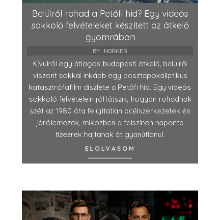
Belülről rohad a Petőfi híd? Egy videós
sokkoló felvételeket készített az átkelő
gyomrában
BY:
NORKER
Kívülről egy átlagos budapesti átkelő, belülről
viszont sokkal inkább egy posztapokaliptikus
katasztrófafilm díszlete a Petőfi híd. Egy videós
sokkoló felvételein jól látszik, hogyan rohadnak
szét az 1980 óta felújítatlan acélszerkezetek és
járólemezek, miközben a felszínen naponta
tízezrek hajtanak át gyanútlanul.
ELOLVASOM