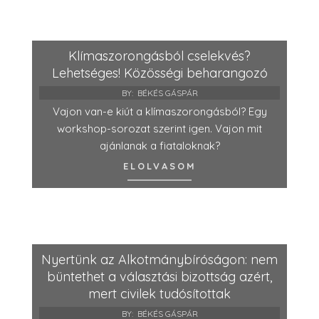
Klímaszorongásból cselekvés?
Lehetséges! Közösségi beharangozó
BY:
BÉKÉS GÁSPÁR
Vajon van-e kiút a klímaszorongásból? Egy
workshop-sorozat szerint igen. Vajon mit
ajánlanak a fiataloknak?
ELOLVASOM
Nyertünk az Alkotmánybíróságon: nem
büntethet a választási bizottság azért,
mert civilek tudósítottak
BY:
BÉKÉS GÁSPÁR