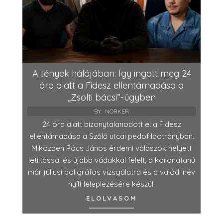
A tények hálójában: Így ingott meg 24
óra alatt a Fidesz ellentámadása a
„Zsolti bácsi”-ügyben
BY:
NORKER
24 óra alatt bizonytalanodott el a Fidesz
ellentámadása a Szőlő utcai pedofilbotrányban.
Miközben Pócs János érdemi válaszok helyett
letiltással és újabb vádakkal felelt, a koronatanú
már júliusi poligráfos vizsgálatra és a valódi név
nyílt leleplezésére készül.
ELOLVASOM