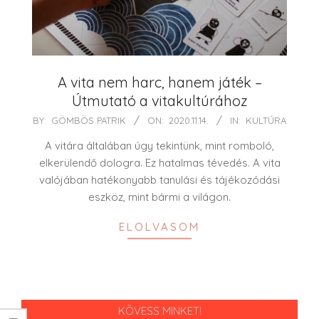
A vita nem harc, hanem játék –
Útmutató a vitakultúrához
2020-
BY:
GÖMBÖS PATRIK
ON:
2020.11.14.
IN:
KULTÚRA
11-
A vitára általában úgy tekintünk, mint romboló,
14
elkerülendő dologra. Ez hatalmas tévedés. A vita
valójában hatékonyabb tanulási és tájékozódási
eszköz, mint bármi a világon.
ELOLVASOM
KÖVESS MINKET!