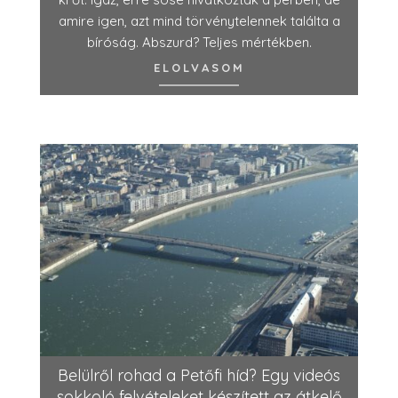
amire igen, azt mind törvénytelennek találta a
bíróság. Abszurd? Teljes mértékben.
ELOLVASOM
Belülről rohad a Petőfi híd? Egy videós
sokkoló felvételeket készített az átkelő