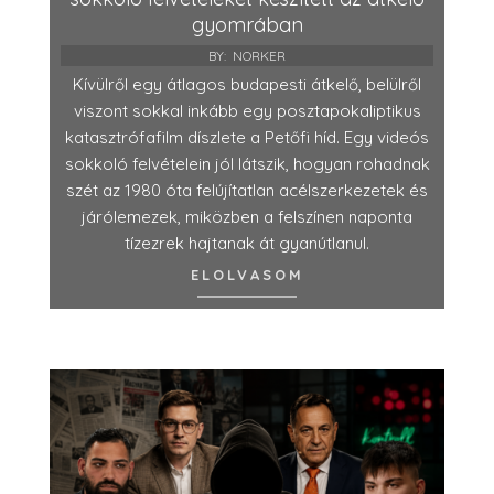
gyomrában
BY:
NORKER
Kívülről egy átlagos budapesti átkelő, belülről
viszont sokkal inkább egy posztapokaliptikus
katasztrófafilm díszlete a Petőfi híd. Egy videós
sokkoló felvételein jól látszik, hogyan rohadnak
szét az 1980 óta felújítatlan acélszerkezetek és
járólemezek, miközben a felszínen naponta
tízezrek hajtanak át gyanútlanul.
ELOLVASOM