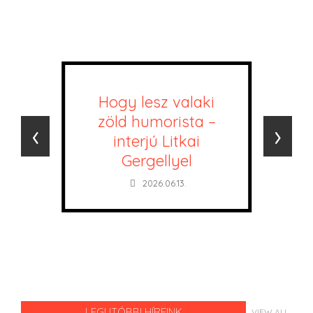
Hogy lesz valaki
zöld humorista –
‹
›
interjú Litkai
Gergellyel
2026.06.13.
LEGUTÓBBI HÍREINK
VIEW ALL