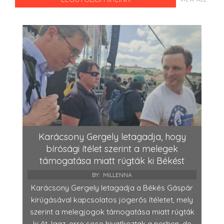
Karácsony Gergely letagadja, hogy
bírósági ítélet szerint a melegek
támogatása miatt rúgták ki Békést
BY:
MILLENNA
Karácsony Gergely letagadja a Békés Gáspár
kirúgásával kapcsolatos jogerős ítéletet, mely
szerint a melegjogok támogatása miatt rúgták
ki őt. Igaz, erre sose hivatkoztak a perben, de