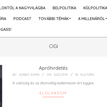
ALOKTÓL A NAGYVILÁGBA
BELPOLITIKA
KÜLPOLITIK
ÚRA
PODCAST
TOVÁBBI TÉMÁK
A MILLENÁRÓL
GASS!
CIGI
Apróhirdetés
2022-
BY:
SZABÓ SOMA
ON:
2022.01.19.
IN:
KULTÚRA
01-
A valóság és az álomvilág kellemesen ért egybe.
19
ELOLVASOM