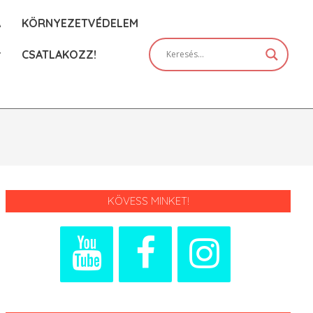
A
KÖRNYEZETVÉDELEM
CSATLAKOZZ!
Prim
Navi
Men
KÖVESS MINKET!