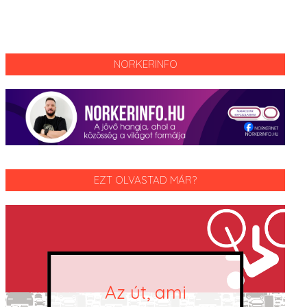
NORKERINFO
EZT OLVASTAD MÁR?
Az Avalon tatai
dúlása, avagy mi