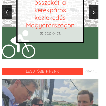
az, ami a
‹
›
kommunikációs
paraván mögött
zajlik?
2020.07.14.
LEGUTÓBBI HÍREINK
VIEW ALL