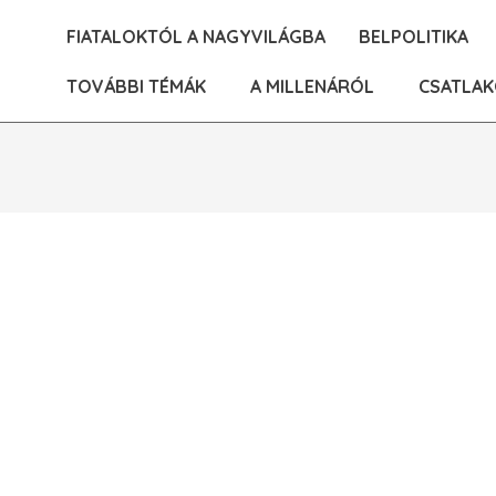
Skip
FIATALOKTÓL A NAGYVILÁGBA
BELPOLITIKA
to
content
TOVÁBBI TÉMÁK
A MILLENÁRÓL
CSATLAK