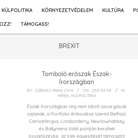
KÜLPOLITIKA
KÖRNYEZETVÉDELEM
KULTÚRA
P
OZZ!
TÁMOGASS!
BREXIT
Tomboló erőszak Észak-
Írországban
2021-
BY:
SZÉKELY ANNA LIVIA
ON:
2021.04.09.
IN:
HÍREK
,
KÜLPOLITIKA
04-
09
Észak-Írországban rég nem látott zavargások
zajlanak, a Portfolio értesülése szerint Belfast,
Carrickfergus, Londonderry, Newtownabbey
és Ballymena több pontján kerültek
összetűzésbe az írek egyesítését támogató