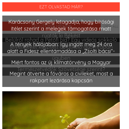
EZT OLVASTAD MÁR?
Karácsony Gergely letagadja, hogy bírósági
LEGUTÓBBI HÍREINK
VIEW ALL
ítélet szerint a melegek támogatása miatt
rúgták ki Békést
Belülről rohad a Petőfi híd? Egy videós sokkoló
A tények hálójában: Így ingott meg 24 óra
felvételeket készített az átkelő gyomrában
alatt a Fidesz ellentámadása a „Zsolti bácsi”-
ügyben
Miért fontos az új klímatörvény a Magyar
Természetvédők Szövetsége szerint?
Megint átverte a főváros a civileket, most a
rakpart lezárása kapcsán