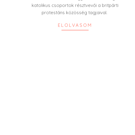
katolikus csoportok résztvevői a britpárti
protestáns közösség tagjaival.
ELOLVASOM