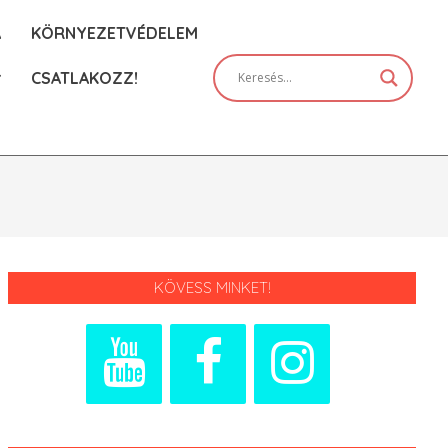
A
KÖRNYEZETVÉDELEM
CSATLAKOZZ!
Prim
Navi
Men
KÖVESS MINKET!