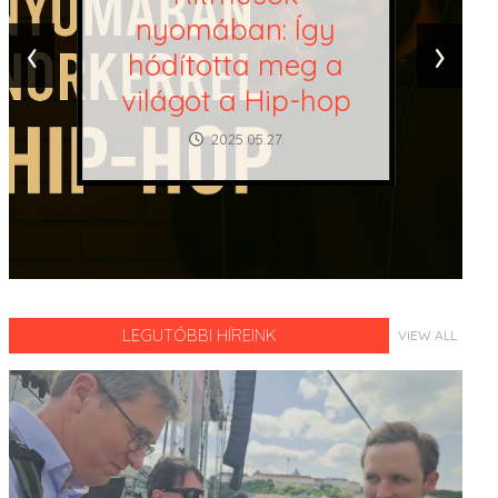
nyomában: Így
‹
›
hódította meg a
világot a Hip-hop
2025.05.27.
LEGUTÓBBI HÍREINK
VIEW ALL