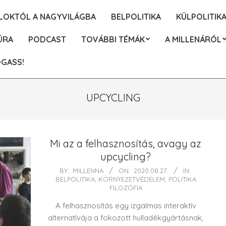
ALOKTÓL A NAGYVILÁGBA
BELPOLITIKA
KÜLPOLITIK
ÚRA
PODCAST
TOVÁBBI TÉMÁK
A MILLENÁRÓL
GASS!
UPCYCLING
Mi az a felhasznosítás, avagy az
upcycling?
2020-
BY:
MILLENNA
ON:
2020.08.27.
IN:
BELPOLITIKA
,
KÖRNYEZETVÉDELEM
,
POLITIKA
08-
FILOZÓFIA
27
A felhasznosítás egy izgalmas interaktív
alternatívája a fokozott hulladékgyártásnak,