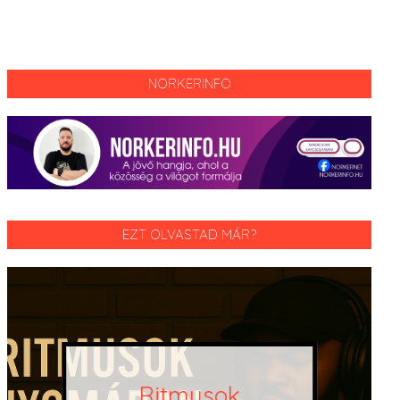
NORKERINFO
EZT OLVASTAD MÁR?
Ritmusok