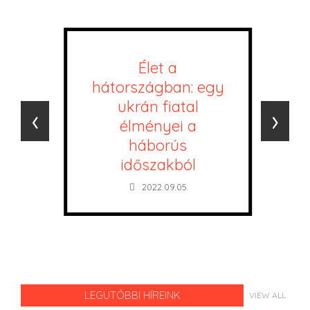
Élet a
hátországban: egy
ukrán fiatal
‹
›
élményei a
háborús
időszakból
2022.09.05.
LEGUTÓBBI HÍREINK
VIEW ALL