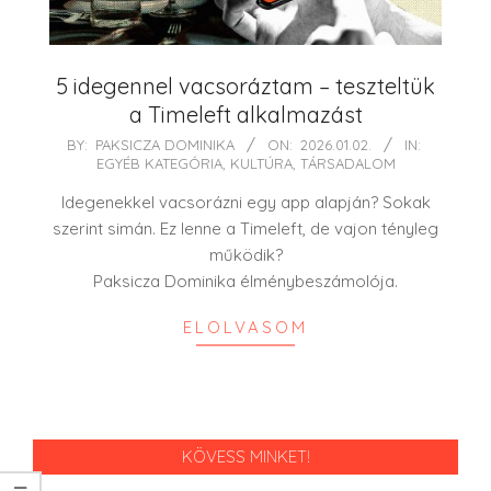
5 idegennel vacsoráztam – teszteltük
a Timeleft alkalmazást
2026-
BY:
PAKSICZA DOMINIKA
ON:
2026.01.02.
IN:
EGYÉB KATEGÓRIA
,
KULTÚRA
,
TÁRSADALOM
01-
02
Idegenekkel vacsorázni egy app alapján? Sokak
szerint simán. Ez lenne a Timeleft, de vajon tényleg
működik?
Paksicza Dominika élménybeszámolója.
ELOLVASOM
KÖVESS MINKET!