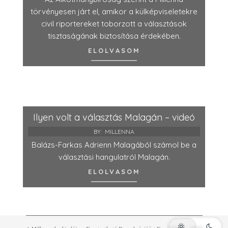
törvényesen járt el, amikor a külképviseletekre
civil riportereket toborzott a választások
tisztaságának biztosítása érdekében.
ELOLVASOM
Ilyen volt a választás Malagán – videó
BY:
MILLENNA
Balázs-Farkas Adrienn Malagából számol be a
választási hangulatról Malagán.
ELOLVASOM