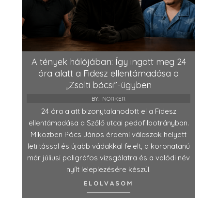
A tények hálójában: Így ingott meg 24
óra alatt a Fidesz ellentámadása a
„Zsolti bácsi”-ügyben
BY:
NORKER
24 óra alatt bizonytalanodott el a Fidesz
ellentámadása a Szőlő utcai pedofilbotrányban.
Miközben Pócs János érdemi válaszok helyett
letiltással és újabb vádakkal felelt, a koronatanú
már júliusi poligráfos vizsgálatra és a valódi név
nyílt leleplezésére készül.
ELOLVASOM