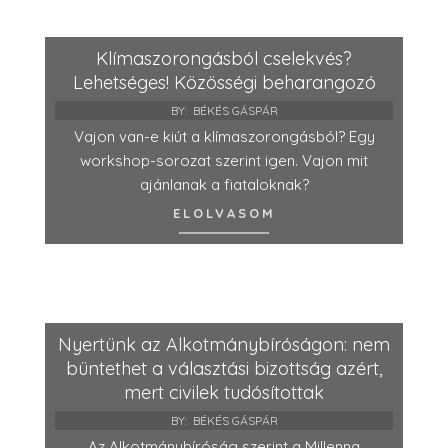
Klímaszorongásból cselekvés?
Lehetséges! Közösségi beharangozó
BY:
BÉKÉS GÁSPÁR
Vajon van-e kiút a klímaszorongásból? Egy
workshop-sorozat szerint igen. Vajon mit
ajánlanak a fiataloknak?
ELOLVASOM
Nyertünk az Alkotmánybíróságon: nem
büntethet a választási bizottság azért,
mert civilek tudósítottak
BY:
BÉKÉS GÁSPÁR
Az Alkotmánybíróság szerint a Millenna