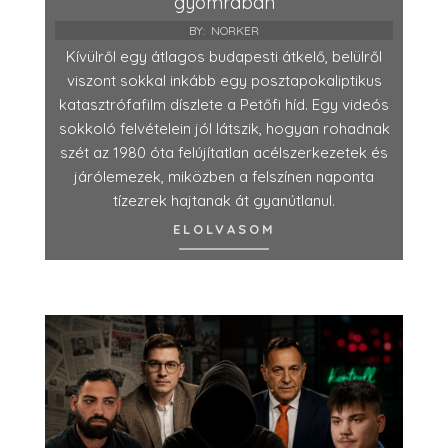
gyomrában
BY:
NORKER
Kívülről egy átlagos budapesti átkelő, belülről
viszont sokkal inkább egy posztapokaliptikus
katasztrófafilm díszlete a Petőfi híd. Egy videós
sokkoló felvételein jól látszik, hogyan rohadnak
szét az 1980 óta felújítatlan acélszerkezetek és
járólemezek, miközben a felszínen naponta
tízezrek hajtanak át gyanútlanul.
ELOLVASOM