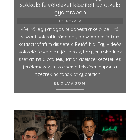
sokkoló felvételeket készített az átkelő
gyomrában
BY:
NORKER
Kívülről egy átlagos budapesti átkelő, belülről
viszont sokkal inkább egy posztapokaliptikus
katasztrófafilm díszlete a Petőfi híd. Egy videós
sokkoló felvételein jól látszik, hogyan rohadnak
szét az 1980 óta felújítatlan acélszerkezetek és
járólemezek, miközben a felszínen naponta
tízezrek hajtanak át gyanútlanul.
ELOLVASOM