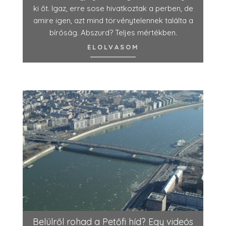
ki őt. Igaz, erre sose hivatkoztak a perben, de
amire igen, azt mind törvénytelennek találta a
bíróság. Abszurd? Teljes mértékben.
ELOLVASOM
Belülről rohad a Petőfi híd? Egy videós