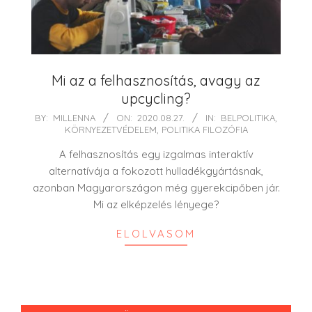
Mi az a felhasznosítás, avagy az
upcycling?
2020-
BY:
MILLENNA
ON:
2020.08.27.
IN:
BELPOLITIKA
,
KÖRNYEZETVÉDELEM
,
POLITIKA FILOZÓFIA
08-
27
A felhasznosítás egy izgalmas interaktív
alternatívája a fokozott hulladékgyártásnak,
azonban Magyarországon még gyerekcipőben jár.
Mi az elképzelés lényege?
ELOLVASOM