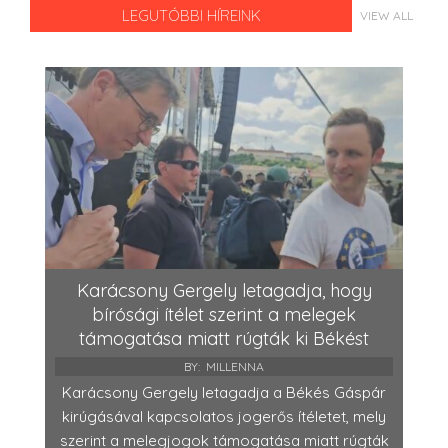
LEGUTÓBBI HÍREINK
VIEW ALL
Karácsony Gergely letagadja, hogy
bírósági ítélet szerint a melegek
támogatása miatt rúgták ki Békést
BY:
MILLENNA
Karácsony Gergely letagadja a Békés Gáspár
kirúgásával kapcsolatos jogerős ítéletet, mely
szerint a melegjogok támogatása miatt rúgták