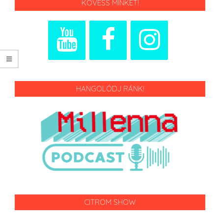
KÖVESS MINKET!
HANGOLÓDJ RÁNK!
CITROM SHOW