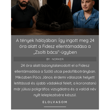
A tények hálójában: Így ingott meg 24
óra alatt a Fidesz ellentámadása a
„Zsolti bácsi”-ügyben
BY:
NORKER
24 óra alatt bizonytalanodott el a Fidesz
ellentámadása a Szőlő utcai pedofilbotrányban.
Miközben Pócs János érdemi válaszok helyett
letiltással és újabb vádakkal felelt, a koronatanú
már júliusi poligráfos vizsgálatra és a valódi név
nyílt leleplezésére készül.
ELOLVASOM