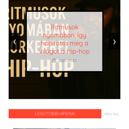
Ritmusok
nyomában: Így
‹
›
hódította meg a
világot a Hip-hop
2025.05.27.
LEGUTÓBBI HÍREINK
VIEW ALL