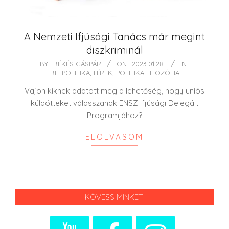
A Nemzeti Ifjúsági Tanács már megint
diszkriminál
2023-
BY:
BÉKÉS GÁSPÁR
ON:
2023.01.28.
IN:
BELPOLITIKA
,
HÍREK
,
POLITIKA FILOZÓFIA
01-
28
Vajon kiknek adatott meg a lehetőség, hogy uniós
küldötteket válasszanak ENSZ Ifjúsági Delegált
Programjához?
ELOLVASOM
KÖVESS MINKET!