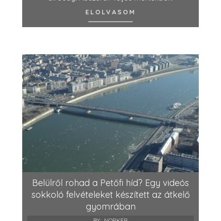
ELOLVASOM
Belülről rohad a Petőfi híd? Egy videós
sokkoló felvételeket készített az átkelő
gyomrában
BY:
NORKER