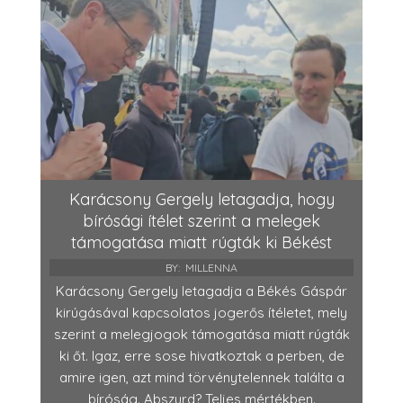
Karácsony Gergely letagadja, hogy
bírósági ítélet szerint a melegek
támogatása miatt rúgták ki Békést
BY:
MILLENNA
Karácsony Gergely letagadja a Békés Gáspár
kirúgásával kapcsolatos jogerős ítéletet, mely
szerint a melegjogok támogatása miatt rúgták
ki őt. Igaz, erre sose hivatkoztak a perben, de
amire igen, azt mind törvénytelennek találta a
bíróság. Abszurd? Teljes mértékben.