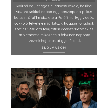
Kívülről egy átlagos budapesti átkelő, belülről
viszont sokkal inkább egy posztapokaliptikus
katasztrófafilm díszlete a Petőfi híd. Egy videós
sokkoló felvételein jól látszik, hogyan rohadnak
szét az 1980 óta felújítatlan acélszerkezetek és
járólemezek, miközben a felszínen naponta
tízezrek hajtanak át gyanútlanul.
ELOLVASOM