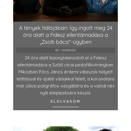
A tények hálójában: Így ingott meg 24
óra alatt a Fidesz ellentámadása a
„Zsolti bácsi”-ügyben
BY:
NORKER
24 óra alatt bizonytalanodott el a Fidesz
ellentámadása a Szőlő utcai pedofilbotrányban.
Miközben Pócs János érdemi válaszok helyett
letiltással és újabb vádakkal felelt, a koronatanú
már júliusi poligráfos vizsgálatra és a valódi név
nyílt leleplezésére készül.
ELOLVASOM