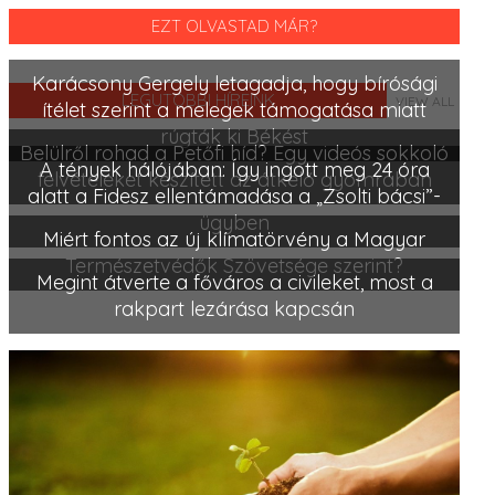
EZT OLVASTAD MÁR?
Karácsony Gergely letagadja, hogy bírósági
LEGUTÓBBI HÍREINK
VIEW ALL
ítélet szerint a melegek támogatása miatt
rúgták ki Békést
Belülről rohad a Petőfi híd? Egy videós sokkoló
A tények hálójában: Így ingott meg 24 óra
felvételeket készített az átkelő gyomrában
alatt a Fidesz ellentámadása a „Zsolti bácsi”-
ügyben
Miért fontos az új klímatörvény a Magyar
Természetvédők Szövetsége szerint?
Megint átverte a főváros a civileket, most a
rakpart lezárása kapcsán