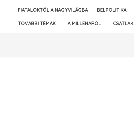
Skip
FIATALOKTÓL A NAGYVILÁGBA
BELPOLITIKA
to
content
TOVÁBBI TÉMÁK
A MILLENÁRÓL
CSATLAK