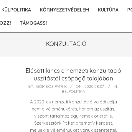
KÜLPOLITIKA
KÖRNYEZETVÉDELEM
KULTÚRA
P
OZZ!
TÁMOGASS!
KONZULTÁCIÓ
Elásott kincs a nemzeti konzultáció
uszítástól csöpögő talajában
2020-
BY:
GÖMBÖS PATRIK
ON:
2020.08.07.
IN:
BELPOLITIKA
08-
07
A 2020-as nemzeti konzultáció valódi célja
nem a véleménykérés, hanem az uszítás,
viszont tartalmaz egy remek ötletet is.
Szerkesztőnk írt két alternatív kérdést,
melyekre véleményüket várjuk szeretettel.