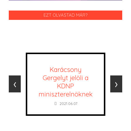
EZT OLVASTAD MÁR?
Karácsony
Gergelyt jelöli a
‹
›
KDNP
miniszterelnöknek
2021.06.07.