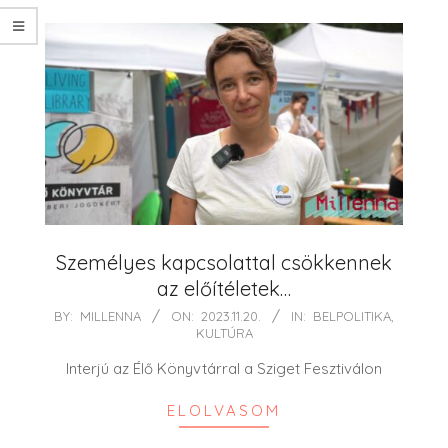
Személyes kapcsolattal csökkennek
az előítéletek…
2023-
BY:
MILLENNA
ON:
2023.11.20.
IN:
BELPOLITIKA
,
KULTÚRA
11-
20
Interjú az Élő Könyvtárral a Sziget Fesztiválon
ELOLVASOM