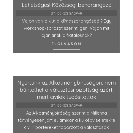
Lehetséges! Közösségi beharangozó
BY:
BÉKÉS GÁSPÁR
Vajon van-e kiút a klímaszorongásból? Egy
workshop-sorozat szerint igen. Vajon mit
ajánlanak a fiataloknak?
ELOLVASOM
Nyertünk az Alkotmánybíróságon: nem
büntethet a választási bizottság azért,
mert civilek tudósítottak
BY:
BÉKÉS GÁSPÁR
Az Alkotmánybíróság szerint a Millenna
törvényesen járt el, amikor a külképviseletekre
civil riportereket toborzott a választások