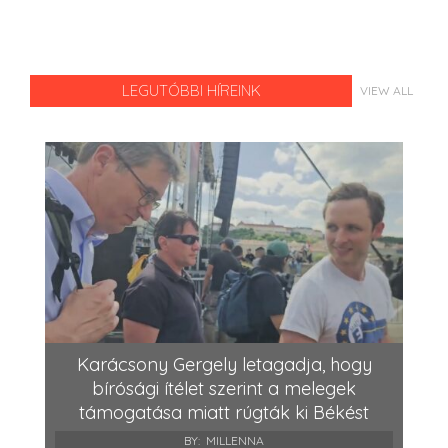
LEGUTÓBBI HÍREINK
VIEW ALL
Karácsony Gergely letagadja, hogy
bírósági ítélet szerint a melegek
támogatása miatt rúgták ki Békést
BY:
MILLENNA