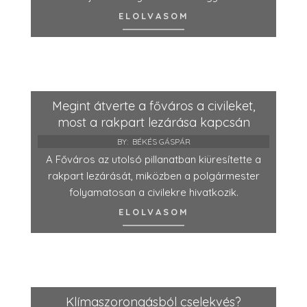
ELOLVASOM
Megint átverte a főváros a civileket,
most a rakpart lezárása kapcsán
BY:
BÉKÉS GÁSPÁR
A Főváros az utolsó pillanatban kiüresítette a
rakpart lezárását, miközben a polgármester
folyamatosan a civilekre hivatkozik.
ELOLVASOM
Klímaszorongásból cselekvés?