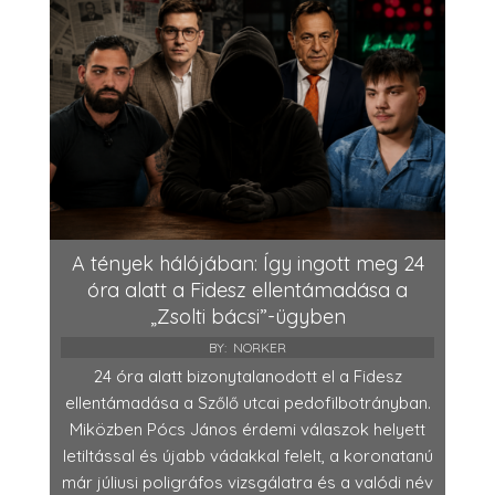
A tények hálójában: Így ingott meg 24
óra alatt a Fidesz ellentámadása a
„Zsolti bácsi”-ügyben
BY:
NORKER
24 óra alatt bizonytalanodott el a Fidesz
ellentámadása a Szőlő utcai pedofilbotrányban.
Miközben Pócs János érdemi válaszok helyett
letiltással és újabb vádakkal felelt, a koronatanú
már júliusi poligráfos vizsgálatra és a valódi név