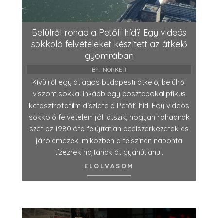
Belülről rohad a Petőfi híd? Egy videós
sokkoló felvételeket készített az átkelő
gyomrában
BY:
NORKER
Kívülről egy átlagos budapesti átkelő, belülről
viszont sokkal inkább egy posztapokaliptikus
katasztrófafilm díszlete a Petőfi híd. Egy videós
sokkoló felvételein jól látszik, hogyan rohadnak
szét az 1980 óta felújítatlan acélszerkezetek és
járólemezek, miközben a felszínen naponta
tízezrek hajtanak át gyanútlanul.
ELOLVASOM