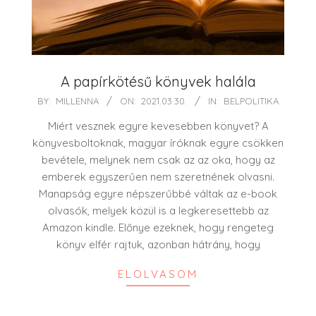
A papírkötésű könyvek halála
2021-
BY:
MILLENNA
ON:
2021.03.30.
IN:
BELPOLITIKA
03-
Miért vesznek egyre kevesebben könyvet? A
30
könyvesboltoknak, magyar íróknak egyre csökken
bevétele, melynek nem csak az az oka, hogy az
emberek egyszerűen nem szeretnének olvasni.
Manapság egyre népszerűbbé váltak az e-book
olvasók, melyek közül is a legkeresettebb az
Amazon kindle. Előnye ezeknek, hogy rengeteg
könyv elfér rajtuk, azonban hátrány, hogy
ELOLVASOM