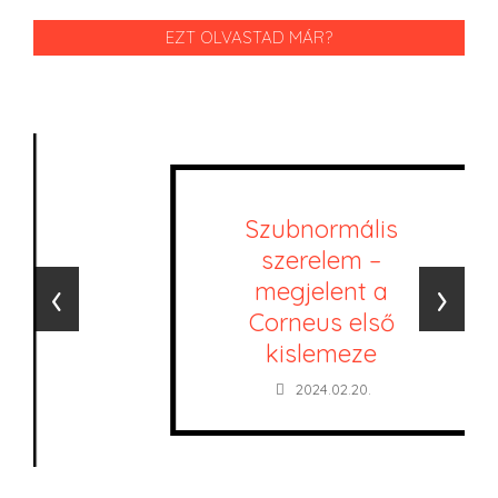
EZT OLVASTAD MÁR?
Szubnormális
szerelem –
‹
›
megjelent a
Corneus első
kislemeze
2024.02.20.