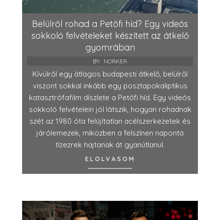
Belülről rohad a Petőfi híd? Egy videós
sokkoló felvételeket készített az átkelő
gyomrában
BY:
NORKER
Kívülről egy átlagos budapesti átkelő, belülről
viszont sokkal inkább egy posztapokaliptikus
katasztrófafilm díszlete a Petőfi híd. Egy videós
sokkoló felvételein jól látszik, hogyan rohadnak
szét az 1980 óta felújítatlan acélszerkezetek és
járólemezek, miközben a felszínen naponta
tízezrek hajtanak át gyanútlanul.
ELOLVASOM