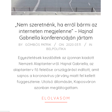
„Nem szeretnénk, ha erről bármi az
interneten megjelenne” – Hajnal
Gabriella konferenciáján jártam
2020-
BY:
GÖMBÖS PATRIK
ON:
2020.03.11.
IN:
BELPOLITIKA
03-
11
Egyeztetések kezdődtek az újonnan kiadott
Nemzeti Alaptantervről. Hajnal Gabriella, az
alaptanterv fő felelőse országjárást indított, amit
sajnos a koronavírus-járvány miatt fel kellett
függesztenie. Utolsó állomásán, Kaposváron
azonban meglátogattam.
ELOLVASOM