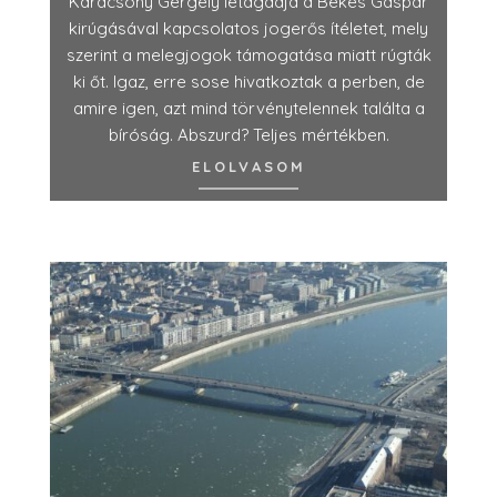
Karácsony Gergely letagadja a Békés Gáspár
kirúgásával kapcsolatos jogerős ítéletet, mely
szerint a melegjogok támogatása miatt rúgták
ki őt. Igaz, erre sose hivatkoztak a perben, de
amire igen, azt mind törvénytelennek találta a
bíróság. Abszurd? Teljes mértékben.
ELOLVASOM