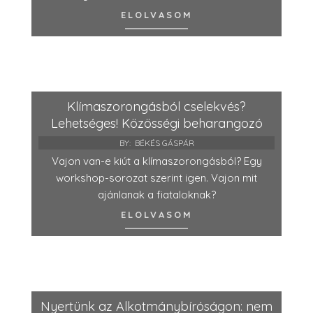
ELOLVASOM
Klímaszorongásból cselekvés?
Lehetséges! Közösségi beharangozó
BY:
BÉKÉS GÁSPÁR
Vajon van-e kiút a klímaszorongásból? Egy
workshop-sorozat szerint igen. Vajon mit
ajánlanak a fiataloknak?
ELOLVASOM
Nyertünk az Alkotmánybíróságon: nem