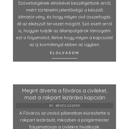
Szövetségének elnökével beszélgettünk arról,
miért történelmi jelentőségű a készülő
klímatörvény, és hogy milyen civil összefogás
áll az elkészült tervezet mögött. Szó esett arról
is, hogyan tudják az állampolgárok támogatni
ezt a folyamatot, illetve hogy milyen a kapcsolat
az új kormánnyal ebben az ügyben.
ELOLVASOM
Megint átverte a főváros a civileket,
most a rakpart lezárása kapcsán
BY:
BÉKÉS GÁSPÁR
A Főváros az utolsó pillanatban kiüresítette a
rakpart lezárását, miközben a polgármester
folyamatosan a civilekre hivatkozik.