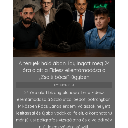
A tények hálójában: Így ingott meg 24
óra alatt a Fidesz ellentámadása a
„Zsolti bácsi”-ügyben
BY:
NORKER
24 óra alatt bizonytalanodott el a Fidesz
ellentámadása a Szőlő utcai pedofilbotrányban.
Miközben Pócs János érdemi válaszok helyett
letiltással és újabb vádakkal felelt, a koronatanú
már júliusi poligráfos vizsgálatra és a valódi név
nyílt leleplezésére készül.