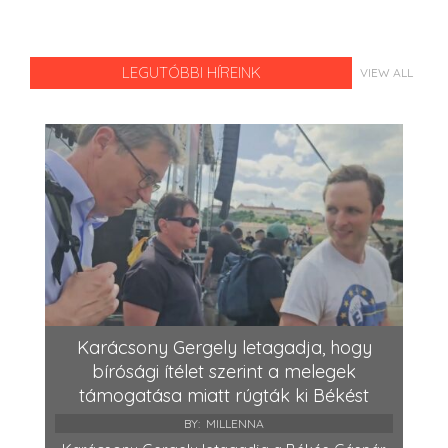
LEGUTÓBBI HÍREINK
VIEW ALL
Karácsony Gergely letagadja, hogy
bírósági ítélet szerint a melegek
támogatása miatt rúgták ki Békést
BY:
MILLENNA