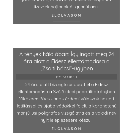
tízezrek hajtanak át gyanútlanul.
ELOLVASOM
A tények hálójában: Így ingott meg 24
óra alatt a Fidesz ellentámadása a
„Zsolti bácsi”-ügyben
BY:
NORKER
24 óra alatt bizonytalanodott el a Fidesz
ellentámadása a Szőlő utcai pedofilbotrányban.
Miközben Pócs János érdemi válaszok helyett
letiltással és újabb vádakkal felelt, a koronatanú
már júliusi poligráfos vizsgálatra és a valódi név
nyílt leleplezésére készül.
ELOLVASOM