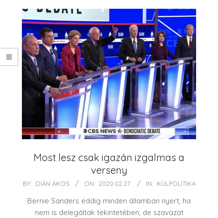
Most lesz csak igazán izgalmas a
verseny
2020-
BY:
DIÁN ÁKOS
ON:
2020.02.27.
IN:
KÜLPOLITIKA
02-
Bernie Sanders eddig minden államban nyert, ha
27
nem is delegáltak tekintetében, de szavazat