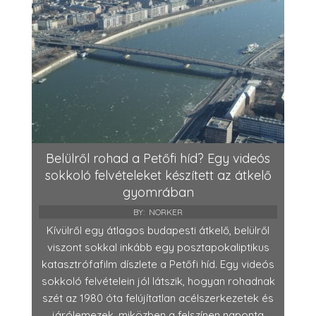
Belülről rohad a Petőfi híd? Egy videós
sokkoló felvételeket készített az átkelő
gyomrában
BY:
NORKER
Kívülről egy átlagos budapesti átkelő, belülről
viszont sokkal inkább egy posztapokaliptikus
katasztrófafilm díszlete a Petőfi híd. Egy videós
sokkoló felvételein jól látszik, hogyan rohadnak
szét az 1980 óta felújítatlan acélszerkezetek és
járólemezek, miközben a felszínen naponta