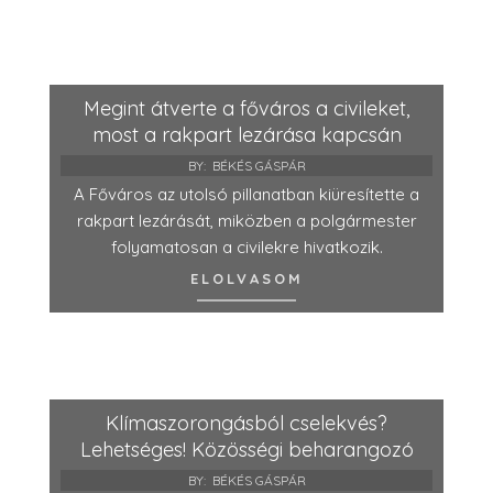
Megint átverte a főváros a civileket,
most a rakpart lezárása kapcsán
BY:
BÉKÉS GÁSPÁR
A Főváros az utolsó pillanatban kiüresítette a
rakpart lezárását, miközben a polgármester
folyamatosan a civilekre hivatkozik.
ELOLVASOM
Klímaszorongásból cselekvés?
Lehetséges! Közösségi beharangozó
BY:
BÉKÉS GÁSPÁR