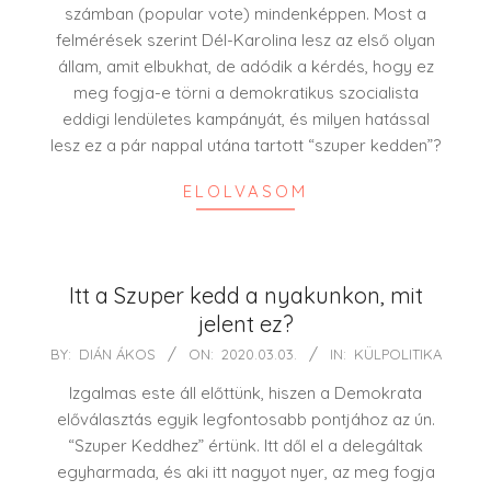
számban (popular vote) mindenképpen. Most a
felmérések szerint Dél-Karolina lesz az első olyan
állam, amit elbukhat, de adódik a kérdés, hogy ez
meg fogja-e törni a demokratikus szocialista
eddigi lendületes kampányát, és milyen hatással
lesz ez a pár nappal utána tartott “szuper kedden”?
ELOLVASOM
Itt a Szuper kedd a nyakunkon, mit
jelent ez?
2020-
BY:
DIÁN ÁKOS
ON:
2020.03.03.
IN:
KÜLPOLITIKA
03-
Izgalmas este áll előttünk, hiszen a Demokrata
03
előválasztás egyik legfontosabb pontjához az ún.
“Szuper Keddhez” értünk. Itt dől el a delegáltak
egyharmada, és aki itt nagyot nyer, az meg fogja