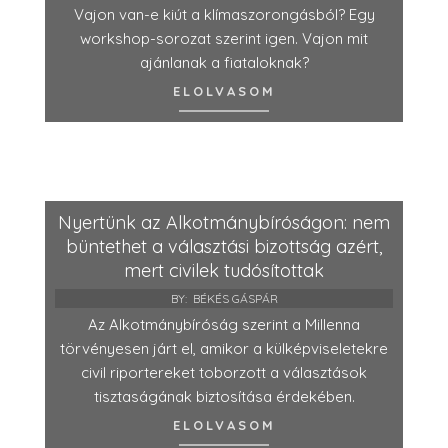
Vajon van-e kiút a klímaszorongásból? Egy
workshop-sorozat szerint igen. Vajon mit
ajánlanak a fiataloknak?
ELOLVASOM
Nyertünk az Alkotmánybíróságon: nem
büntethet a választási bizottság azért,
mert civilek tudósítottak
BY:
BÉKÉS GÁSPÁR
Az Alkotmánybíróság szerint a Millenna
törvényesen járt el, amikor a külképviseletekre
civil riportereket toborzott a választások
tisztaságának biztosítása érdekében.
ELOLVASOM