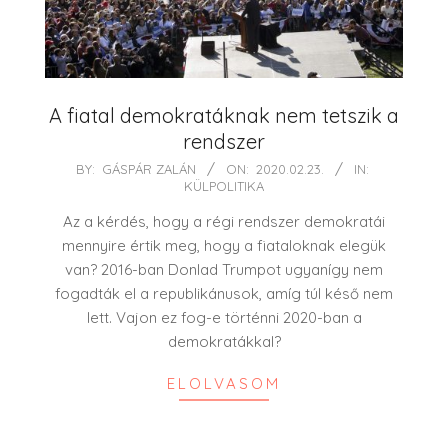
A fiatal demokratáknak nem tetszik a
rendszer
2020-
BY:
GÁSPÁR ZALÁN
ON:
2020.02.23.
IN:
KÜLPOLITIKA
02-
23
Az a kérdés, hogy a régi rendszer demokratái
mennyire értik meg, hogy a fiataloknak elegük
van? 2016-ban Donlad Trumpot ugyanígy nem
fogadták el a republikánusok, amíg túl késő nem
lett. Vajon ez fog-e történni 2020-ban a
demokratákkal?
ELOLVASOM