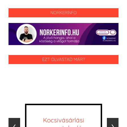
NORKERINFO
EZT OLVASTAD MÁR?
Kocsivásárlási
‹
›