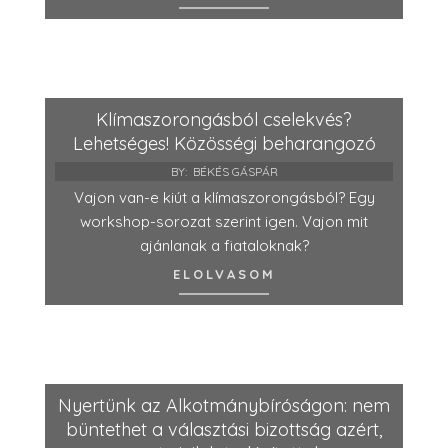
Klímaszorongásból cselekvés?
Lehetséges! Közösségi beharangozó
BY:
BÉKÉS GÁSPÁR
Vajon van-e kiút a klímaszorongásból? Egy
workshop-sorozat szerint igen. Vajon mit
ajánlanak a fiataloknak?
ELOLVASOM
Nyertünk az Alkotmánybíróságon: nem
büntethet a választási bizottság azért,