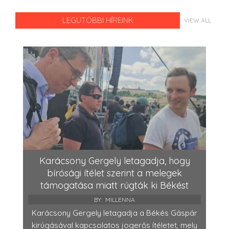
LEGUTÓBBI HÍREINK
VIEW ALL
Karácsony Gergely letagadja, hogy
bírósági ítélet szerint a melegek
támogatása miatt rúgták ki Békést
BY:
MILLENNA
Karácsony Gergely letagadja a Békés Gáspár
kirúgásával kapcsolatos jogerős ítéletet, mely