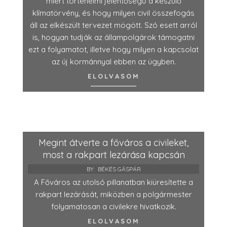
miért történelmi jelentőségű a készülő
klímatörvény, és hogy milyen civil összefogás
áll az elkészült tervezet mögött. Szó esett arról
is, hogyan tudják az állampolgárok támogatni
ezt a folyamatot, illetve hogy milyen a kapcsolat
az új kormánnyal ebben az ügyben.
ELOLVASOM
Megint átverte a főváros a civileket,
most a rakpart lezárása kapcsán
BY:
BÉKÉS GÁSPÁR
A Főváros az utolsó pillanatban kiüresítette a
rakpart lezárását, miközben a polgármester
folyamatosan a civilekre hivatkozik.
ELOLVASOM