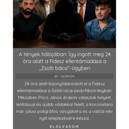
A tények hálójában: Így ingott meg 24
óra alatt a Fidesz ellentámadása a
„Zsolti bácsi”-ügyben
BY:
NORKER
24 óra alatt bizonytalanodott el a Fidesz
ellentámadása a Szőlő utcai pedofilbotrányban.
Miközben Pócs János érdemi válaszok helyett
letiltással és újabb vádakkal felelt, a koronatanú
már júliusi poligráfos vizsgálatra és a valódi név
nyílt leleplezésére készül.
ELOLVASOM