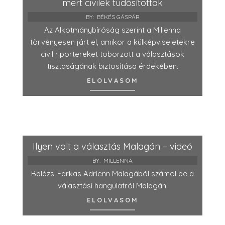
mert civilek tudósítottak
BY:
BÉKÉS GÁSPÁR
Az Alkotmánybíróság szerint a Millenna
törvényesen járt el, amikor a külképviseletekre
civil riportereket toborzott a választások
tisztaságának biztosítása érdekében.
ELOLVASOM
Ilyen volt a választás Malagán – videó
BY:
MILLENNA
Balázs-Farkas Adrienn Malagából számol be a
választási hangulatról Malagán.
ELOLVASOM