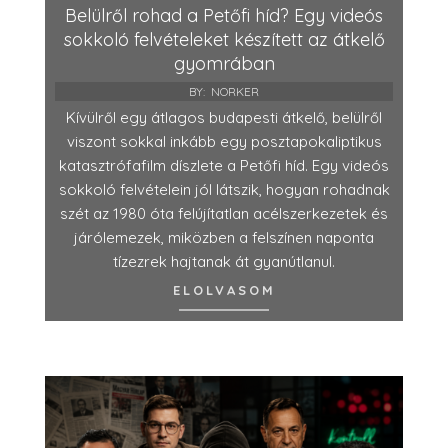
Belülről rohad a Petőfi híd? Egy videós
sokkoló felvételeket készített az átkelő
gyomrában
BY:
NORKER
Kívülről egy átlagos budapesti átkelő, belülről
viszont sokkal inkább egy posztapokaliptikus
katasztrófafilm díszlete a Petőfi híd. Egy videós
sokkoló felvételein jól látszik, hogyan rohadnak
szét az 1980 óta felújítatlan acélszerkezetek és
járólemezek, miközben a felszínen naponta
tízezrek hajtanak át gyanútlanul.
ELOLVASOM