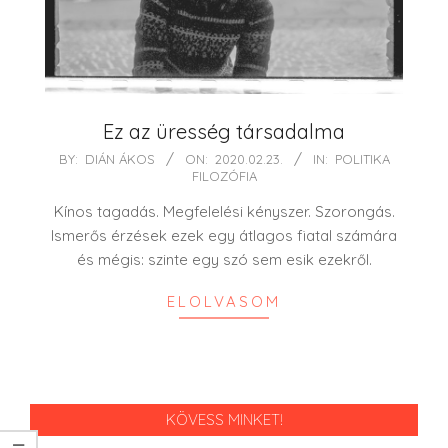
Ez az üresség társadalma
2020-
BY:
DIÁN ÁKOS
ON:
2020.02.23.
IN:
POLITIKA
FILOZÓFIA
02-
23
Kínos tagadás. Megfelelési kényszer. Szorongás.
Ismerős érzések ezek egy átlagos fiatal számára
és mégis: szinte egy szó sem esik ezekről.
ELOLVASOM
KÖVESS MINKET!