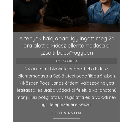
A tények hálójában: Így ingott meg 24
óra alatt a Fidesz ellentámadása a
„Zsolti bácsi”-ügyben
BY:
NORKER
24 óra alatt bizonytalanodott el a Fidesz
ellentámadása a Szőlő utcai pedofilbotrányban.
Miközben Pócs János érdemi válaszok helyett
letiltással és újabb vádakkal felelt, a koronatanú
már júliusi poligráfos vizsgálatra és a valódi név
nyílt leleplezésére készül.
ELOLVASOM