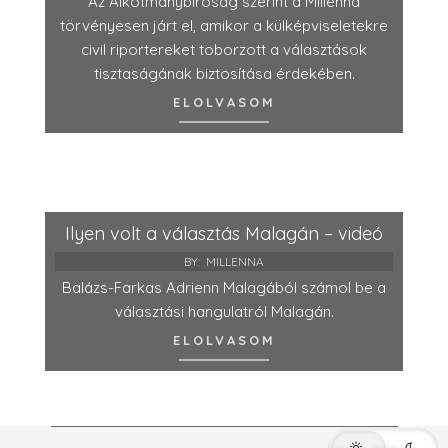
Az Alkotmánybíróság szerint a Millenna
törvényesen járt el, amikor a külképviseletekre
civil riportereket toborzott a választások
tisztaságának biztosítása érdekében.
ELOLVASOM
Ilyen volt a választás Malagán – videó
BY:
MILLENNA
Balázs-Farkas Adrienn Malagából számol be a
választási hangulatról Malagán.
ELOLVASOM