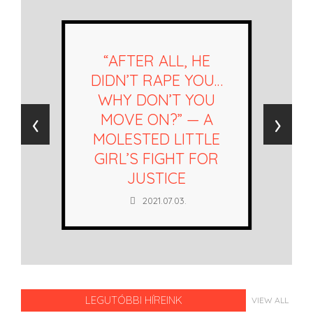
“AFTER ALL, HE
DIDN’T RAPE YOU…
WHY DON’T YOU
‹
›
MOVE ON?” — A
MOLESTED LITTLE
GIRL’S FIGHT FOR
JUSTICE
2021.07.03.
LEGUTÓBBI HÍREINK
VIEW ALL