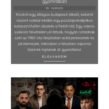
gyomrában
BY:
NORKER
Kívülről egy átlagos budapesti átkelő, belülről
viszont sokkal inkább egy posztapokaliptikus
katasztrófafilm díszlete a Petőfi híd. Egy videós
sokkoló felvételein jól látszik, hogyan rohadnak
szét az 1980 óta felújítatlan acélszerkezetek és
járólemezek, miközben a felszínen naponta
tízezrek hajtanak át gyanútlanul.
ELOLVASOM