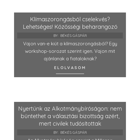
Klímaszorongásból cselekvés?
Lehetséges! Közösségi beharangozó
BY:
BÉKÉS GÁSPÁR
Vajon van-e kiút a klímaszorongásból? Egy
workshop-sorozat szerint igen. Vajon mit
ajánlanak a fiataloknak?
ELOLVASOM
Nyertünk az Alkotmánybíróságon: nem
büntethet a választási bizottság azért,
mert civilek tudósítottak
BY:
BÉKÉS GÁSPÁR