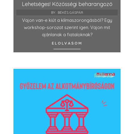
Lehetséges! Közösségi beharangozó
BY:
BÉKÉS GÁSPÁR
Vajon van-e kiút a klímaszorongásból? Egy
workshop-sorozat szerint igen. Vajon mit
ajánlanak a fiataloknak?
ELOLVASOM