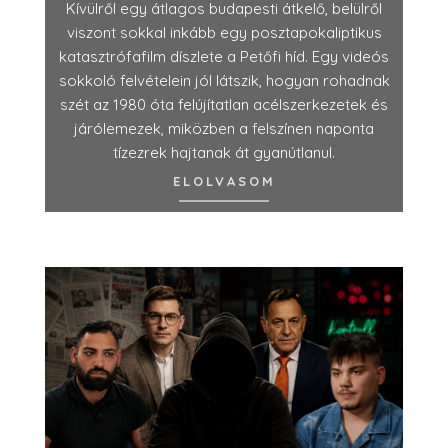
Kívülről egy átlagos budapesti átkelő, belülről
viszont sokkal inkább egy posztapokaliptikus
katasztrófafilm díszlete a Petőfi híd. Egy videós
sokkoló felvételein jól látszik, hogyan rohadnak
szét az 1980 óta felújítatlan acélszerkezetek és
járólemezek, miközben a felszínen naponta
tízezrek hajtanak át gyanútlanul.
ELOLVASOM