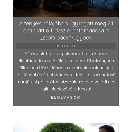
A tények hálójában: Így ingott meg 24
óra alatt a Fidesz ellentámadása a
„Zsolti bácsi”-ügyben
BY:
NORKER
24 óra alatt bizonytalanodott el a Fidesz
ellentámadása a Szőlő utcai pedofilbotrányban.
Miközben Pócs János érdemi válaszok helyett
letiltással és újabb vádakkal felelt, a koronatanú
már júliusi poligráfos vizsgálatra és a valódi név
nyílt leleplezésére készül.
ELOLVASOM