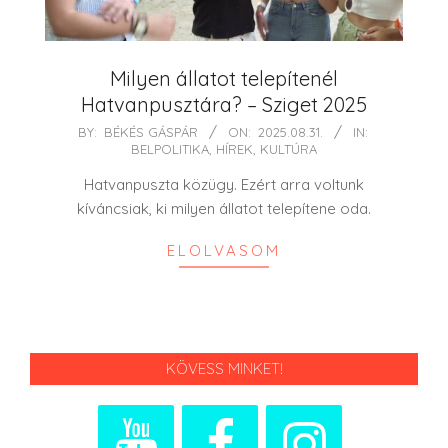
Milyen állatot telepítenél
Hatvanpusztára? – Sziget 2025
2025-
BY:
BÉKÉS GÁSPÁR
ON:
2025.08.31.
IN:
BELPOLITIKA
,
HÍREK
,
KULTÚRA
08-
31
Hatvanpuszta közügy. Ezért arra voltunk
kíváncsiak, ki milyen állatot telepítene oda.
ELOLVASOM
KÖVESS MINKET!