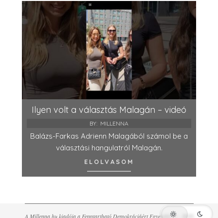
Ilyen volt a választás Malagán – videó
BY:
MILLENNA
Balázs-Farkas Adrienn Malagából számol be a
választási hangulatról Malagán.
ELOLVASOM
A Millenna.hu kiadója a Fenntartható Demokráciáért Egyesület © - 2026