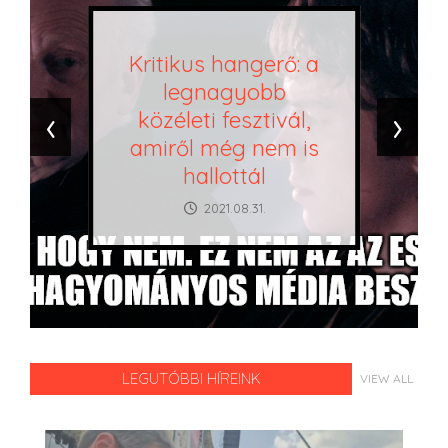
Kritikus hangerő: a
legnagyobb
‹
›
közéleti fesztivál,
amiről még nem is
hallottál
2021.08.31.
LEGUTÓBBI HÍREINK
VIEW ALL