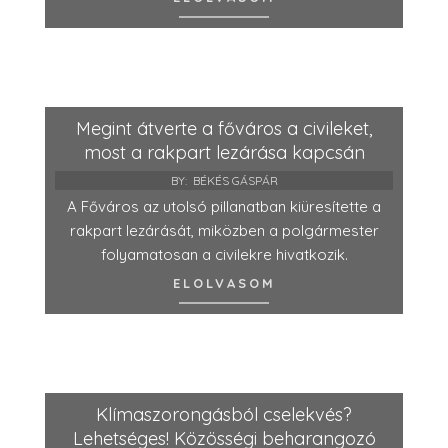
Megint átverte a főváros a civileket,
most a rakpart lezárása kapcsán
BY:
BÉKÉS GÁSPÁR
A Főváros az utolsó pillanatban kiüresítette a
rakpart lezárását, miközben a polgármester
folyamatosan a civilekre hivatkozik.
ELOLVASOM
Klímaszorongásból cselekvés?
Lehetséges! Közösségi beharangozó