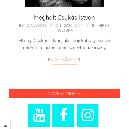
Meghalt Csukás István
2020-
BY:
DIÁN ÁKOS
ON:
2020.02.24.
IN:
HÍREK
,
KULTÚRA
02-
24
Elhunyt Csukás István, akit leginkább gyermek
meséi miatt ismerte és szerette az ország.
ELOLVASOM
KÖVESS MINKET!