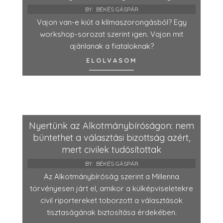
BY:
BÉKÉS GÁSPÁR
Vajon van-e kiút a klímaszorongásból? Egy
workshop-sorozat szerint igen. Vajon mit
ajánlanak a fiataloknak?
ELOLVASOM
Nyertünk az Alkotmánybíróságon: nem
büntethet a választási bizottság azért,
mert civilek tudósítottak
BY:
BÉKÉS GÁSPÁR
Az Alkotmánybíróság szerint a Millenna
törvényesen járt el, amikor a külképviseletekre
civil riportereket toborzott a választások
tisztaságának biztosítása érdekében.