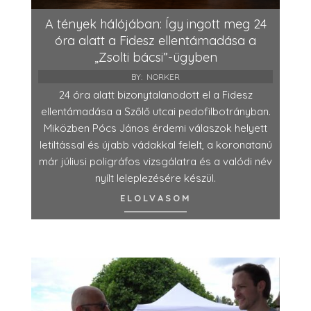
A tények hálójában: Így ingott meg 24
óra alatt a Fidesz ellentámadása a
„Zsolti bácsi”-ügyben
BY:
NORKER
24 óra alatt bizonytalanodott el a Fidesz
ellentámadása a Szőlő utcai pedofilbotrányban.
Miközben Pócs János érdemi válaszok helyett
letiltással és újabb vádakkal felelt, a koronatanú
már júliusi poligráfos vizsgálatra és a valódi név
nyílt leleplezésére készül.
ELOLVASOM