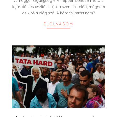
A magyar cigányság ellen éppen sohasem látott
lejáratás és uszítás zajlik a szemünk előtt, mégsem
esik róla elég szó. A kérdés, miért nem?
ELOLVASOM