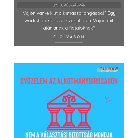
BY:
BÉKÉS GÁSPÁR
Vajon van-e kiút a klímaszorongásból? Egy
workshop-sorozat szerint igen. Vajon mit
ajánlanak a fiataloknak?
ELOLVASOM