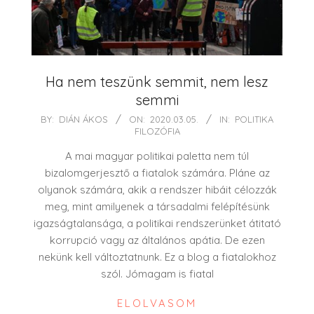
Ha nem teszünk semmit, nem lesz
semmi
2020-
BY:
DIÁN ÁKOS
ON:
2020.03.05.
IN:
POLITIKA
FILOZÓFIA
03-
05
A mai magyar politikai paletta nem túl
bizalomgerjesztő a fiatalok számára. Pláne az
olyanok számára, akik a rendszer hibáit célozzák
meg, mint amilyenek a társadalmi felépítésünk
igazságtalansága, a politikai rendszerünket átitató
korrupció vagy az általános apátia. De ezen
nekünk kell változtatnunk. Ez a blog a fiatalokhoz
szól. Jómagam is fiatal
ELOLVASOM