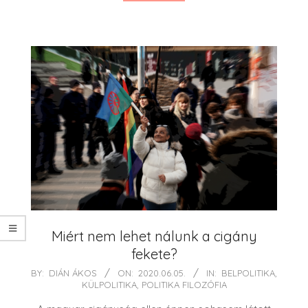
Miért nem lehet nálunk a cigány
fekete?
2020-
BY:
DIÁN ÁKOS
ON:
2020.06.05.
IN:
BELPOLITIKA
,
KÜLPOLITIKA
,
POLITIKA FILOZÓFIA
06-
05