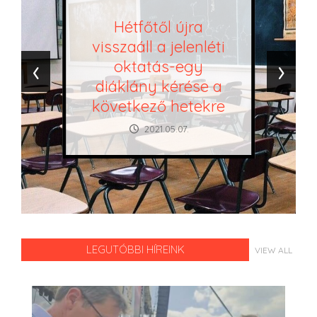
Hétfőtől újra
visszaáll a jelenléti
‹
›
oktatás-egy
diáklány kérése a
következő hetekre
2021.05.07.
LEGUTÓBBI HÍREINK
VIEW ALL