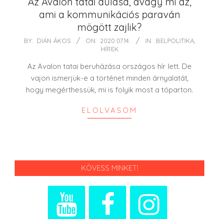
Az Avalon tatai dúlása, avagy mi az,
ami a kommunikációs paraván
mögött zajlik?
2020-
BY:
DIÁN ÁKOS
ON:
2020.07.14.
IN:
BELPOLITIKA
,
HÍREK
07-
14
Az Avalon tatai beruházása országos hír lett. De
vajon ismerjük-e a történet minden árnyalatát,
hogy megérthessük, mi is folyik most a tóparton.
ELOLVASOM
KÖVESS MINKET!