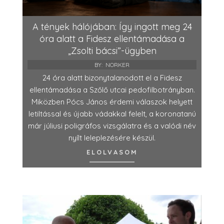
A tények hálójában: Így ingott meg 24
óra alatt a Fidesz ellentámadása a
„Zsolti bácsi”-ügyben
BY:
NORKER
24 óra alatt bizonytalanodott el a Fidesz
ellentámadása a Szőlő utcai pedofilbotrányban.
Miközben Pócs János érdemi válaszok helyett
letiltással és újabb vádakkal felelt, a koronatanú
már júliusi poligráfos vizsgálatra és a valódi név
nyílt leleplezésére készül.
ELOLVASOM