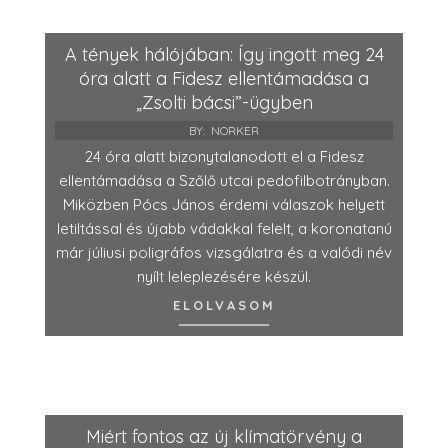
A tények hálójában: Így ingott meg 24
óra alatt a Fidesz ellentámadása a
„Zsolti bácsi”-ügyben
BY:
NORKER
24 óra alatt bizonytalanodott el a Fidesz
ellentámadása a Szőlő utcai pedofilbotrányban.
Miközben Pócs János érdemi válaszok helyett
letiltással és újabb vádakkal felelt, a koronatanú
már júliusi poligráfos vizsgálatra és a valódi név
nyílt leleplezésére készül.
ELOLVASOM
Miért fontos az új klímatörvény a