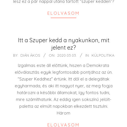
lesz ez a pár nappal utána tartott “szuper kedden”?
ELOLVASOM
Itt a Szuper kedd a nyakunkon, mit
jelent ez?
2020-
BY:
DIÁN ÁKOS
ON:
2020.03.03.
IN:
KÜLPOLITIKA
03-
Izgalmas este áll előttünk, hiszen a Demokrata
03
előválasztás egyik legfontosabb pontjához az ún.
“Szuper Keddhez” értünk. Itt dől el a delegáltak
egyharmada, és aki itt nagyot nyer, az meg fogja
határozni a későbbi államokat, így fontos tudni,
mire számíthatunk. Az eddig igen sokszínű jelölt-
paletta az elmúlt napokban elkezdett tisztulni.
Három
ELOLVASOM