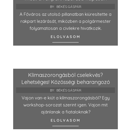
BY:
BÉKÉS GÁSPÁR
A Főváros az utolsó pillanatban kiüresítette a
rakpart lezárását, miközben a polgármester
folyamatosan a civilekre hivatkozik.
ELOLVASOM
Klímaszorongásból cselekvés?
Lehetséges! Közösségi beharangozó
BY:
BÉKÉS GÁSPÁR
Vajon van-e kiút a klímaszorongásból? Egy
workshop-sorozat szerint igen. Vajon mit
ajánlanak a fiataloknak?
ELOLVASOM