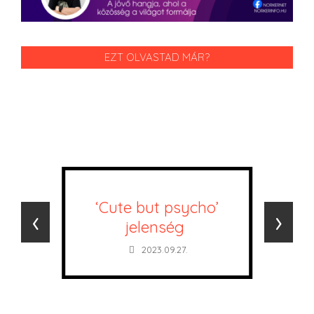
EZT OLVASTAD MÁR?
‘Cute but psycho’
‹
›
jelenség
2023.09.27.