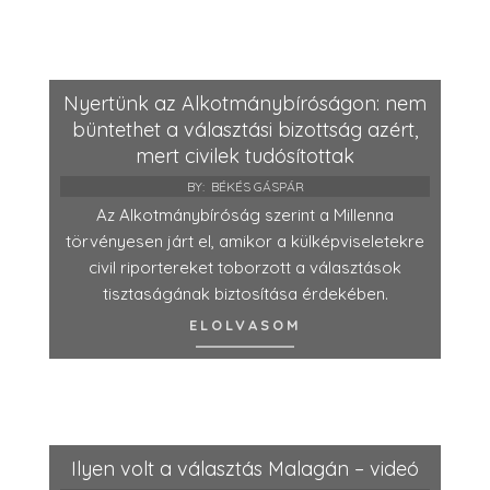
Nyertünk az Alkotmánybíróságon: nem
büntethet a választási bizottság azért,
mert civilek tudósítottak
BY:
BÉKÉS GÁSPÁR
Az Alkotmánybíróság szerint a Millenna
törvényesen járt el, amikor a külképviseletekre
civil riportereket toborzott a választások
tisztaságának biztosítása érdekében.
ELOLVASOM
Ilyen volt a választás Malagán – videó