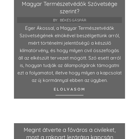
Magyar Természetvédők Szövetsége
szerint?
BY:
BÉKÉS GÁSPÁR
Éger Ákossal, a Magyar Természetvédők
Szövetségének elnökével beszélgettünk arról,
miért történelmi jelentőségű a készülő
klímatörvény, és hogy milyen civil összefogás
áll az elkészült tervezet mögött. Szó esett arról
is, hogyan tudják az állampolgárok támogatni
ezt a folyamatot, illetve hogy milyen a kapcsolat
az új kormánnyal ebben az ügyben.
ELOLVASOM
Megint átverte a főváros a civileket,
most a rakpart lezárása kapcsán