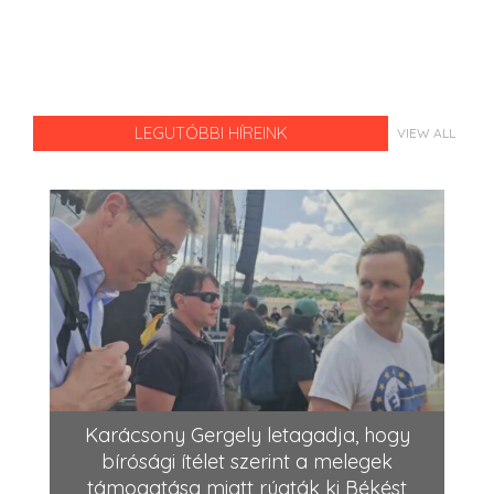
LEGUTÓBBI HÍREINK
VIEW ALL
Karácsony Gergely letagadja, hogy
bírósági ítélet szerint a melegek
támogatása miatt rúgták ki Békést