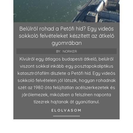
Belülről rohad a Petőfi híd? Egy videós
sokkoló felvételeket készített az átkelő
gyomrában
BY:
NORKER
Kívülről egy átlagos budapesti átkelő, belülről
viszont sokkal inkább egy posztapokaliptikus
katasztrófafilm díszlete a Petőfi híd. Egy videós
sokkoló felvételein jól látszik, hogyan rohadnak
szét az 1980 óta felújítatlan acélszerkezetek és
járólemezek, miközben a felszínen naponta
tízezrek hajtanak át gyanútlanul.
ELOLVASOM