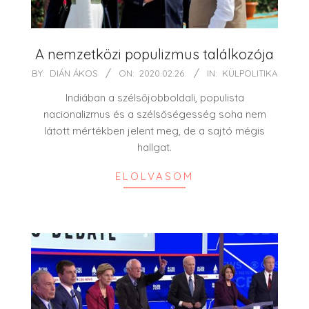
A nemzetközi populizmus találkozója
2020-
BY:
DIÁN ÁKOS
ON:
2020.02.26.
IN:
KÜLPOLITIKA
02-
Indiában a szélsőjobboldali, populista
26
nacionalizmus és a szélsőségesség soha nem
látott mértékben jelent meg, de a sajtó mégis
hallgat.
ELOLVASOM