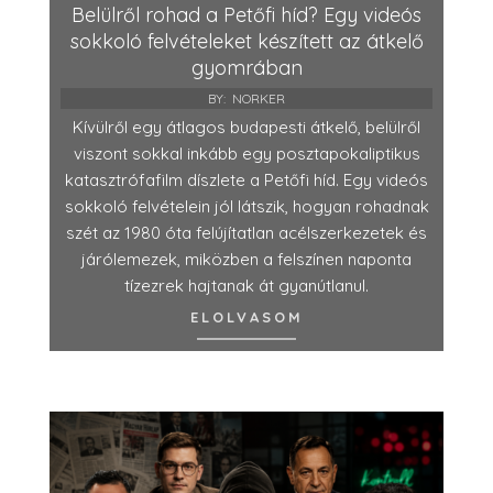
Belülről rohad a Petőfi híd? Egy videós
sokkoló felvételeket készített az átkelő
gyomrában
BY:
NORKER
Kívülről egy átlagos budapesti átkelő, belülről
viszont sokkal inkább egy posztapokaliptikus
katasztrófafilm díszlete a Petőfi híd. Egy videós
sokkoló felvételein jól látszik, hogyan rohadnak
szét az 1980 óta felújítatlan acélszerkezetek és
járólemezek, miközben a felszínen naponta
tízezrek hajtanak át gyanútlanul.
ELOLVASOM