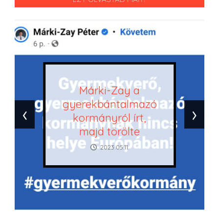
Márki-Zay a
gyerekbántalmazó
‹
›
kormányról írt,
majd törölte
2023.05.11.