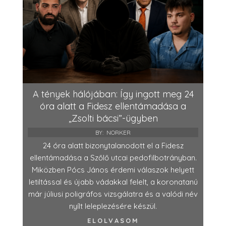
A tények hálójában: Így ingott meg 24
óra alatt a Fidesz ellentámadása a
„Zsolti bácsi”-ügyben
BY:
NORKER
24 óra alatt bizonytalanodott el a Fidesz
ellentámadása a Szőlő utcai pedofilbotrányban.
Miközben Pócs János érdemi válaszok helyett
letiltással és újabb vádakkal felelt, a koronatanú
már júliusi poligráfos vizsgálatra és a valódi név
nyílt leleplezésére készül.
ELOLVASOM