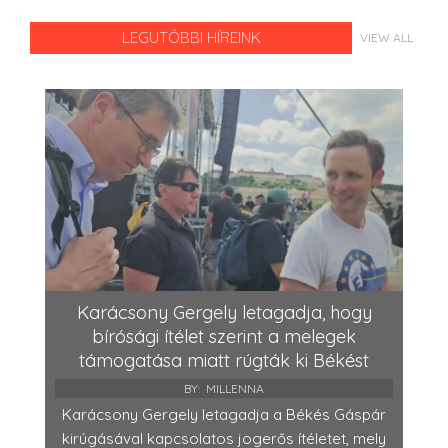
LEGUTÓBBI HÍREINK
VIEW ALL
Karácsony Gergely letagadja, hogy
bírósági ítélet szerint a melegek
támogatása miatt rúgták ki Békést
BY:
MILLENNA
Karácsony Gergely letagadja a Békés Gáspár
kirúgásával kapcsolatos jogerős ítéletet, mely