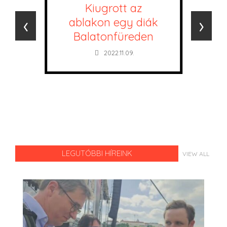
Kiugrott az
‹
›
ablakon egy diák
Balatonfüreden
2022.11.09.
LEGUTÓBBI HÍREINK
VIEW ALL