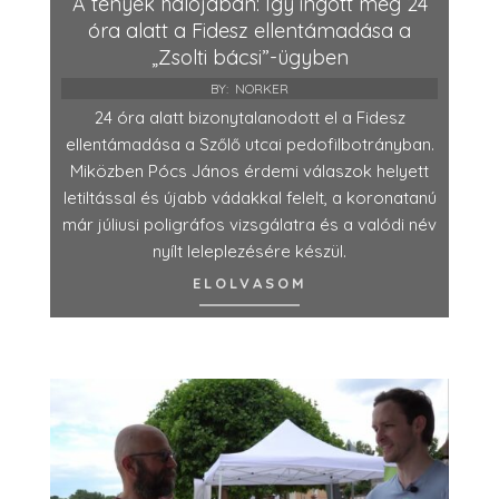
A tények hálójában: Így ingott meg 24
óra alatt a Fidesz ellentámadása a
„Zsolti bácsi”-ügyben
BY:
NORKER
24 óra alatt bizonytalanodott el a Fidesz
ellentámadása a Szőlő utcai pedofilbotrányban.
Miközben Pócs János érdemi válaszok helyett
letiltással és újabb vádakkal felelt, a koronatanú
már júliusi poligráfos vizsgálatra és a valódi név
nyílt leleplezésére készül.
ELOLVASOM