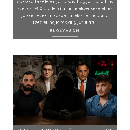
sokkoló felvételein jól látszik, hogyan rohadnak
szét az 1980 óta felújítatlan acélszerkezetek és
járólemezek, miközben a felszínen naponta
tízezrek hajtanak át gyanútlanul.
ELOLVASOM