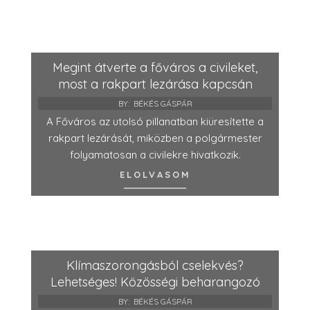
Megint átverte a főváros a civileket,
most a rakpart lezárása kapcsán
BY:
BÉKÉS GÁSPÁR
A Főváros az utolsó pillanatban kiüresítette a
rakpart lezárását, miközben a polgármester
folyamatosan a civilekre hivatkozik.
ELOLVASOM
Klímaszorongásból cselekvés?
Lehetséges! Közösségi beharangozó
BY:
BÉKÉS GÁSPÁR