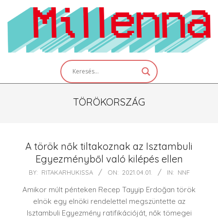
Skip
to
content
Primary
Navigation
Menu
TÖRÖKORSZÁG
A török nők tiltakoznak az Isztambuli
Egyezményből való kilépés ellen
2021-
BY:
RITAKARHUKISSA
ON:
2021.04.01.
IN:
NNF
04-
Amikor múlt pénteken Recep Tayyip Erdoğan török
01
elnök egy elnöki rendelettel megszüntette az
Isztambuli Egyezmény ratifikációját, nők tömegei