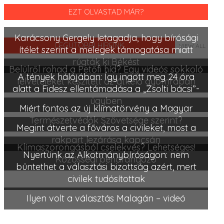
EZT OLVASTAD MÁR?
Karácsony Gergely letagadja, hogy bírósági
LEGUTÓBBI HÍREINK
VIEW ALL
ítélet szerint a melegek támogatása miatt
rúgták ki Békést
Belülről rohad a Petőfi híd? Egy videós sokkoló
A tények hálójában: Így ingott meg 24 óra
felvételeket készített az átkelő gyomrában
alatt a Fidesz ellentámadása a „Zsolti bácsi”-
ügyben
Miért fontos az új klímatörvény a Magyar
Természetvédők Szövetsége szerint?
Megint átverte a főváros a civileket, most a
rakpart lezárása kapcsán
Klímaszorongásból cselekvés? Lehetséges!
Nyertünk az Alkotmánybíróságon: nem
Közösségi beharangozó
büntethet a választási bizottság azért, mert
civilek tudósítottak
Ilyen volt a választás Malagán – videó