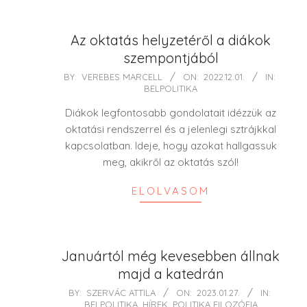
Az oktatás helyzetéről a diákok
szempontjából
2022-
BY:
VEREBES MARCELL
ON:
2022.12.01.
IN:
BELPOLITIKA
12-
01
Diákok legfontosabb gondolatait idézzük az
oktatási rendszerrel és a jelenlegi sztrájkkal
kapcsolatban. Ideje, hogy azokat hallgassuk
meg, akikről az oktatás szól!
ELOLVASOM
Januártól még kevesebben állnak
majd a katedrán
2023-
BY:
SZERVÁC ATTILA
ON:
2023.01.27.
IN:
BELPOLITIKA
,
HÍREK
,
POLITIKA FILOZÓFIA
01-