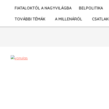
Skip
FIATALOKTÓL A NAGYVILÁGBA
BELPOLITIKA
to
content
TOVÁBBI TÉMÁK
A MILLENÁRÓL
CSATLAK