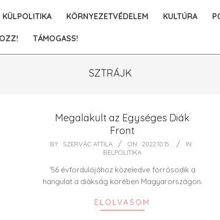
KÜLPOLITIKA
KÖRNYEZETVÉDELEM
KULTÚRA
P
OZZ!
TÁMOGASS!
SZTRÁJK
Megalakult az Egységes Diák
Front
2022-
BY:
SZERVÁC ATTILA
ON:
2022.10.15.
IN:
BELPOLITIKA
10-
15
‘56 évfordulójához közeledve forrósodik a
hangulat a diákság körében Magyarországon.
ELOLVASOM