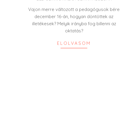
27
Vajon merre változott a pedagógusok bére
december 16-án, hogyan döntöttek az
illetékesek? Melyik irányba fog billenni az
oktatás?
ELOLVASOM