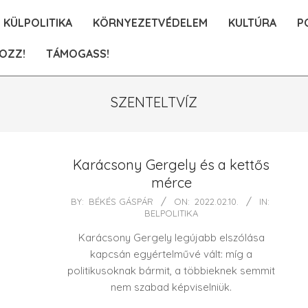
KÜLPOLITIKA
KÖRNYEZETVÉDELEM
KULTÚRA
P
OZZ!
TÁMOGASS!
SZENTELTVÍZ
Karácsony Gergely és a kettős
mérce
2022-
BY:
BÉKÉS GÁSPÁR
ON:
2022.02.10.
IN:
BELPOLITIKA
02-
10
Karácsony Gergely legújabb elszólása
kapcsán egyértelművé vált: míg a
politikusoknak bármit, a többieknek semmit
nem szabad képviselniük.