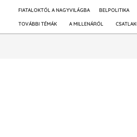
Skip
FIATALOKTÓL A NAGYVILÁGBA
BELPOLITIKA
to
content
TOVÁBBI TÉMÁK
A MILLENÁRÓL
CSATLAK