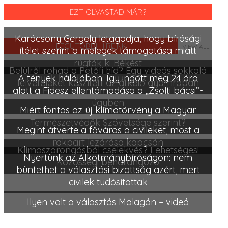
EZT OLVASTAD MÁR?
Karácsony Gergely letagadja, hogy bírósági
LEGUTÓBBI HÍREINK
VIEW ALL
ítélet szerint a melegek támogatása miatt
rúgták ki Békést
Belülről rohad a Petőfi híd? Egy videós sokkoló
A tények hálójában: Így ingott meg 24 óra
felvételeket készített az átkelő gyomrában
alatt a Fidesz ellentámadása a „Zsolti bácsi”-
ügyben
Miért fontos az új klímatörvény a Magyar
Természetvédők Szövetsége szerint?
Megint átverte a főváros a civileket, most a
rakpart lezárása kapcsán
Klímaszorongásból cselekvés? Lehetséges!
Nyertünk az Alkotmánybíróságon: nem
Közösségi beharangozó
büntethet a választási bizottság azért, mert
civilek tudósítottak
Ilyen volt a választás Malagán – videó